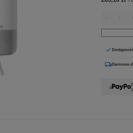
/
b
-
Dostępnoś
Darmowa d
i