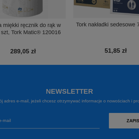
Tork nakładki sedesowe
a miękki ręcznik do rąk w
 6 szt, Tork Matic® 120016
51,85 zł
289,05 zł
NEWSLETTER
j adres e-mail, jeżeli chcesz otrzymywać informacje o nowościach i p
e-mail
ZAPIS