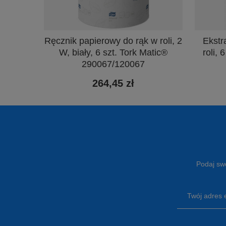
Ręcznik papierowy do rąk w roli, 2
Ekstr
W, biały, 6 szt. Tork Matic®
roli,
290067/120067
264,45 zł
Podaj swó
Twój adres 