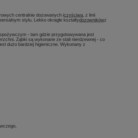
rowych centralnie dozowanych i
czyściwa
, z linii
rsalnym stylu. Lekko okragłe kształty
dozowników
z
 spożywczym - tam gdzie przygotowywana jest
rzchni. Ząbki są wykonane ze stali nierdzewnej - co
est dużo bardziej higieniczne. Wykonany z
ywczego.