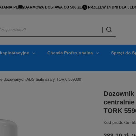
TANIA.PL
DARMOWA DOSTAWA OD 500 ZŁ
PRZELEW 14 DNI DLA J
Eksploatacyjne
Chemia Profesjonalna
Sprzęt do S
nie dozowanych ABS bialo szary TORK 559000
Dozownik 
centralni
TORK 559
Kod produktu: 5
283,10 zł