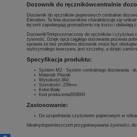
Dozownik do ręcznikówcentralnie dozow
Dozownik do ręczników papierowych centralnie dozow
Elevation. Ta linia dozowników charakterzuje się un
tej serii zapobiegają gromadzeniu się kurzu i ułatwiają
DozownikTorkprzeznaczony do ręczników i czyściwa c
żywność. Dzięk opcji ciągłego dozowania pozwala pobrać
sprawia że bez problemu dozownik może być obsługiwan
wytrzymałego tworzywa, jest szczelny, a dzięki zamkn
Specyfikacja produktu:
System M2 - System centralnego dozowania - d
Materiał: Plastik
Wysokość:360
Szerokość: 239
mm
Kolor:Biały
Kod producenta559000
Zastosowanie:
Do uzupełniania czyściwem papierowym w rolka
Idealnydopomieszczeń przygotowywania żywności, do k