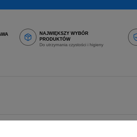
NAJWIĘKSZY WYBÓR
AWA
PRODUKTÓW
Do utrzymania czystości i higieny
O
REGULAMINY