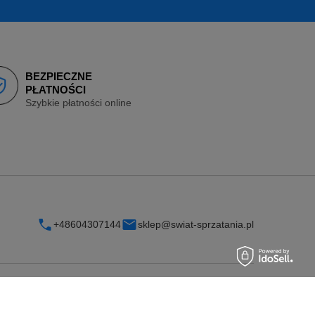
BEZPIECZNE
PŁATNOŚCI
Szybkie płatności online
+48604307144
sklep@swiat-sprzatania.pl
INFORMACJE