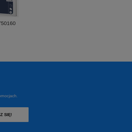
 750160
romocjach.
Z SIĘ!