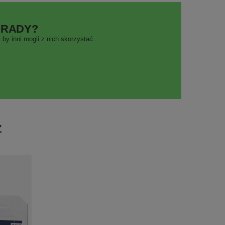
ORADY?
by inni mogli z nich skorzystać..
Ż