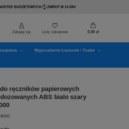
EDNOSTEK BUDŻETOWYCH
ZWROT W 14 DNI
Zaloguj się
0,00 zł
Listy zakupowe
przątania
Wyposażenie Łazienek i Toalet
do ręczników papierowych
e dozowanych ABS bialo szary
000
59000