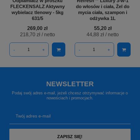
Odplamiacz w proszku
Refresh™ Luxury 3-w-1
FLECKENSALZ Aktywny
do włosów i ciała, Żel do
wybielacz tlenowy - 5kg
mycia ciała, szampon i
631/5
odżywka 1L
269,00 zł
55,20 zł
218,70 zł
/ netto
44,88 zł
/ netto
-
+
-
+
NEWSLETTER
Podaj swój adres e-mail, jeżeli chcesz otrzymywać informacje o
nowościach i promocjach.
Twój adres e-mail
ZAPISZ SIĘ!