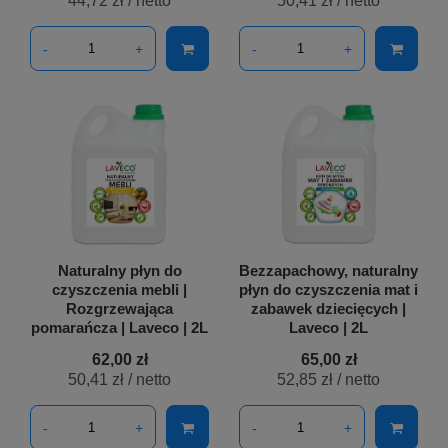
44,72 zł
/ netto
50,41 zł
/ netto
-
+
-
+
Naturalny płyn do
Bezzapachowy, naturalny
czyszczenia mebli |
płyn do czyszczenia mat i
Rozgrzewająca
zabawek dziecięcych |
pomarańcza | Laveco | 2L
Laveco | 2L
62,00 zł
65,00 zł
50,41 zł
/ netto
52,85 zł
/ netto
-
+
-
+