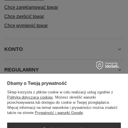
Chcę zareklamować towar
Chcę zwrócić towar
Chcę wymienić towar
KONTO
REGULAMINY
Dbamy o Twoją prywatność
INFORMACJE
Sklep korzysta z plików cookie w celu realizacji usług zgodnie z
Polityką dotyczącą cookies
. Możesz określić warunki
przechowywania lub dostępu do cookie w Twojej przeglądarce.
Więcej informacji na temat warunków i prywatności można znaleźć
także na stronie
Prywatność i warunki Google
.