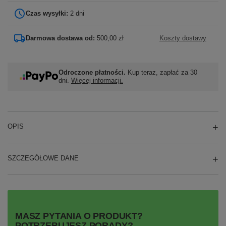
Czas wysyłki:
2 dni
Darmowa dostawa od:
500,00 zł
Koszty dostawy
Odroczone płatności.
Kup teraz, zapłać za 30
dni.
Więcej informacji.
OPIS
SZCZEGÓŁOWE DANE
MASZ PYTANIA O PRODUKT?
POTRZEBUJESZ PORADY?