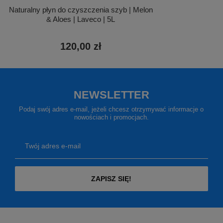
Naturalny płyn do czyszczenia szyb | Melon
& Aloes | Laveco | 5L
120,00 zł
NEWSLETTER
Podaj swój adres e-mail, jeżeli chcesz otrzymywać informacje o
nowościach i promocjach.
Twój adres e-mail
ZAPISZ SIĘ!