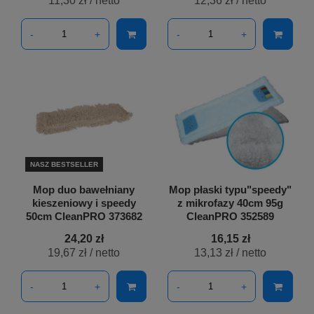
11,30 zł
/ netto
12,36 zł
/ netto
-
+
-
+
NASZ BESTSELLER
Mop duo bawełniany
Mop płaski typu"speedy"
kieszeniowy i speedy
z mikrofazy 40cm 95g
50cm CleanPRO 373682
CleanPRO 352589
24,20 zł
16,15 zł
19,67 zł
/ netto
13,13 zł
/ netto
-
+
-
+