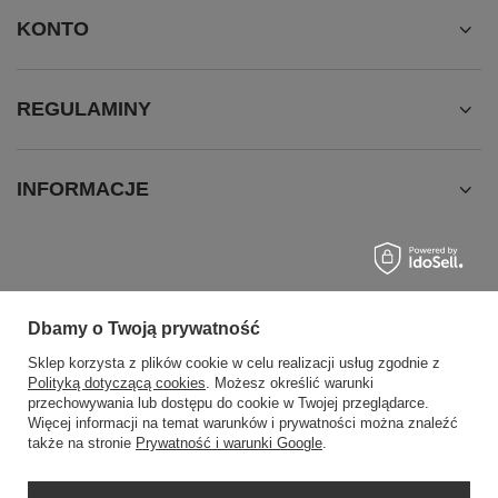
KONTO
REGULAMINY
INFORMACJE
Dbamy o Twoją prywatność
Sklep korzysta z plików cookie w celu realizacji usług zgodnie z
Polityką dotyczącą cookies
. Możesz określić warunki
SZYBKI KONTAKT
przechowywania lub dostępu do cookie w Twojej przeglądarce.
+48604307144
Więcej informacji na temat warunków i prywatności można znaleźć
sklep@swiat-sprzatania.pl
także na stronie
Prywatność i warunki Google
.