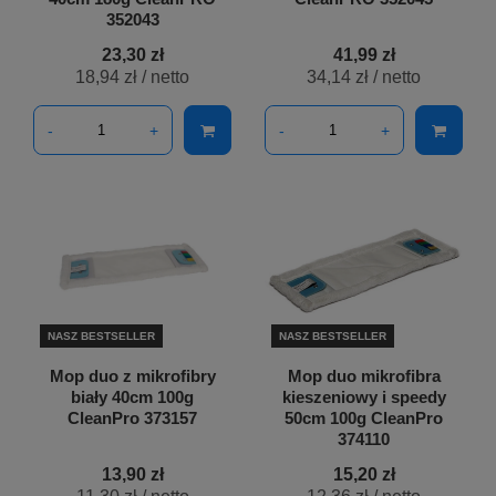
352043
23,30 zł
41,99 zł
18,94 zł
/ netto
34,14 zł
/ netto
-
+
-
+
NASZ BESTSELLER
NASZ BESTSELLER
Mop duo z mikrofibry
Mop duo mikrofibra
biały 40cm 100g
kieszeniowy i speedy
CleanPro 373157
50cm 100g CleanPro
374110
13,90 zł
15,20 zł