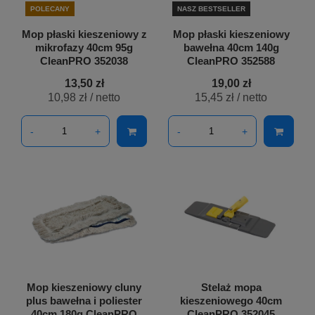
POLECANY
NASZ BESTSELLER
Mop płaski kieszeniowy z
Mop płaski kieszeniowy
mikrofazy 40cm 95g
bawełna 40cm 140g
CleanPRO 352038
CleanPRO 352588
13,50 zł
19,00 zł
10,98 zł
/ netto
15,45 zł
/ netto
-
+
-
+
Mop kieszeniowy cluny
Stelaż mopa
plus bawełna i poliester
kieszeniowego 40cm
40cm 180g CleanPRO
CleanPRO 352045