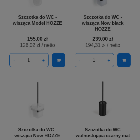
Szczotka do WC -
Szczotka do WC -
wisząca Model HOZZE
wisząca Now black
HOZZE
155,00 zł
239,00 zł
126,02 zł
/ netto
194,31 zł
/ netto
-
+
-
+
Szczotka do WC -
Szczotka do WC
wisząca Now HOZZE
wolnostojąca czarny mat