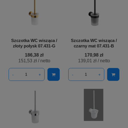
Szczotka WC wisząca /
Szczotka WC wisząca /
złoty połysk 07.431-G
czarny mat 07.431-B
186,38 zł
170,98 zł
151,53 zł
/ netto
139,01 zł
/ netto
-
+
-
+