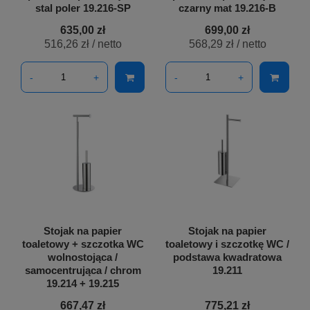
stal poler 19.216-SP
czarny mat 19.216-B
635,00 zł
699,00 zł
516,26 zł
/ netto
568,29 zł
/ netto
-
+
-
+
Stojak na papier
Stojak na papier
toaletowy + szczotka WC
toaletowy i szczotkę WC /
wolnostojąca /
podstawa kwadratowa
samocentrująca / chrom
19.211
19.214 + 19.215
667,47 zł
775,21 zł