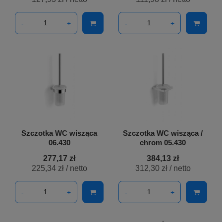
-
+
-
+
Szczotka WC wisząca
Szczotka WC wisząca /
06.430
chrom 05.430
277,17 zł
384,13 zł
225,34 zł
/ netto
312,30 zł
/ netto
-
+
-
+