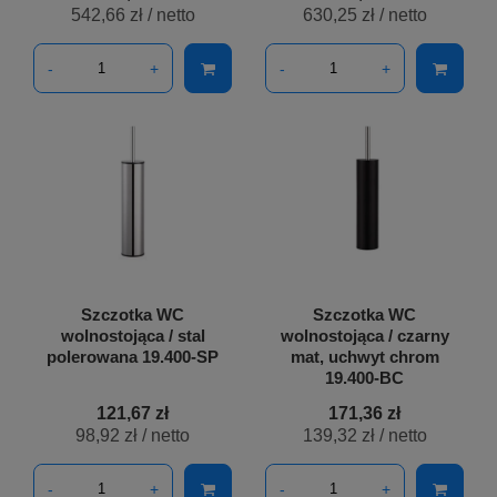
542,66 zł
/ netto
630,25 zł
/ netto
-
+
-
+
Szczotka WC
Szczotka WC
wolnostojąca / stal
wolnostojąca / czarny
polerowana 19.400-SP
mat, uchwyt chrom
19.400-BC
121,67 zł
171,36 zł
98,92 zł
/ netto
139,32 zł
/ netto
-
+
-
+