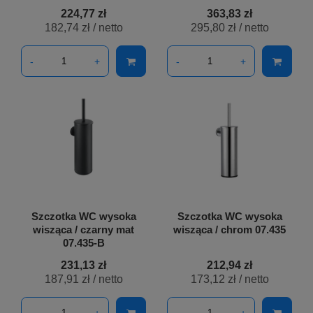
224,77 zł
363,83 zł
182,74 zł
/ netto
295,80 zł
/ netto
-
+
-
+
Szczotka WC wysoka
Szczotka WC wysoka
wisząca / czarny mat
wisząca / chrom 07.435
07.435-B
231,13 zł
212,94 zł
187,91 zł
/ netto
173,12 zł
/ netto
-
+
-
+