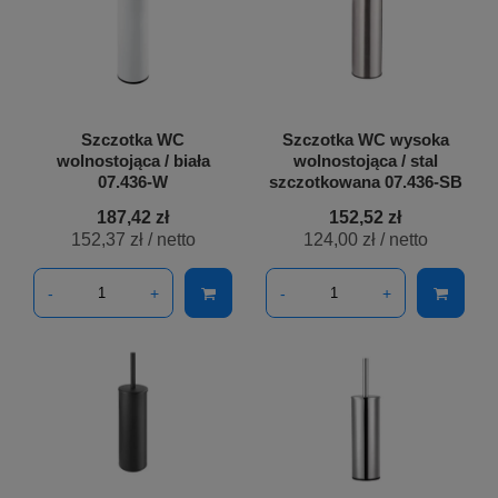
Szczotka WC
Szczotka WC wysoka
wolnostojąca / biała
wolnostojąca / stal
07.436-W
szczotkowana 07.436-SB
187,42 zł
152,52 zł
152,37 zł
/ netto
124,00 zł
/ netto
-
+
-
+