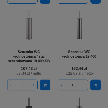
Szczotka WC
Szczotka WC
wolnostojąca / stal
wolnostojąca 19.400
szczotkowana 19.400-SB
107,43 zł
162,44 zł
87,34 zł
/ netto
132,07 zł
/ netto
-
+
-
+