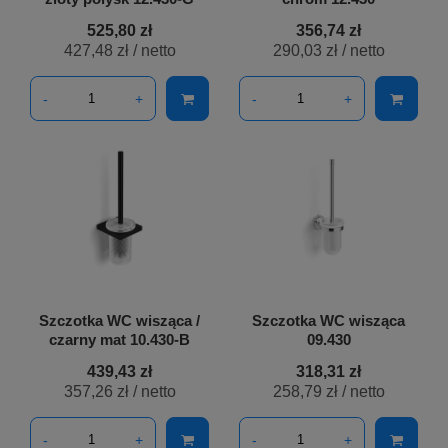
525,80 zł
356,74 zł
427,48 zł
/ netto
290,03 zł
/ netto
-
+
-
+
Szczotka WC wisząca /
Szczotka WC wisząca
czarny mat 10.430-B
09.430
439,43 zł
318,31 zł
357,26 zł
/ netto
258,79 zł
/ netto
-
+
-
+