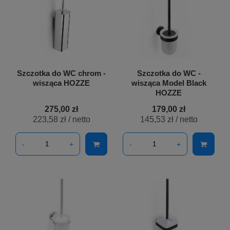
Szczotka do WC chrom -
Szczotka do WC -
wisząca HOZZE
wisząca Model Black
HOZZE
275,00 zł
179,00 zł
223,58 zł
/ netto
145,53 zł
/ netto
-
+
-
+