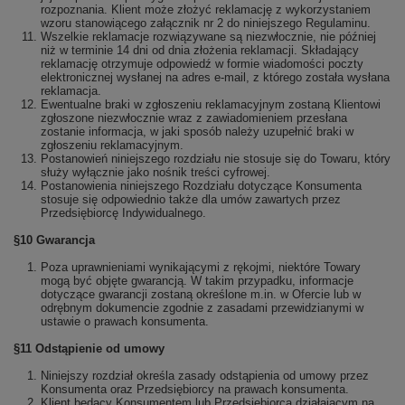
rozpoznania. Klient może złożyć reklamację z wykorzystaniem
wzoru stanowiącego załącznik nr 2 do niniejszego Regulaminu.
Wszelkie reklamacje rozwiązywane są niezwłocznie, nie później
niż w terminie 14 dni od dnia złożenia reklamacji. Składający
reklamację otrzymuje odpowiedź w formie wiadomości poczty
elektronicznej wysłanej na adres e-mail, z którego została wysłana
reklamacja.
Ewentualne braki w zgłoszeniu reklamacyjnym zostaną Klientowi
zgłoszone niezwłocznie wraz z zawiadomieniem przesłana
zostanie informacja, w jaki sposób należy uzupełnić braki w
zgłoszeniu reklamacyjnym.
Postanowień niniejszego rozdziału nie stosuje się do Towaru, który
służy wyłącznie jako nośnik treści cyfrowej.
Postanowienia niniejszego Rozdziału dotyczące Konsumenta
stosuje się odpowiednio także dla umów zawartych przez
Przedsiębiorcę Indywidualnego.
§10 Gwarancja
Poza uprawnieniami wynikającymi z rękojmi, niektóre Towary
mogą być objęte gwarancją. W takim przypadku, informacje
dotyczące gwarancji zostaną określone m.in. w Ofercie lub w
odrębnym dokumencie zgodnie z zasadami przewidzianymi w
ustawie o prawach konsumenta.
§11 Odstąpienie od umowy
Niniejszy rozdział określa zasady odstąpienia od umowy przez
Konsumenta oraz Przedsiębiorcy na prawach konsumenta.
Klient będący Konsumentem lub Przedsiębiorcą działającym na