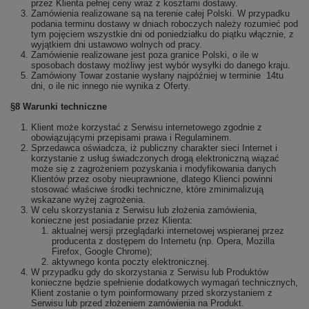
przez Klienta pełnej ceny wraz z kosztami dostawy.
Zamówienia realizowane są na terenie całej Polski. W przypadku
podania terminu dostawy w dniach roboczych należy rozumieć pod
tym pojęciem wszystkie dni od poniedziałku do piątku włącznie, z
wyjątkiem dni ustawowo wolnych od pracy.
Zamówienie realizowane jest poza granice Polski, o ile w
sposobach dostawy możliwy jest wybór wysyłki do danego kraju.
Zamówiony Towar zostanie wysłany najpóźniej w terminie 14tu
dni, o ile nic innego nie wynika z Oferty.
§8 Warunki techniczne
Klient może korzystać z Serwisu internetowego zgodnie z
obowiązującymi przepisami prawa i Regulaminem.
Sprzedawca oświadcza, iż publiczny charakter sieci Internet i
korzystanie z usług świadczonych drogą elektroniczną wiązać
może się z zagrożeniem pozyskania i modyfikowania danych
Klientów przez osoby nieuprawnione, dlatego Klienci powinni
stosować właściwe środki techniczne, które zminimalizują
wskazane wyżej zagrożenia.
W celu skorzystania z Serwisu lub złożenia zamówienia,
konieczne jest posiadanie przez Klienta:
aktualnej wersji przeglądarki internetowej wspieranej przez
producenta z dostępem do Internetu (np. Opera, Mozilla
Firefox, Google Chrome);
aktywnego konta poczty elektronicznej.
W przypadku gdy do skorzystania z Serwisu lub Produktów
konieczne będzie spełnienie dodatkowych wymagań technicznych,
Klient zostanie o tym poinformowany przed skorzystaniem z
Serwisu lub przed złożeniem zamówienia na Produkt.