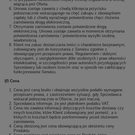
wiążąca jest Oferta.
Umowa zostaje zawarta z chwilą kliknięcia przycisku
jednoznacznie wskazującego na chęć zakupu z obowiązkiem
zapłaty lub z chwilą wyraźnego potwierdzenia chęci złożenia
zamówienia drogą elektroniczną.
Otrzymanie zamówienia zostanie potwierdzone drogą
elektroniczną. Umowa zostaje zawarta w momencie otrzymania
potwierdzenia zamówienia / potwierdzenia wysyłki osobną
wiadomością.
Klient ma zakaz dostarczania treści o charakterze bezprawnym,
zobowiązany jest do korzystania z Serwisu zgodnie z
obowiązującymi przepisami prawa, Regulaminem i dobrymi
obyczajami, z uwzględnieniem dóbr osobistych i praw własności
intelektualnej, w szczególności praw autorskich przysługujących
Sprzedawcy lub osobom trzecim oraz w sposób nie zakłócający
funkcjonowanie Serwisu.
§5 Cena
Cena jest ceną brutto i obejmuje wszystkie podatki wymagane
przepisami prawa, z zastrzeżeniem sytuacji, gdy Sprzedawca
wskazał jednoznacznie w Ofercie, że jest inaczej.
Sprzedawca informuje, że jest płatnikiem podatku VAT.
Cena nie zawiera informacji dotyczących kosztów dostawy czy
innych kosztów, które Klient zobowiązany jest ponieść, a o
których to kosztach będzie poinformowany przed złożeniem
zamówienia.
Ceną obniżoną jest cena obowiązującą po obniżeniu ceny
Produktu.