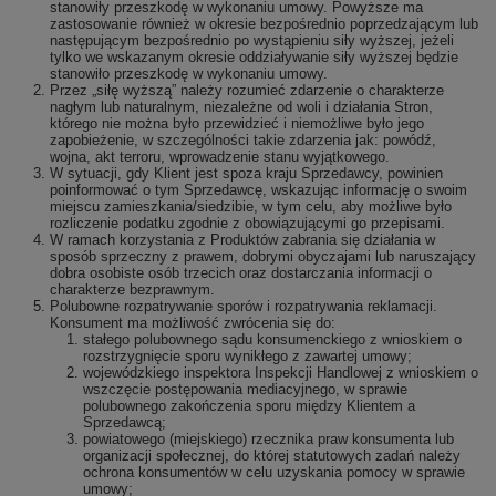
stanowiły przeszkodę w wykonaniu umowy. Powyższe ma
zastosowanie również w okresie bezpośrednio poprzedzającym lub
następującym bezpośrednio po wystąpieniu siły wyższej, jeżeli
tylko we wskazanym okresie oddziaływanie siły wyższej będzie
stanowiło przeszkodę w wykonaniu umowy.
Przez „siłę wyższą” należy rozumieć zdarzenie o charakterze
nagłym lub naturalnym, niezależne od woli i działania Stron,
którego nie można było przewidzieć i niemożliwe było jego
zapobieżenie, w szczególności takie zdarzenia jak: powódź,
wojna, akt terroru, wprowadzenie stanu wyjątkowego.
W sytuacji, gdy Klient jest spoza kraju Sprzedawcy, powinien
poinformować o tym Sprzedawcę, wskazując informację o swoim
miejscu zamieszkania/siedzibie, w tym celu, aby możliwe było
rozliczenie podatku zgodnie z obowiązującymi go przepisami.
W ramach korzystania z Produktów zabrania się działania w
sposób sprzeczny z prawem, dobrymi obyczajami lub naruszający
dobra osobiste osób trzecich oraz dostarczania informacji o
charakterze bezprawnym.
Polubowne rozpatrywanie sporów i rozpatrywania reklamacji.
Konsument ma możliwość zwrócenia się do:
stałego polubownego sądu konsumenckiego z wnioskiem o
rozstrzygnięcie sporu wynikłego z zawartej umowy;
wojewódzkiego inspektora Inspekcji Handlowej z wnioskiem o
wszczęcie postępowania mediacyjnego, w sprawie
polubownego zakończenia sporu między Klientem a
Sprzedawcą;
powiatowego (miejskiego) rzecznika praw konsumenta lub
organizacji społecznej, do której statutowych zadań należy
ochrona konsumentów w celu uzyskania pomocy w sprawie
umowy;