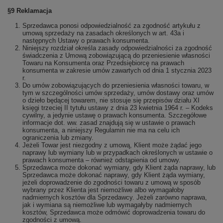
§9 Reklamacja
Sprzedawca ponosi odpowiedzialność za zgodność artykułu z
umową sprzedaży na zasadach określonych w art. 43a i
następnych Ustawy o prawach konsumenta.
Niniejszy rozdział określa zasady odpowiedzialności za zgodność
świadczenia z Umową zobowiązującą do przeniesienie własności
Towaru na Konsumenta oraz Przedsiębiorcę na prawach
konsumenta w zakresie umów zawartych od dnia 1 stycznia 2023
r.
Do umów zobowiązujących do przeniesienia własności towaru, w
tym w szczególności umów sprzedaży, umów dostawy oraz umów
o dzieło będącej towarem, nie stosuje się przepisów działu XI
księgi trzeciej II tytułu ustawy z dnia 23 kwietnia 1964 r. – Kodeks
cywilny, a jedynie ustawę o prawach konsumenta. Szczegółowe
informacje dot. ww. zasad znajdują się w ustawie o prawach
konsumenta, a niniejszy Regulamin nie ma na celu ich
ograniczenia lub zmiany.
Jeżeli Towar jest niezgodny z umową, Klient może żądać jego
naprawy lub wymiany lub w przypadkach określonych w ustawie o
prawach konsumenta – również odstąpienia od umowy.
Sprzedawca może dokonać wymiany, gdy Klient żąda naprawy, lub
Sprzedawca może dokonać naprawy, gdy Klient żąda wymiany,
jeżeli doprowadzenie do zgodności towaru z umową w sposób
wybrany przez Klienta jest niemożliwe albo wymagałoby
nadmiernych kosztów dla Sprzedawcy. Jeżeli zarówno naprawa,
jak i wymiana są niemożliwe lub wymagałyby nadmiernych
kosztów, Sprzedawca może odmówić doprowadzenia towaru do
zgodności z umową.