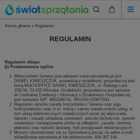
Strona główna
Regulamin
REGULAMIN
Regulamin sklepu
§1 Postanowienia ogólne
Właścicielem Serwisu pod adresem swiat-sprzatania.pl jest
DANIEL KWIESZCZUK, prowadzący działalność gospodarczą pod
firmą MULTIOFFICE DANIEL KWIESZCZUK, ul. Babiego Lata
15B/3A, 53-020 Wrocław. Działalność gospodarcza jest wpisana
do Centralnej Ewidencji i Informacji o Działalności Gospodarczej
pod numerem NIP: 8851596741, REGON 020877041.
Regulamin określa zasady korzystania z Serwisu oraz jego
funkcjonalności oraz m.in. rodzaj i zakres świadczonych usług, w
tym usług elektronicznych świadczonych przez jej właściciela,
warunki i zasady składania zamówień, warunki techniczne, sposób
zawierania i rozwiązywania umów na odległość, zasady i terminy
płatności oraz warunki dostawy, tryb postępowań reklamacyjnych.
Możesz skontaktować się ze Sprzedawcą pisząc na adres e-mail:
sklep@swiat-sprzatania.pl lub telefonicznie: 604 307 144.