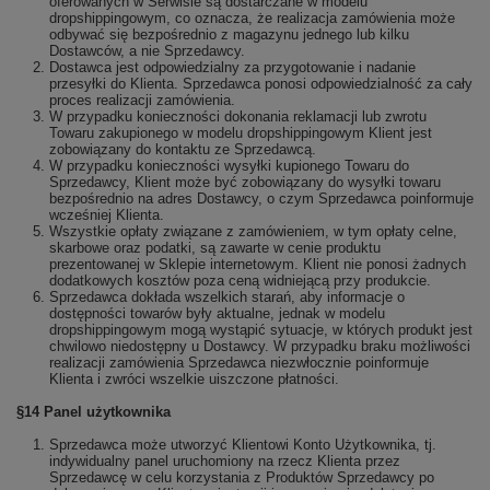
oferowanych w Serwisie są dostarczane w modelu
dropshippingowym, co oznacza, że realizacja zamówienia może
odbywać się bezpośrednio z magazynu jednego lub kilku
Dostawców, a nie Sprzedawcy.
Dostawca jest odpowiedzialny za przygotowanie i nadanie
przesyłki do Klienta. Sprzedawca ponosi odpowiedzialność za cały
proces realizacji zamówienia.
W przypadku konieczności dokonania reklamacji lub zwrotu
Towaru zakupionego w modelu dropshippingowym Klient jest
zobowiązany do kontaktu ze Sprzedawcą.
W przypadku konieczności wysyłki kupionego Towaru do
Sprzedawcy, Klient może być zobowiązany do wysyłki towaru
bezpośrednio na adres Dostawcy, o czym Sprzedawca poinformuje
wcześniej Klienta.
Wszystkie opłaty związane z zamówieniem, w tym opłaty celne,
skarbowe oraz podatki, są zawarte w cenie produktu
prezentowanej w Sklepie internetowym. Klient nie ponosi żadnych
dodatkowych kosztów poza ceną widniejącą przy produkcie.
Sprzedawca dokłada wszelkich starań, aby informacje o
dostępności towarów były aktualne, jednak w modelu
dropshippingowym mogą wystąpić sytuacje, w których produkt jest
chwilowo niedostępny u Dostawcy. W przypadku braku możliwości
realizacji zamówienia Sprzedawca niezwłocznie poinformuje
Klienta i zwróci wszelkie uiszczone płatności.
§14 Panel użytkownika
Sprzedawca może utworzyć Klientowi Konto Użytkownika, tj.
indywidualny panel uruchomiony na rzecz Klienta przez
Sprzedawcę w celu korzystania z Produktów Sprzedawcy po