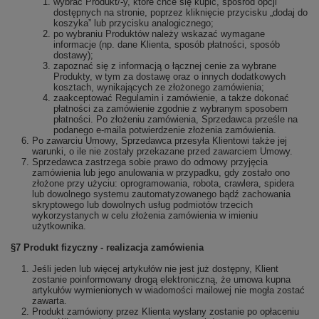
wybrać Produkt/-y, które chce się kupić, spośród opcji
dostępnych na stronie, poprzez kliknięcie przycisku „dodaj do
koszyka” lub przycisku analogicznego;
po wybraniu Produktów należy wskazać wymagane
informacje (np. dane Klienta, sposób płatności, sposób
dostawy);
zapoznać się z informacją o łącznej cenie za wybrane
Produkty, w tym za dostawę oraz o innych dodatkowych
kosztach, wynikających ze złożonego zamówienia;
zaakceptować Regulamin i zamówienie, a także dokonać
płatności za zamówienie zgodnie z wybranym sposobem
płatności. Po złożeniu zamówienia, Sprzedawca prześle na
podanego e-maila potwierdzenie złożenia zamówienia.
Po zawarciu Umowy, Sprzedawca przesyła Klientowi także jej
warunki, o ile nie zostały przekazane przed zawarciem Umowy.
Sprzedawca zastrzega sobie prawo do odmowy przyjęcia
zamówienia lub jego anulowania w przypadku, gdy zostało ono
złożone przy użyciu: oprogramowania, robota, crawlera, spidera
lub dowolnego systemu zautomatyzowanego bądź zachowania
skryptowego lub dowolnych usług podmiotów trzecich
wykorzystanych w celu złożenia zamówienia w imieniu
użytkownika.
§7 Produkt fizyczny - realizacja zamówienia
Jeśli jeden lub więcej artykułów nie jest już dostępny, Klient
zostanie poinformowany drogą elektroniczną, że umowa kupna
artykułów wymienionych w wiadomości mailowej nie mogła zostać
zawarta.
Produkt zamówiony przez Klienta wysłany zostanie po opłaceniu