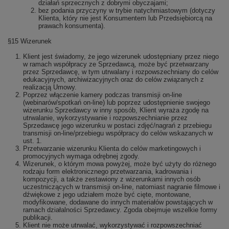
działań sprzecznych z dobrymi obyczajami;
bez podania przyczyny w trybie natychmiastowym (dotyczy
Klienta, który nie jest Konsumentem lub Przedsiębiorcą na
prawach konsumenta).
§15 Wizerunek
Klient jest świadomy, że jego wizerunek udostępniany przez niego
w ramach współpracy ze Sprzedawcą, może być przetwarzany
przez Sprzedawcę, w tym utrwalany i rozpowszechniany do celów
edukacyjnych, archiwizacyjnych oraz do celów związanych z
realizacją Umowy.
Poprzez włączenie kamery podczas transmisji on-line
(webinarów/spotkań on-line) lub poprzez udostępnienie swojego
wizerunku Sprzedawcy w inny sposób, Klient wyraża zgodę na
utrwalanie, wykorzystywanie i rozpowszechnianie przez
Sprzedawcę jego wizerunku w postaci zdjęć/nagrań z przebiegu
transmisji on-line/przebiegu współpracy do celów wskazanych w
ust. 1.
Przetwarzanie wizerunku Klienta do celów marketingowych i
promocyjnych wymaga odrębnej zgody.
Wizerunek, o którym mowa powyżej, może być użyty do różnego
rodzaju form elektronicznego przetwarzania, kadrowania i
kompozycji, a także zestawiony z wizerunkami innych osób
uczestniczących w transmisji on-line, natomiast nagranie filmowe i
dźwiękowe z jego udziałem może być cięte, montowane,
modyfikowane, dodawane do innych materiałów powstających w
ramach działalności Sprzedawcy. Zgoda obejmuje wszelkie formy
publikacji.
Klient nie może utrwalać, wykorzystywać i rozpowszechniać