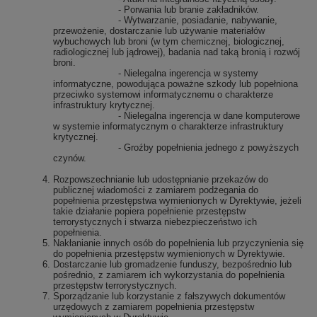
- Porwania lub branie zakładników.
- Wytwarzanie, posiadanie, nabywanie,
przewożenie, dostarczanie lub używanie materiałów
wybuchowych lub broni (w tym chemicznej, biologicznej,
radiologicznej lub jądrowej), badania nad taką bronią i rozwój
broni.
- Nielegalna ingerencja w systemy
informatyczne, powodująca poważne szkody lub popełniona
przeciwko systemowi informatycznemu o charakterze
infrastruktury krytycznej.
- Nielegalna ingerencja w dane komputerowe
w systemie informatycznym o charakterze infrastruktury
krytycznej.
- Groźby popełnienia jednego z powyższych
czynów.
Rozpowszechnianie lub udostępnianie przekazów do
publicznej wiadomości z zamiarem podżegania do
popełnienia przestępstwa wymienionych w Dyrektywie, jeżeli
takie działanie popiera popełnienie przestępstw
terrorystycznych i stwarza niebezpieczeństwo ich
popełnienia.
Nakłanianie innych osób do popełnienia lub przyczynienia się
do popełnienia przestępstw wymienionych w Dyrektywie.
Dostarczanie lub gromadzenie funduszy, bezpośrednio lub
pośrednio, z zamiarem ich wykorzystania do popełnienia
przestępstw terrorystycznych.
Sporządzanie lub korzystanie z fałszywych dokumentów
urzędowych z zamiarem popełnienia przestępstw