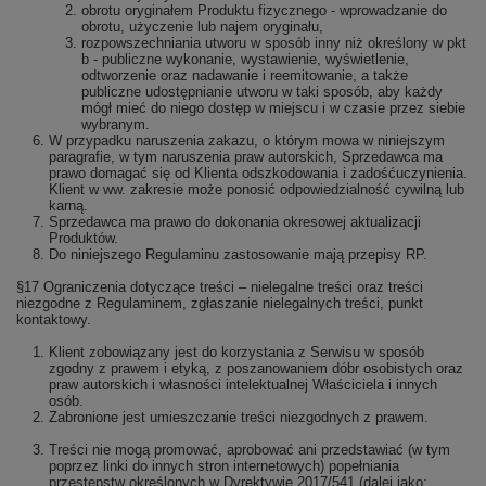
obrotu oryginałem Produktu fizycznego - wprowadzanie do
obrotu, użyczenie lub najem oryginału,
rozpowszechniania utworu w sposób inny niż określony w pkt
b - publiczne wykonanie, wystawienie, wyświetlenie,
odtworzenie oraz nadawanie i reemitowanie, a także
publiczne udostępnianie utworu w taki sposób, aby każdy
mógł mieć do niego dostęp w miejscu i w czasie przez siebie
wybranym.
W przypadku naruszenia zakazu, o którym mowa w niniejszym
paragrafie, w tym naruszenia praw autorskich, Sprzedawca ma
prawo domagać się od Klienta odszkodowania i zadośćuczynienia.
Klient w ww. zakresie może ponosić odpowiedzialność cywilną lub
karną.
Sprzedawca ma prawo do dokonania okresowej aktualizacji
Produktów.
Do niniejszego Regulaminu zastosowanie mają przepisy RP.
§17 Ograniczenia dotyczące treści – nielegalne treści oraz treści
niezgodne z Regulaminem, zgłaszanie nielegalnych treści, punkt
kontaktowy.
Klient zobowiązany jest do korzystania z Serwisu w sposób
zgodny z prawem i etyką, z poszanowaniem dóbr osobistych oraz
praw autorskich i własności intelektualnej Właściciela i innych
osób.
Zabronione jest umieszczanie treści niezgodnych z prawem.
Treści nie mogą promować, aprobować ani przedstawiać (w tym
poprzez linki do innych stron internetowych) popełniania
przestępstw określonych w Dyrektywie 2017/541 (dalej jako: