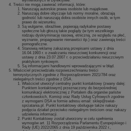
wymienionych w Dyrektywie.
Treści nie mogą zawierać informacji, które:
Naruszają autorskie prawa osobiste lub majątkowe.
Naruszają dobre obyczaje lub normy moralne, obrażają
godność lub naruszają dobra osobiste innych osób, w tym
prawo do wizerunku.
Są wulgarne, obraźliwe, popierają radykalne postawy
społeczne lub głoszą takie poglądy (w tym wszelkiego
rodzaju dyskryminację rasową, etniczną, ze względu na płeć,
wyznanie, propagowanie nienawiści itp.) oraz zawierają treści
pornograficzne.
Stanowią reklamę zakazaną przepisami ustawy z dnia
16.04.1993 r. o zwalczaniu nieuczciwej konkurencji oraz
ustawy z dnia 23.07.2007 r. o przeciwdziałaniu nieuczciwym
praktykom rynkowym.
Są informacjami handlowymi wprowadzającymi w błąd.
Właściciel przeciwdziała rozpowszechnianiu treści
terrorystycznych zgodnie z Rozporządzeniem 2021/784 oraz
nielegalnych treści zgodnie z DSA.
Właściciel utworzył centralny punkt kontaktowy (zwany dalej:
Punktem kontaktowym) przeznaczony do bezpośredniej
komunikacji elektronicznej z Portalem dla organów państw
członkowskich, Komisji oraz Rady Usług Cyfrowych zgodnie
z wymogami DSA w formie adresu email: sklep@swiat-
sprzatania.pl. Punkt kontaktowy obsługuje także nakazy
podjęcia działań przeciwko nielegalnym treściom oraz nakazy
udzielenia informacji.
Punkt Kontaktowy został utworzony w celu spełnienia
wymogów art. 11 Rozporządzenia Parlamentu Europejskiego i
Rady (UE) 2022/2065 z dnia 19 października 2022 r.,