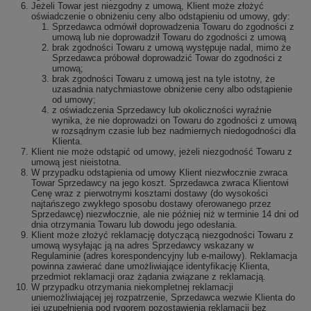
Jeżeli Towar jest niezgodny z umową, Klient może złożyć
oświadczenie o obniżeniu ceny albo odstąpieniu od umowy, gdy:
Sprzedawca odmówił doprowadzenia Towaru do zgodności z
umową lub nie doprowadził Towaru do zgodności z umową
brak zgodności Towaru z umową występuje nadal, mimo że
Sprzedawca próbował doprowadzić Towar do zgodności z
umową;
brak zgodności Towaru z umową jest na tyle istotny, że
uzasadnia natychmiastowe obniżenie ceny albo odstąpienie
od umowy;
z oświadczenia Sprzedawcy lub okoliczności wyraźnie
wynika, że nie doprowadzi on Towaru do zgodności z umową
w rozsądnym czasie lub bez nadmiernych niedogodności dla
Klienta.
Klient nie może odstąpić od umowy, jeżeli niezgodność Towaru z
umową jest nieistotna.
W przypadku odstąpienia od umowy Klient niezwłocznie zwraca
Towar Sprzedawcy na jego koszt. Sprzedawca zwraca Klientowi
Cenę wraz z pierwotnymi kosztami dostawy (do wysokości
najtańszego zwykłego sposobu dostawy oferowanego przez
Sprzedawcę) niezwłocznie, ale nie później niż w terminie 14 dni od
dnia otrzymania Towaru lub dowodu jego odesłania.
Klient może złożyć reklamację dotyczącą niezgodności Towaru z
umową wysyłając ją na adres Sprzedawcy wskazany w
Regulaminie (adres korespondencyjny lub e-mailowy). Reklamacja
powinna zawierać dane umożliwiające identyfikację Klienta,
przedmiot reklamacji oraz żądania związane z reklamacją.
W przypadku otrzymania niekompletnej reklamacji
uniemożliwiającej jej rozpatrzenie, Sprzedawca wezwie Klienta do
jej uzupełnienia pod rygorem pozostawienia reklamacji bez