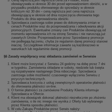
Ceną najniższą jest najniższa cena za Produkt, która
obowiązywała w okresie 30 dni przed wprowadzeniem obniżki, a w
przypadku produktu oferowanego do sprzedaży w okresie
krótszym niż 30 dni – ceną najniższa jest cena najniższa
obowiązującą w okresie od dnia rozpoczęcia oferowania tego
Produktu do dnia wprowadzenia obniżki.
Sprzedawca zastrzega sobie prawo do dokonywania zmian w
cenach Produktów oraz do przeprowadzania i odwoływania akcji
promocyjnych. Ewentualne zmiany cen Produktów obowiązują od
momentu wprowadzenia ich na stronę Serwisu i nie naruszają już
zawartych Umów. Przeprowadzane przez Sprzedawcę promocje
nie podlegają łączeniu, chyba że regulamin danej promocji stanowi
inaczej. Szczegółowe informacje zawarte są każdorazowo w
warunkach lub regulaminie danej promocji.
§6 Zasady współpracy oraz składania zamówień w Serwisie
Klient może korzystać z Serwisu 24 godziny na dobę przez 7 dni
w tygodniu. Zamówienia składane w soboty, niedziele lub święta
są rozpatrywane następnego Dnia roboczego. Sprzedawca
zastrzega sobie możliwość czasowego wyłączenia Serwisu z
przyczyn technicznych.
Sprzedawca korzysta z usług zewnętrznych operatorów płatności
do oferowania płatności on-line.
O formie płatności za zamówione Produkty Klienta informuje
Sprzedawca w Ofercie.
Klient ma obowiązek dokonać płatności niezwłocznie po złożeniu
zamówienia, o ile nic innego nie wynika z Oferty lub wybranego
przez Klienta sposobu płatności.
W celu Zakupu Produktów przez Serwis należy: