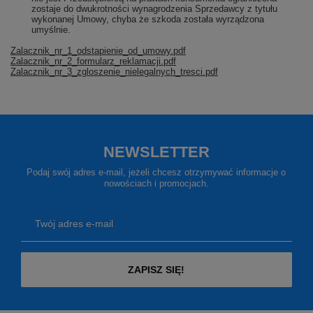
zostaje do dwukrotności wynagrodzenia Sprzedawcy z tytułu
wykonanej Umowy, chyba że szkoda została wyrządzona
umyślnie.
Zalacznik_nr_1_odstapienie_od_umowy.pdf
Zalacznik_nr_2_formularz_reklamacji.pdf
Zalacznik_nr_3_zgloszenie_nielegalnych_tresci.pdf
NEWSLETTER
Podaj swój adres e-mail, jeżeli chcesz otrzymywać informacje o
nowościach i promocjach.
Twój adres e-mail
ZAPISZ SIĘ!