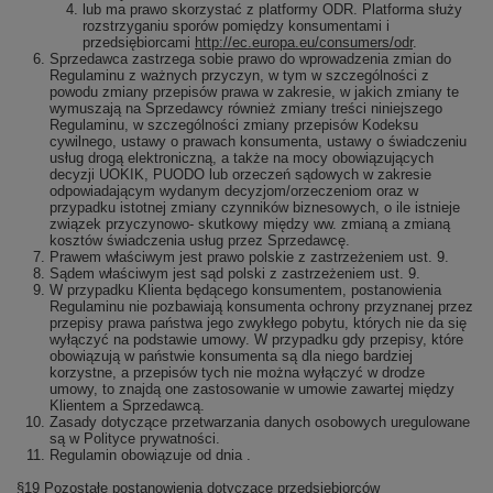
lub ma prawo skorzystać z platformy ODR. Platforma służy
rozstrzyganiu sporów pomiędzy konsumentami i
przedsiębiorcami
http://ec.europa.eu/consumers/odr
.
Sprzedawca zastrzega sobie prawo do wprowadzenia zmian do
Regulaminu z ważnych przyczyn, w tym w szczególności z
powodu zmiany przepisów prawa w zakresie, w jakich zmiany te
wymuszają na Sprzedawcy również zmiany treści niniejszego
Regulaminu, w szczególności zmiany przepisów Kodeksu
cywilnego, ustawy o prawach konsumenta, ustawy o świadczeniu
usług drogą elektroniczną, a także na mocy obowiązujących
decyzji UOKIK, PUODO lub orzeczeń sądowych w zakresie
odpowiadającym wydanym decyzjom/orzeczeniom oraz w
przypadku istotnej zmiany czynników biznesowych, o ile istnieje
związek przyczynowo- skutkowy między ww. zmianą a zmianą
kosztów świadczenia usług przez Sprzedawcę.
Prawem właściwym jest prawo polskie z zastrzeżeniem ust. 9.
Sądem właściwym jest sąd polski z zastrzeżeniem ust. 9.
W przypadku Klienta będącego konsumentem, postanowienia
Regulaminu nie pozbawiają konsumenta ochrony przyznanej przez
przepisy prawa państwa jego zwykłego pobytu, których nie da się
wyłączyć na podstawie umowy. W przypadku gdy przepisy, które
obowiązują w państwie konsumenta są dla niego bardziej
korzystne, a przepisów tych nie można wyłączyć w drodze
umowy, to znajdą one zastosowanie w umowie zawartej między
Klientem a Sprzedawcą.
Zasady dotyczące przetwarzania danych osobowych uregulowane
są w Polityce prywatności.
Regulamin obowiązuje od dnia .
§19 Pozostałe postanowienia dotyczące przedsiębiorców