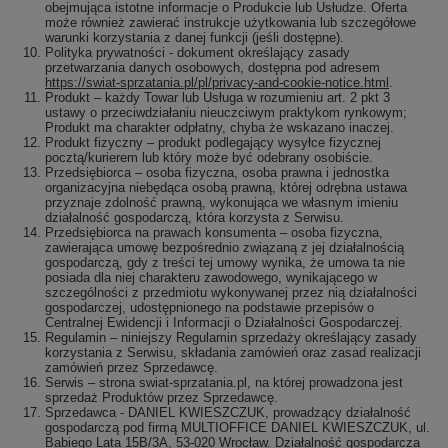
obejmująca istotne informacje o Produkcie lub Usłudze. Oferta
może również zawierać instrukcje użytkowania lub szczegółowe
warunki korzystania z danej funkcji (jeśli dostępne).
Polityka prywatności - dokument określający zasady
przetwarzania danych osobowych, dostępna pod adresem
https://swiat-sprzatania.pl/pl/privacy-and-cookie-notice.html
.
Produkt – każdy Towar lub Usługa w rozumieniu art. 2 pkt 3
ustawy o przeciwdziałaniu nieuczciwym praktykom rynkowym;
Produkt ma charakter odpłatny, chyba że wskazano inaczej.
Produkt fizyczny – produkt podlegający wysyłce fizycznej
pocztą/kurierem lub który może być odebrany osobiście.
Przedsiębiorca – osoba fizyczna, osoba prawna i jednostka
organizacyjna niebędąca osobą prawną, której odrębna ustawa
przyznaje zdolność prawną, wykonująca we własnym imieniu
działalność gospodarczą, która korzysta z Serwisu.
Przedsiębiorca na prawach konsumenta – osoba fizyczna,
zawierająca umowę bezpośrednio związaną z jej działalnością
gospodarczą, gdy z treści tej umowy wynika, że umowa ta nie
posiada dla niej charakteru zawodowego, wynikającego w
szczególności z przedmiotu wykonywanej przez nią działalności
gospodarczej, udostępnionego na podstawie przepisów o
Centralnej Ewidencji i Informacji o Działalności Gospodarczej.
Regulamin – niniejszy Regulamin sprzedaży określający zasady
korzystania z Serwisu, składania zamówień oraz zasad realizacji
zamówień przez Sprzedawcę.
Serwis – strona swiat-sprzatania.pl, na której prowadzona jest
sprzedaż Produktów przez Sprzedawcę.
Sprzedawca - DANIEL KWIESZCZUK, prowadzący działalność
gospodarczą pod firmą MULTIOFFICE DANIEL KWIESZCZUK, ul.
Babiego Lata 15B/3A, 53-020 Wrocław. Działalność gospodarcza