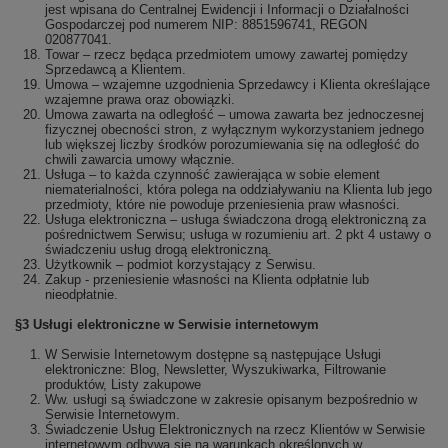
jest wpisana do Centralnej Ewidencji i Informacji o Działalności
Gospodarczej pod numerem NIP: 8851596741, REGON
020877041.
Towar – rzecz będąca przedmiotem umowy zawartej pomiędzy
Sprzedawcą a Klientem.
Umowa – wzajemne uzgodnienia Sprzedawcy i Klienta określające
wzajemne prawa oraz obowiązki.
Umowa zawarta na odległość – umowa zawarta bez jednoczesnej
fizycznej obecności stron, z wyłącznym wykorzystaniem jednego
lub większej liczby środków porozumiewania się na odległość do
chwili zawarcia umowy włącznie.
Usługa – to każda czynność zawierająca w sobie element
niematerialności, która polega na oddziaływaniu na Klienta lub jego
przedmioty, które nie powoduje przeniesienia praw własności.
Usługa elektroniczna – usługa świadczona drogą elektroniczną za
pośrednictwem Serwisu; usługa w rozumieniu art. 2 pkt 4 ustawy o
świadczeniu usług drogą elektroniczną.
Użytkownik – podmiot korzystający z Serwisu.
Zakup - przeniesienie własności na Klienta odpłatnie lub
nieodpłatnie.
§3 Usługi elektroniczne w Serwisie internetowym
W Serwisie Internetowym dostępne są następujące Usługi
elektroniczne: Blog, Newsletter, Wyszukiwarka, Filtrowanie
produktów, Listy zakupowe
Ww. usługi są świadczone w zakresie opisanym bezpośrednio w
Serwisie Internetowym.
Świadczenie Usług Elektronicznych na rzecz Klientów w Serwisie
internetowym odbywa się na warunkach określonych w