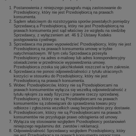
Postanowienia z niniejszego paragrafu mają zastosowanie do
Przedsiębiorcy, który nie jest Przedsiębiorcą na prawach
konsumenta.
Sądem właściwym do rozstrzygania sporów powstałych pomiędzy
Sprzedawcą a Przedsiębiorcą, który nie jest Przedsiębiorcą na
prawach konsumenta jest sąd właściwy ze względu na siedzibę
Sprzedawcy, z wyłączeniem art. 46 § 2 Ustawy Kodeks
postępowania cywilnego.
Sprzedawca ma prawo wypowiedzieć Przedsiębiorcy, który nie jest
Przedsiębiorcą na prawach konsumenta umowę w trybie
natychmiastowym. W tym celu Sprzedawca przesyła
Przedsiębiorcy na adres e-mailowy lub adres korespondencyjny
oświadczenie w przedmiocie wypowiedzenia umowy.
Przedsiębiorca zrzeka się jakichkolwiek roszczeń w tym zakresie.
Sprzedawca nie ponosi odpowiedzialności z tytułu utraconych
korzyści w stosunku do Przedsiębiorcy, który nie jest
Przedsiębiorcą na prawach konsumenta.
Wobec Przedsiębiorców, którzy nie są Przedsiębiorcami na
prawach konsumentów wyłącza się wszelką odpowiedzialność z
tytułu rękojmi za wady fizyczne i prawne rzeczy sprzedanej.
Przedsiębiorcy, którzy nie są Przedsiębiorcami na prawach
konsumentów są zobowiązani do sprawdzenia towaru przy
odbiorze i zgłoszenia wszelkich uwag bezpośrednio przy dostawie.
Przedsiębiorcom, którzy nie są Przedsiębiorcami na prawach
konsumentów nie przysługuje prawo odstąpienia od umowy.
Wyłącza się stosowanie względem Przedsiębiorcy postanowień
niniejszego regulaminu dot. zwrotów i reklamacji.
Odpowiedzialność Sprzedawcy względem Przedsiębiorcy, który
nie jest Przedsiębiorcą na prawach konsumenta ograniczona