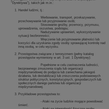
"Dyrektywa"), takich jak m.in.:
Handel ludźmi, tj.:
Werbowanie, transport, przekazywanie,
przechowywanie lub przyjmowanie osób;
Stosowanie groźby, przemocy, przymusu,
uprowadzenia, oszustwa, podstępu;
Nadużywanie uprawnień, wykorzystywanie
sytuacji bezbronności;
Wręczenie lub przyjmowanie płatności lub
korzyści dla uzyskania zgody osoby sprawującej kontrolę nad
inną osobą, w celu wyzysku.
Przestępstwa związane z terroryzmem (pełny katalog
przestępstw wymieniony w art. 3 ust. 1 Dyrektywy):
Popełnione w celu zastraszenia ludności,
bezprawnego zmuszenia rządu lub organizacji
międzynarodowej do podjęcia lub zaniechania jakiegoś
działania, lub destabilizacji lub zniszczenia podstawowych
struktur politycznych, konstytucyjnych, gospodarczych lub
społecznych danego państwa lub organizacji
międzynarodowej.
Przykładowe przestępstwa to:
- Ataki na życie ludzkie mogące powodować
śmierć.
- Ataki na integralność fizyczną osoby.