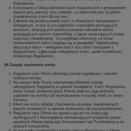
Regulaminie
Korzystanie z Usług elektronicznych związane jest z przesyłaniem
danych przy pomocy sieci internet, co obarczone jest ryzykiem
charakterystycznym dla tej sieci.
Zabrania się przekazywania treści o charakterze bezprawnym i
nielegalnym, w tym w szczególności materiałów promujących
terroryzm, ukazujących wykorzystywanie seksualne dzieci,
propagujących rasizm i ksenofobię, a także naruszających prawa
własności intelektualnej. Szczegółowe informacje na temat
niedozwolonych treści znajdują się w paragrafie "Ograniczenia
dotyczące treści – nielegalne treści oraz treści niezgodne z
Regulaminem, zgłaszanie nielegalnych treści, punkt kontaktowy"
niniejszego Regulaminu.
§4 Zasady zawierania umów
Regulamin oraz Oferta określają zasady współpracy i warunki
realizacji umowy.
Na samym dole Strony internetowej Klientowi zostaje
udostępniony Regulamin w sposób nieodpłatny. Treść Regulaminu
może zostać utrwalona przez Klienta poprzez jego pobranie,
zapisanie na nośniku lub wydrukowanie w każdej chwili ze strony
Serwisu.
Klient nie może składać Zamówienia używając niepoprawnych
danych osobowych, w sposób anonimowy lub pod pseudonimem.
Regulamin oraz Oferta nie ograniczają ani nie wyłączają
wynikających z bezwzględnie obowiązujących przepisów prawa
uprawnień Klienta będącego Konsumentem lub Przedsiębiorcą na
prawach konsumenta.
W przypadku rozbieżności między treścią Regulaminu a Ofertą,