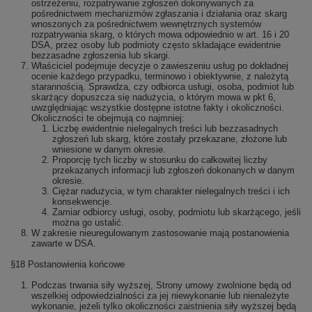
ostrzeżeniu, rozpatrywanie zgłoszeń dokonywanych za
pośrednictwem mechanizmów zgłaszania i działania oraz skarg
wnoszonych za pośrednictwem wewnętrznych systemów
rozpatrywania skarg, o których mowa odpowiednio w art. 16 i 20
DSA, przez osoby lub podmioty często składające ewidentnie
bezzasadne zgłoszenia lub skargi.
Właściciel podejmuje decyzje o zawieszeniu usług po dokładnej
ocenie każdego przypadku, terminowo i obiektywnie, z należytą
starannością. Sprawdza, czy odbiorca usługi, osoba, podmiot lub
skarżący dopuszcza się nadużycia, o którym mowa w pkt 6,
uwzględniając wszystkie dostępne istotne fakty i okoliczności.
Okoliczności te obejmują co najmniej:
Liczbę ewidentnie nielegalnych treści lub bezzasadnych
zgłoszeń lub skarg, które zostały przekazane, złożone lub
wniesione w danym okresie.
Proporcję tych liczby w stosunku do całkowitej liczby
przekazanych informacji lub zgłoszeń dokonanych w danym
okresie.
Ciężar nadużycia, w tym charakter nielegalnych treści i ich
konsekwencje.
Zamiar odbiorcy usługi, osoby, podmiotu lub skarżącego, jeśli
można go ustalić.
W zakresie nieuregulowanym zastosowanie mają postanowienia
zawarte w DSA.
§18 Postanowienia końcowe
Podczas trwania siły wyższej, Strony umowy zwolnione będą od
wszelkiej odpowiedzialności za jej niewykonanie lub nienależyte
wykonanie, jeżeli tylko okoliczności zaistnienia siły wyższej będą