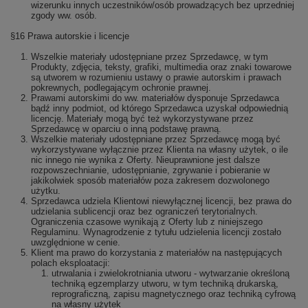
wizerunku innych uczestników/osób prowadzących bez uprzedniej
zgody ww. osób.
§16 Prawa autorskie i licencje
Wszelkie materiały udostępniane przez Sprzedawcę, w tym
Produkty, zdjęcia, teksty, grafiki, multimedia oraz znaki towarowe
są utworem w rozumieniu ustawy o prawie autorskim i prawach
pokrewnych, podlegającym ochronie prawnej.
Prawami autorskimi do ww. materiałów dysponuje Sprzedawca
bądź inny podmiot, od którego Sprzedawca uzyskał odpowiednią
licencję. Materiały mogą być też wykorzystywane przez
Sprzedawcę w oparciu o inną podstawę prawną.
Wszelkie materiały udostępniane przez Sprzedawcę mogą być
wykorzystywane wyłącznie przez Klienta na własny użytek, o ile
nic innego nie wynika z Oferty. Nieuprawnione jest dalsze
rozpowszechnianie, udostępnianie, zgrywanie i pobieranie w
jakikolwiek sposób materiałów poza zakresem dozwolonego
użytku.
Sprzedawca udziela Klientowi niewyłącznej licencji, bez prawa do
udzielania sublicencji oraz bez ograniczeń terytorialnych.
Ograniczenia czasowe wynikają z Oferty lub z niniejszego
Regulaminu. Wynagrodzenie z tytułu udzielenia licencji zostało
uwzględnione w cenie.
Klient ma prawo do korzystania z materiałów na następujących
polach eksploatacji:
utrwalania i zwielokrotniania utworu - wytwarzanie określoną
techniką egzemplarzy utworu, w tym techniką drukarską,
reprograficzną, zapisu magnetycznego oraz techniką cyfrową
na własny użytek