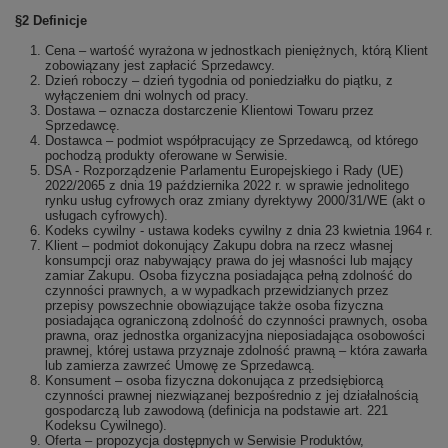
§2 Definicje
Cena – wartość wyrażona w jednostkach pieniężnych, którą Klient
zobowiązany jest zapłacić Sprzedawcy.
Dzień roboczy – dzień tygodnia od poniedziałku do piątku, z
wyłączeniem dni wolnych od pracy.
Dostawa – oznacza dostarczenie Klientowi Towaru przez
Sprzedawcę.
Dostawca – podmiot współpracujący ze Sprzedawcą, od którego
pochodzą produkty oferowane w Serwisie.
DSA - Rozporządzenie Parlamentu Europejskiego i Rady (UE)
2022/2065 z dnia 19 października 2022 r. w sprawie jednolitego
rynku usług cyfrowych oraz zmiany dyrektywy 2000/31/WE (akt o
usługach cyfrowych).
Kodeks cywilny - ustawa kodeks cywilny z dnia 23 kwietnia 1964 r.
Klient – podmiot dokonujący Zakupu dobra na rzecz własnej
konsumpcji oraz nabywający prawa do jej własności lub mający
zamiar Zakupu. Osoba fizyczna posiadająca pełną zdolność do
czynności prawnych, a w wypadkach przewidzianych przez
przepisy powszechnie obowiązujące także osoba fizyczna
posiadająca ograniczoną zdolność do czynności prawnych, osoba
prawna, oraz jednostka organizacyjna nieposiadająca osobowości
prawnej, której ustawa przyznaje zdolność prawną – która zawarła
lub zamierza zawrzeć Umowę ze Sprzedawcą.
Konsument – osoba fizyczna dokonująca z przedsiębiorcą
czynności prawnej niezwiązanej bezpośrednio z jej działalnością
gospodarczą lub zawodową (definicja na podstawie art. 22­1
Kodeksu Cywilnego).
Oferta – propozycja dostępnych w Serwisie Produktów,