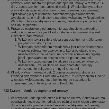
prawach konsumenta ma prawo odstąpić od umowy w terminie 14
dni z zastrzeżeniem postanowień poniżej. W celu skorzystania z
prawa do odstąpienia od umowy, Klient powinien poinformować
Sprzedawcę o tym w drodze jednoznacznego oświadczenia,
wysyłając np. e-mail lub pismo na adres wskazany w Regulaminie.
Wzór formularza odstąpienia od umowy znajduje się w załączniku
nr 1 do Regulaminu.
Prawo do odstąpienia od umowy nie przysługuje w przypadku
niektórych umów, o czym Klient zostanie poinformowany przed
złożeniem Zamówienia.
W których towar szybko ulega zepsuciu lub ma krótki termin
przydatności do użycia.
W których przedmiotem świadczenia jest rzecz dostarczana
w zapieczętowanym opakowaniu, której po otwarciu nie
można zwrócić ze względu na ochronę zdrowia lub higienę,
jeżeli opakowanie to zostało otwarte po dostarczeniu.
W których przedmiotem świadczenia są rzeczy, które po
dostarczeniu, ze względu na swój charakter, zostają
nierozłącznie połączone z innymi rzeczami.
Klient, o którym mowa w ust. 2 ponosi odpowiedzialność za
zmniejszenie wartości Produktu w związku z korzystaniem z niego
w sposób wykraczający poza konieczny do stwierdzenia
charakteru, cech i funkcjonalności Produktu.
§12 Zwroty – skutki odstąpienia od umowy
W przypadku odstąpienia przez Klienta od umowy Sprzedawca ma
obowiązek niezwłocznie, jednak nie później niż w ciągu czternastu
dni od dnia otrzymania powiadomienia o odstąpieniu od umowy,
zwrócić Klientowi wszystkie otrzymane od Klienta płatności,