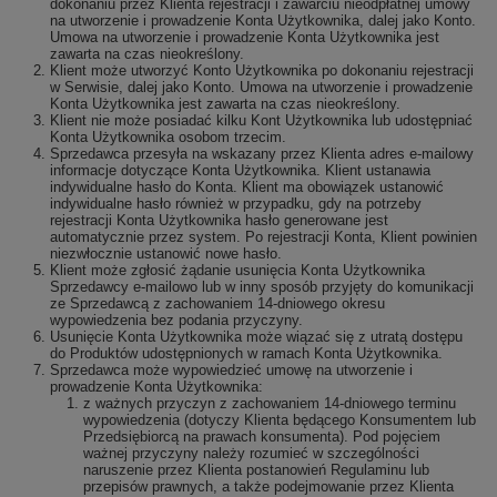
dokonaniu przez Klienta rejestracji i zawarciu nieodpłatnej umowy
na utworzenie i prowadzenie Konta Użytkownika, dalej jako Konto.
Umowa na utworzenie i prowadzenie Konta Użytkownika jest
zawarta na czas nieokreślony.
Klient może utworzyć Konto Użytkownika po dokonaniu rejestracji
w Serwisie, dalej jako Konto. Umowa na utworzenie i prowadzenie
Konta Użytkownika jest zawarta na czas nieokreślony.
Klient nie może posiadać kilku Kont Użytkownika lub udostępniać
Konta Użytkownika osobom trzecim.
Sprzedawca przesyła na wskazany przez Klienta adres e-mailowy
informacje dotyczące Konta Użytkownika. Klient ustanawia
indywidualne hasło do Konta. Klient ma obowiązek ustanowić
indywidualne hasło również w przypadku, gdy na potrzeby
rejestracji Konta Użytkownika hasło generowane jest
automatycznie przez system. Po rejestracji Konta, Klient powinien
niezwłocznie ustanowić nowe hasło.
Klient może zgłosić żądanie usunięcia Konta Użytkownika
Sprzedawcy e-mailowo lub w inny sposób przyjęty do komunikacji
ze Sprzedawcą z zachowaniem 14-dniowego okresu
wypowiedzenia bez podania przyczyny.
Usunięcie Konta Użytkownika może wiązać się z utratą dostępu
do Produktów udostępnionych w ramach Konta Użytkownika.
Sprzedawca może wypowiedzieć umowę na utworzenie i
prowadzenie Konta Użytkownika:
z ważnych przyczyn z zachowaniem 14-dniowego terminu
wypowiedzenia (dotyczy Klienta będącego Konsumentem lub
Przedsiębiorcą na prawach konsumenta). Pod pojęciem
ważnej przyczyny należy rozumieć w szczególności
naruszenie przez Klienta postanowień Regulaminu lub
przepisów prawnych, a także podejmowanie przez Klienta