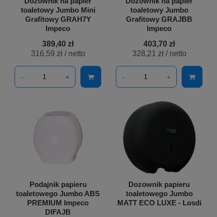
Dozownik na papier
Dozownik na papier
toaletowy Jumbo Mini
toaletowy Jumbo
Grafitowy GRAH7Y
Grafitowy GRAJBB
Impeco
Impeco
389,40 zł
403,70 zł
316,59 zł
/ netto
328,21 zł
/ netto
-
+
-
+
Podajnik papieru
Dozownik papieru
toaletowego Jumbo ABS
toaletowego Jumbo
PREMIUM Impeco
MATT ECO LUXE - Losdi
DIFAJB