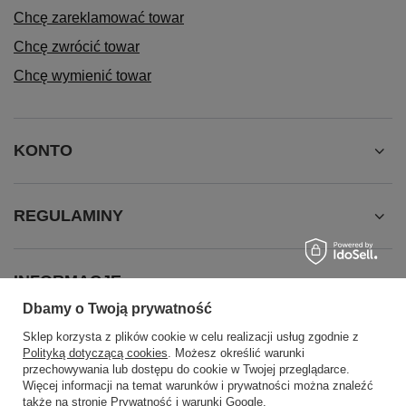
Chcę zareklamować towar
Chcę zwrócić towar
Chcę wymienić towar
KONTO
REGULAMINY
INFORMACJE
Dbamy o Twoją prywatność
Sklep korzysta z plików cookie w celu realizacji usług zgodnie z
Polityką dotyczącą cookies
. Możesz określić warunki
przechowywania lub dostępu do cookie w Twojej przeglądarce.
Więcej informacji na temat warunków i prywatności można znaleźć
także na stronie
Prywatność i warunki Google
.