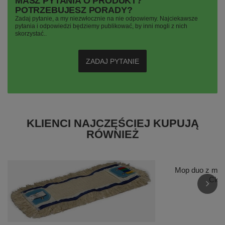
MASZ PYTANIA O PRODUKT?
POTRZEBUJESZ PORADY?
Zadaj pytanie, a my niezwłocznie na nie odpowiemy. Najciekawsze
pytania i odpowiedzi będziemy publikować, by inni mogli z nich
skorzystać..
ZADAJ PYTANIE
KLIENCI NAJCZĘŚCIEJ KUPUJĄ
RÓWNIEŻ
Mop duo z mikr
Clea
1