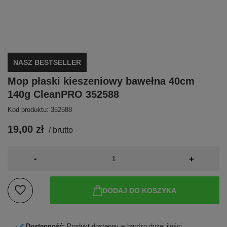
NASZ BESTSELLER
Mop płaski kieszeniowy bawełna 40cm
140g CleanPRO 352588
Kod produktu: 352588
19,00 zł
/
brutto
-
+
DODAJ DO KOSZYKA
Dostępność:
Produkt dostępny w bardzo dużej ilości