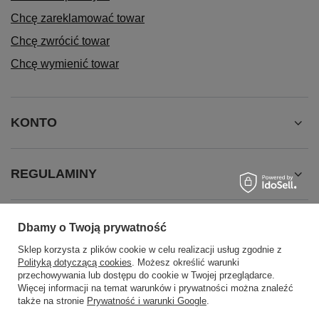
Chcę zareklamować towar
Chcę zwrócić towar
Chcę wymienić towar
KONTO
REGULAMINY
INFORMACJE
Dbamy o Twoją prywatność
Sklep korzysta z plików cookie w celu realizacji usług zgodnie z
Polityką dotyczącą cookies
. Możesz określić warunki
przechowywania lub dostępu do cookie w Twojej przeglądarce.
Więcej informacji na temat warunków i prywatności można znaleźć
także na stronie
Prywatność i warunki Google
.