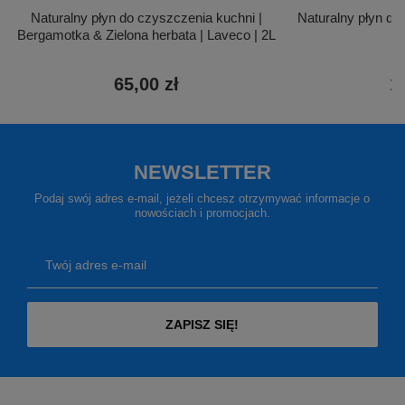
Naturalny płyn do czyszczenia kuchni |
Naturalny płyn do
Bergamotka & Zielona herbata | Laveco | 2L
La
65,00 zł
1
NEWSLETTER
Podaj swój adres e-mail, jeżeli chcesz otrzymywać informacje o
nowościach i promocjach.
Twój adres e-mail
ZAPISZ SIĘ!