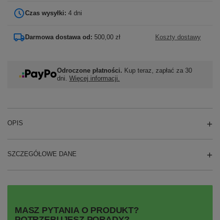
Czas wysyłki:
4 dni
Darmowa dostawa od:
500,00 zł
Koszty dostawy
Odroczone płatności.
Kup teraz, zapłać za 30
dni.
Więcej informacji.
OPIS
SZCZEGÓŁOWE DANE
MASZ PYTANIA O PRODUKT?
POTRZEBUJESZ PORADY?