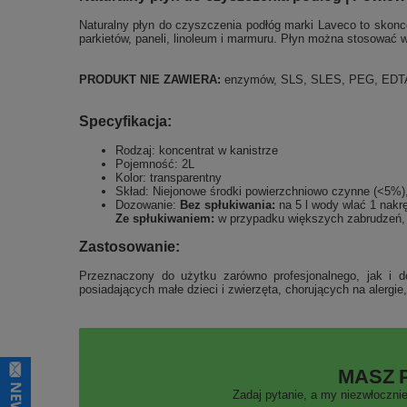
Naturalny płyn do czyszczenia podłóg marki Laveco to skonc
parkietów, paneli, linoleum i marmuru. Płyn można stosować 
PRODUKT NIE ZAWIERA:
enzymów, SLS, SLES, PEG, EDTA, 
Specyfikacja:
Rodzaj: koncentrat w kanistrze
Pojemność: 2L
Kolor: transparentny
Skład: Niejonowe środki powierzchniowo czynne (<5%
Dozowanie:
Bez spłukiwania:
na 5 l wody wlać 1 nakręt
Ze spłukiwaniem:
w przypadku większych zabrudzeń, n
Zastosowanie:
Przeznaczony do użytku zarówno profesjonalnego, jak i 
posiadających małe dzieci i zwierzęta, chorujących na alerg
MASZ 
Zadaj pytanie, a my niezwłocznie