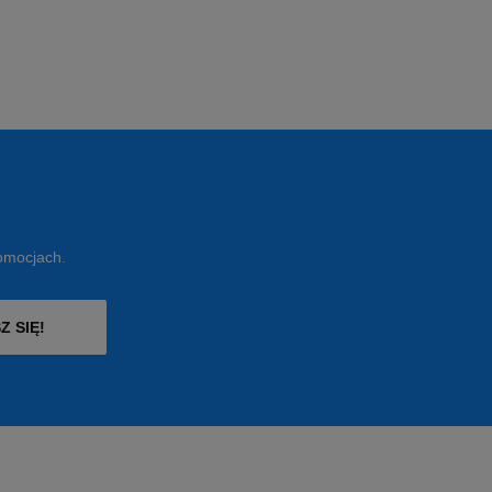
romocjach.
Z SIĘ!