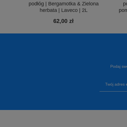
podłóg | Bergamotka & Zielona
p
herbata | Laveco | 2L
pom
62,00 zł
Podaj swó
Twój adres 