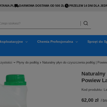
TANIA.PL
DARMOWA DOSTAWA OD 500 ZŁ
PRZELEW 14 DNI DLA J
Eksploatacyjne
Chemia Profesjonalna
Sprzęt do S
czystości
Płyny do podłóg
Naturalny płyn do czyszczenia podłóg | Powiew
Naturalny 
Powiew Lat
Kod produktu: L
62,00 zł
/
br