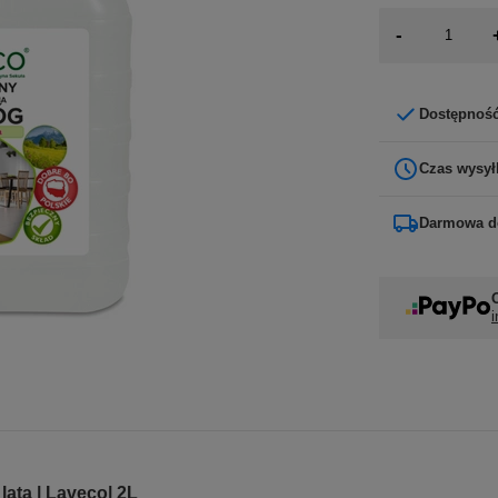
-
Dostępnoś
Czas wysył
Darmowa d
i
lata | Laveco| 2L