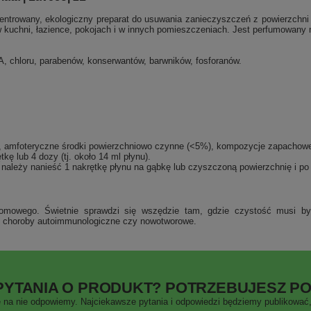
entrowany, ekologiczny preparat do usuwania zanieczyszczeń z powierzchni 
w kuchni, łazience, pokojach i w innych pomieszczeniach. Jest perfumowany 
chloru, parabenów, konserwantów, barwników, fosforanów.
), amfoteryczne środki powierzchniowo czynne (<5%), kompozycje zapachow
kę lub 4 dozy (tj. około 14 ml płynu).
ależy nanieść 1 nakrętkę płynu na gąbkę lub czyszczoną powierzchnię i po
domowego. Świetnie sprawdzi się wszędzie tam, gdzie czystość musi b
ie, choroby autoimmunologiczne czy nowotworowe.
PYTANIA O PRODUKT? POTRZEBUJESZ P
 na nie odpowiemy. Najciekawsze pytania i odpowiedzi będziemy publikować, 