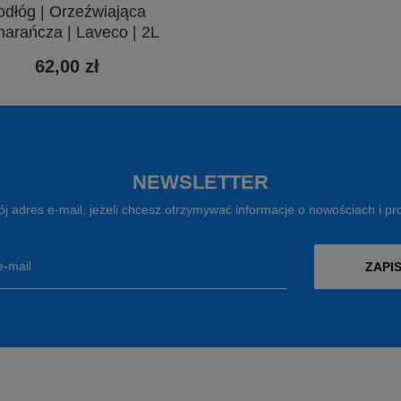
odłóg | Orzeźwiająca
arańcza | Laveco | 2L
62,00 zł
NEWSLETTER
j adres e-mail, jeżeli chcesz otrzymywać informacje o nowościach i p
e-mail
ZAPIS