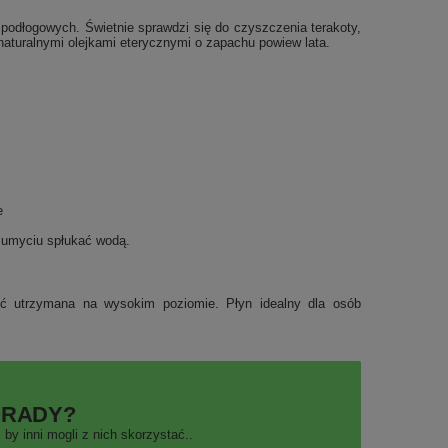
podłogowych. Świetnie sprawdzi się do czyszczenia terakoty,
naturalnymi olejkami eterycznymi o zapachu powiew lata.
e
 umyciu spłukać wodą.
yć utrzymana na wysokim poziomie. Płyn idealny dla osób
ORADY?
by inni mogli z nich skorzystać..