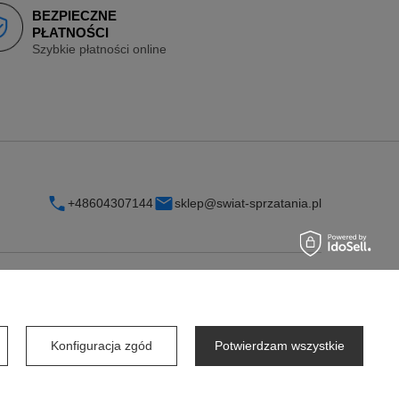
BEZPIECZNE
PŁATNOŚCI
Szybkie płatności online
+48604307144
sklep@swiat-sprzatania.pl
INFORMACJE
O firmie
Konfiguracja zgód
Potwierdzam wszystkie
Współpraca dla firm
Współpraca dla dostawców