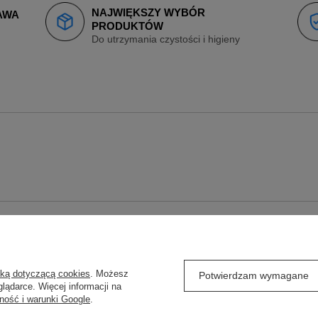
NAJWIĘKSZY WYBÓR
AWA
PRODUKTÓW
Do utrzymania czystości i higieny
O
REGULAMINY
yką dotyczącą cookies
. Możesz
j się
Wysyłka
Potwierdzam wymagane
lądarce. Więcej informacji na
ówienia
Sposoby płatności
ność i warunki Google
.
Regulamin