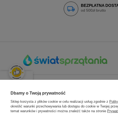
BEZPŁATNA DOST
od 500zł brutto
OPINIE KLIENTÓW
ZAMÓWIENIA
KONT
Świetnie
Dbamy o Twoją prywatność
Średnia ocena klientów:
4.9
/
5
Sklep korzysta z plików cookie w celu realizacji usług zgodnie z
Polit
Status zamówienia
Zarejestru
określić warunki przechowywania lub dostępu do cookie w Twojej przeg
Śledzenie przesyłki
Moje zam
temat warunków i prywatności można znaleźć także na stronie
Prywat
Łącznie opinii:
133 opinii
Chcę zareklamować towar
Koszyk