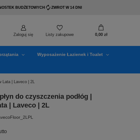
EDNOSTEK BUDŻETOWYCH
ZWROT W 14 DNI
Zaloguj się
0,00 zł
Listy zakupowe
przątania
Wyposażenie Łazienek i Toalet
 Lata | Laveco | 2L
płyn do czyszczenia podłóg |
a | Laveco | 2L
avecoFloor_2LPL
utto