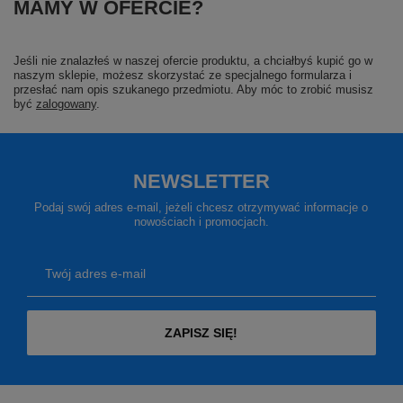
MAMY W OFERCIE?
Jeśli nie znalazłeś w naszej ofercie produktu, a chciałbyś kupić go w
naszym sklepie, możesz skorzystać ze specjalnego formularza i
przesłać nam opis szukanego przedmiotu. Aby móc to zrobić musisz
być
zalogowany
.
NEWSLETTER
Podaj swój adres e-mail, jeżeli chcesz otrzymywać informacje o
nowościach i promocjach.
Twój adres e-mail
ZAPISZ SIĘ!