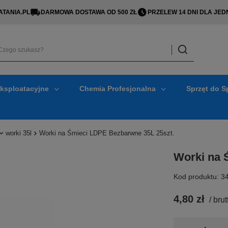
TANIA.PL
DARMOWA DOSTAWA OD 500 ZŁ
PRZELEW 14 DNI DLA J
Eksploatacyjne
Chemia Profesjonalna
Sprzęt do S
worki 35l
Worki na Śmieci LDPE Bezbarwne 35L 25szt.
Worki na 
Kod produktu: 3
4,80 zł
/
brut