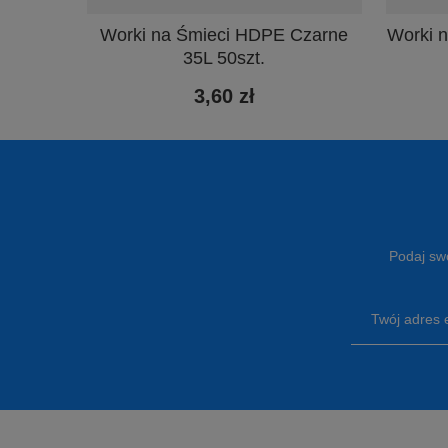
Worki na Śmieci HDPE Czarne
Worki 
35L 50szt.
3,60 zł
Podaj swó
Twój adres 