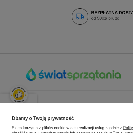
BEZPŁATNA DOST
od 500zł brutto
ZAMÓWIENIA
KONT
OPINIE KLIENTÓW
Świetnie
Dbamy o Twoją prywatność
Status zamówienia
Zarejestru
Średnia ocena klientów:
4.9
/
5
Sklep korzysta z plików cookie w celu realizacji usług zgodnie z
Polit
Śledzenie przesyłki
Moje zam