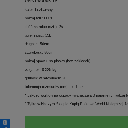
OPIS PRODUKTU:
kolor: bezbarwny
rodzaj folii: LDPE
ilość na rolce (szt.): 25
pojemność: 35L
długość: 56cm
szerokość: 50cm
rodzaj spawu: na płasko (bez zakładek)
waga: ok. 0,325 kg.
grubość w mikronach: 20
tolerancja rozmiarów (cm): +/- 1 cm
* Jakość worków na odpady wyznaczają 3 parametry: rodzaj fol
* Tylko w Naszym Sklepie Kupią Państwo Worki Najlepszej Ja