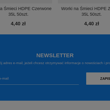
na Śmieci HDPE Czerwone
Worki na Śmieci HDPE Z
35L 50szt.
35L 50szt.
4,40 zł
4,40 zł
NEWSLETTER
j adres e-mail, jeżeli chcesz otrzymywać informacje o nowościach i p
e-mail
ZAPIS