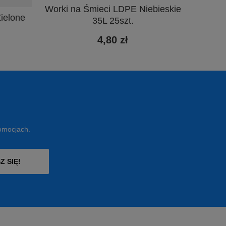
Worki na Śmieci LDPE Niebieskie
ielone
35L 25szt.
4,80 zł
romocjach.
Z SIĘ!