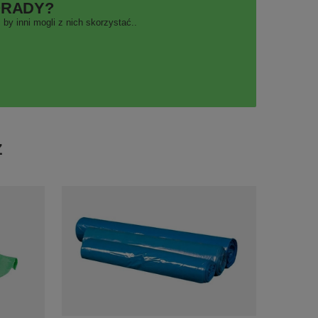
ORADY?
by inni mogli z nich skorzystać..
Ż