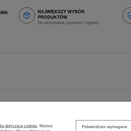
NAJWIĘKSZY WYBÓR
AWA
PRODUKTÓW
Do utrzymania czystości i higieny
O
REGULAMINY
j się
Wysyłka
yką dotyczącą cookies
. Możesz
Potwierdzam wymagane
ówienia
Sposoby płatności