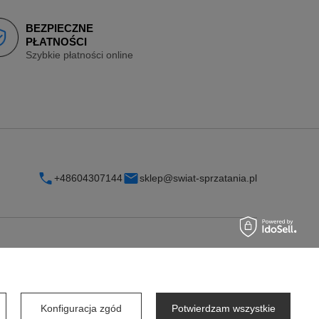
BEZPIECZNE
PŁATNOŚCI
Szybkie płatności online
+48604307144
sklep@swiat-sprzatania.pl
INFORMACJE
O firmie
Konfiguracja zgód
Potwierdzam wszystkie
Współpraca dla firm