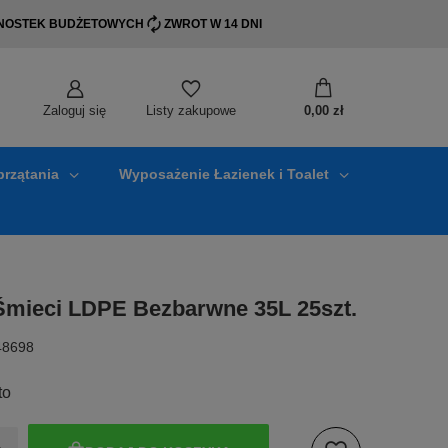
EDNOSTEK BUDŻETOWYCH
ZWROT W 14 DNI
Zaloguj się
0,00 zł
Listy zakupowe
przątania
Wyposażenie Łazienek i Toalet
Śmieci LDPE Bezbarwne 35L 25szt.
48698
to