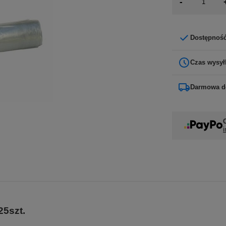
-
Dostępnoś
Czas wysył
Darmowa d
i
5szt.