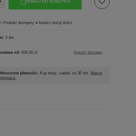
+
DODAJ DO KOSZYKA
ć:
Produkt dostępny w bardzo dużej ilości
ki:
3 dni
ostawa od:
500,00 zł
Koszty dostawy
Odroczone płatności.
Kup teraz, zapłać za 30 dni.
Więcej
nformacji.