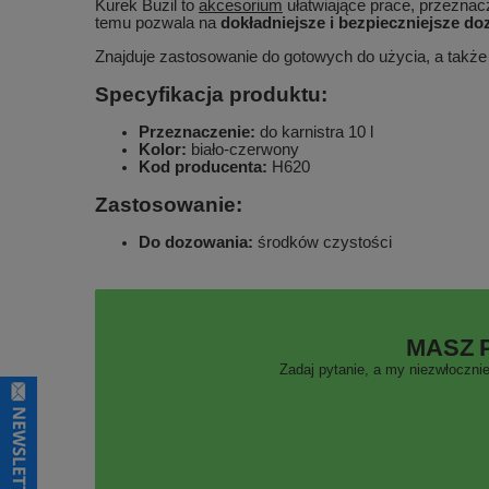
Kurek Buzil to
akcesorium
ułatwiające prace, przeznac
temu pozwala na
dokładniejsze i bezpieczniejsze d
Znajduje zastosowanie do gotowych do użycia, a tak
Specyfikacja produktu:
Przeznaczenie:
do karnistra 10 l
Kolor:
biało-czerwony
Kod producenta:
H620
Zastosowanie:
Do dozowania:
środków czystości
MASZ 
Zadaj pytanie, a my niezwłocznie