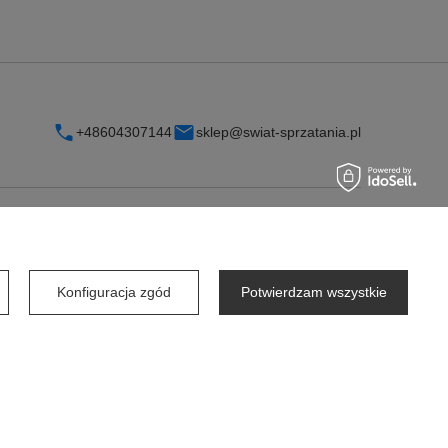
+48604307144
sklep@swiat-sprzatania.pl
INFORMACJE
O firmie
Konfiguracja zgód
Potwierdzam wszystkie
Współpraca dla firm
Współpraca dla dostawców
Wynajem Dozowników od 1zł