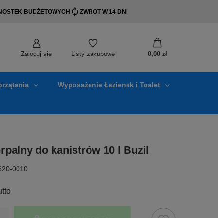
EDNOSTEK BUDŻETOWYCH
ZWROT W 14 DNI
Zaloguj się
0,00 zł
Listy zakupowe
przątania
Wyposażenie Łazienek i Toalet
rpalny do kanistrów 10 l Buzil
620-0010
utto