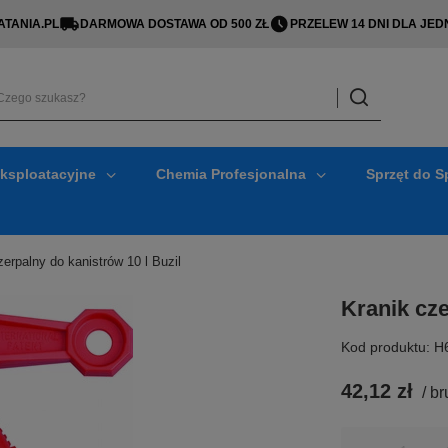
TANIA.PL
DARMOWA DOSTAWA OD 500 ZŁ
PRZELEW 14 DNI DLA J
Eksploatacyjne
Chemia Profesjonalna
Sprzęt do S
zerpalny do kanistrów 10 l Buzil
Kranik cze
Kod produktu: H
42,12 zł
/
br