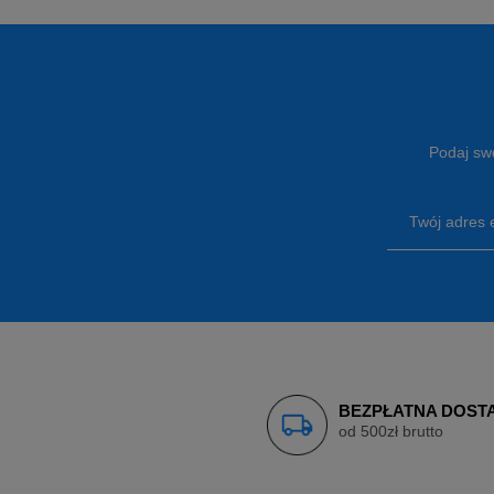
Podaj swó
Twój adres 
BEZPŁATNA DOST
od 500zł brutto