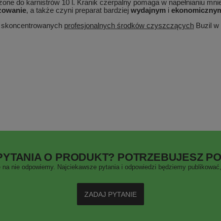
zone do karnistrów 10 l. Kranik czerpalny pomaga w napełnianiu mni
ozowanie
, a także czyni preparat bardziej
wydajnym
i
ekonomiczny
że skoncentrowanych
profesjonalnych środków czyszczących
Buzil w 
PYTANIA O PRODUKT? POTRZEBUJESZ P
 na nie odpowiemy. Najciekawsze pytania i odpowiedzi będziemy publikować, 
ZADAJ PYTANIE