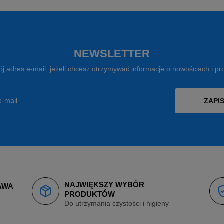
NEWSLETTER
j adres e-mail, jeżeli chcesz otrzymywać informacje o nowościach i p
e-mail
ZAPIS
NAJWIĘKSZY WYBÓR
AWA
PRODUKTÓW
Do utrzymania czystości i higieny