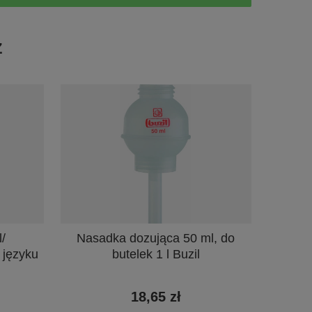
Ż
/
Nasadka dozująca 50 ml, do
 języku
butelek 1 l Buzil
18,65 zł