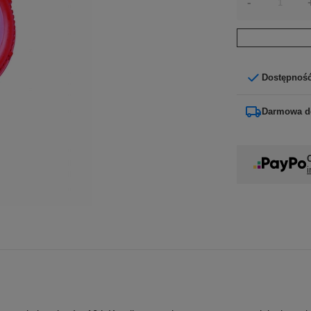
-
Dostępnoś
Darmowa d
i