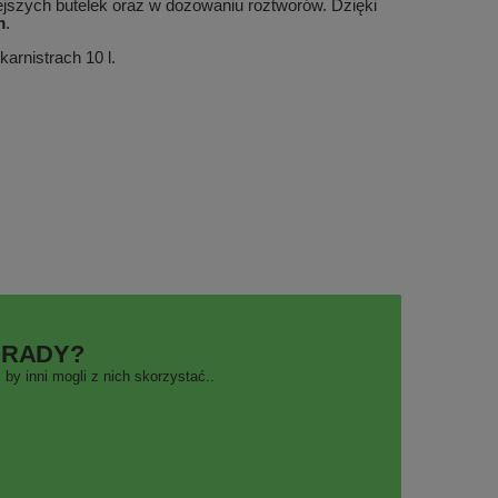
ejszych butelek oraz w dozowaniu roztworów. Dzięki
m
.
karnistrach 10 l.
ORADY?
by inni mogli z nich skorzystać..