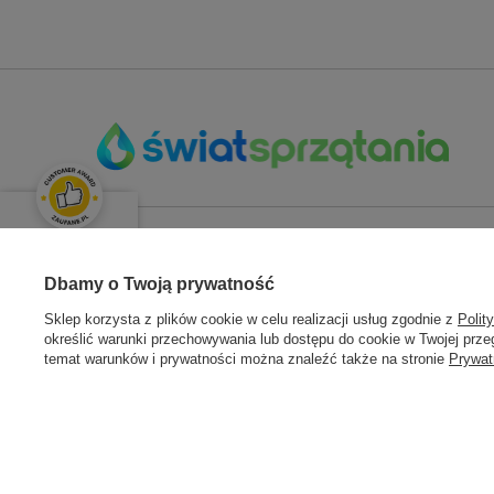
OPINIE KLIENTÓW
ZAMÓWIENIA
KONT
Świetnie
Dbamy o Twoją prywatność
Średnia ocena klientów:
4.9
/
5
Sklep korzysta z plików cookie w celu realizacji usług zgodnie z
Polit
Status zamówienia
Zarejestru
określić warunki przechowywania lub dostępu do cookie w Twojej przeg
Śledzenie przesyłki
Moje zam
temat warunków i prywatności można znaleźć także na stronie
Prywat
Łącznie opinii:
133 opinii
Chcę zareklamować towar
Koszyk
ZOBACZ OPINIE
Chcę zwrócić towar
Ulubione
Chcę wymienić towar
Historia t
Moje raba