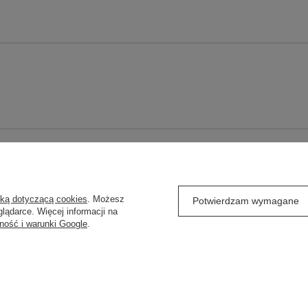
O
REGULAMINY
yką dotyczącą cookies
. Możesz
j się
Wysyłka
Potwierdzam wymagane
lądarce. Więcej informacji na
ówienia
Sposoby płatności
ność i warunki Google
.
Regulamin
Polityka prywatności
ransakcji
Odstąpienie od umowy
ty