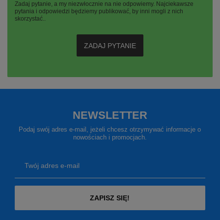
Zadaj pytanie, a my niezwłocznie na nie odpowiemy. Najciekawsze
pytania i odpowiedzi będziemy publikować, by inni mogli z nich
skorzystać..
ZADAJ PYTANIE
NEWSLETTER
Podaj swój adres e-mail, jeżeli chcesz otrzymywać informacje o
nowościach i promocjach.
Twój adres e-mail
ZAPISZ SIĘ!