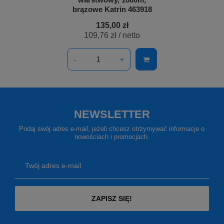
brązowe Katrin 463918
135,00 zł
109,76 zł
/ netto
-
+
NEWSLETTER
Podaj swój adres e-mail, jeżeli chcesz otrzymywać informacje o
nowościach i promocjach.
Twój adres e-mail
ZAPISZ SIĘ!