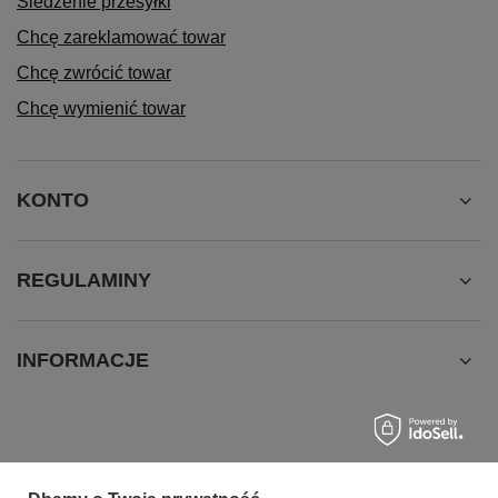
Śledzenie przesyłki
Chcę zareklamować towar
Chcę zwrócić towar
Chcę wymienić towar
KONTO
REGULAMINY
INFORMACJE