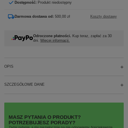
Dostępność:
Produkt niedostępny
Darmowa dostawa od:
500,00 zł
Koszty dostawy
Odroczone płatności.
Kup teraz, zapłać za 30
dni.
Więcej informacji.
OPIS
SZCZEGÓŁOWE DANE
MASZ PYTANIA O PRODUKT?
POTRZEBUJESZ PORADY?
Zadaj pytanie, a my niezwłocznie na nie odpowiemy. Najciekawsze