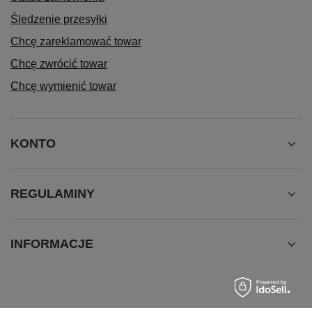
Śledzenie przesyłki
Chcę zareklamować towar
Chcę zwrócić towar
Chcę wymienić towar
KONTO
REGULAMINY
INFORMACJE