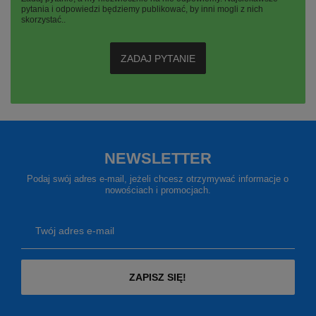
pytania i odpowiedzi będziemy publikować, by inni mogli z nich
skorzystać..
ZADAJ PYTANIE
NEWSLETTER
Podaj swój adres e-mail, jeżeli chcesz otrzymywać informacje o
nowościach i promocjach.
Twój adres e-mail
ZAPISZ SIĘ!