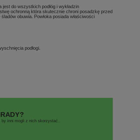
 jest do wszystkich podłóg i wykładzin
rstwę ochronną która skutecznie chroni posadzkę przed
e śladów obuwia. Powłoka posiada właściwości
schnięcia podłogi.
ORADY?
by inni mogli z nich skorzystać..