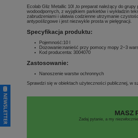
Ecolab Gliz Metallic 10l ,to preparat należący do gru
wodoodpornych, z wyjątkiem parkietów i wykładzin tek
zabrudzeniami i ułatwia codzienne utrzymanie czysto
antypoślizgowe i jest niezwykle prosta w pielęgnacji.
Specyfikacja produktu:
Pojemność:10 l
Dozowanie:nanieść przy pomocy mopy 2−3 warst
Kod producenta: 3004070
Zastosowanie:
Nanoszenie warstw ochronnych
Sprawdzi się w obiektach użyteczności publicznej, w s
MASZ 
Zadaj pytanie, a my niezwłocznie