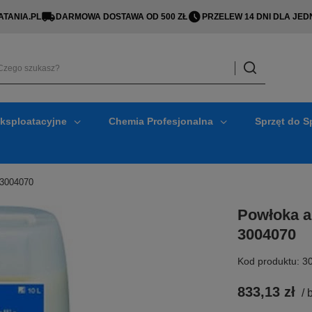
TANIA.PL
DARMOWA DOSTAWA OD 500 ZŁ
PRZELEW 14 DNI DLA J
Eksploatacyjne
Chemia Profesjonalna
Sprzęt do S
 3004070
Powłoka ak
3004070
Kod produktu: 3
833,13 zł
/
b