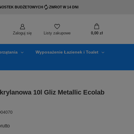
EDNOSTEK BUDŻETOWYCH
ZWROT W 14 DNI
Zaloguj się
0,00 zł
Listy zakupowe
przątania
Wyposażenie Łazienek i Toalet
rylanowa 10l Gliz Metallic Ecolab
004070
rutto