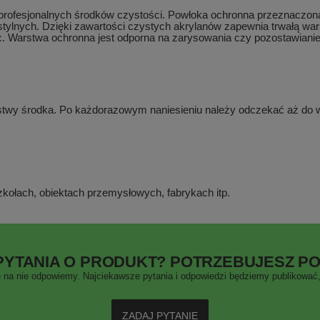
py profesjonalnych środków czystości. Powłoka ochronna przeznaczona
stylnych. Dzięki zawartości czystych akrylanów zapewnia trwałą wa
śc. Warstwa ochronna jest odporna na zarysowania czy pozostawiani
wy środka. Po każdorazowym naniesieniu należy odczekać aż do wy
zkołach, obiektach przemysłowych, fabrykach itp.
PYTANIA O PRODUKT? POTRZEBUJESZ P
 na nie odpowiemy. Najciekawsze pytania i odpowiedzi będziemy publikować, 
ZADAJ PYTANIE