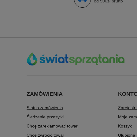
od 500zł brutto
ZAMÓWIENIA
KONT
Status zamówienia
Zarejestru
Śledzenie przesyłki
Moje zam
Chcę zareklamować towar
Koszyk
Chcę zwrócić towar
Ulubione