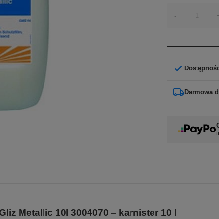
-
Dostępnoś
Darmowa d
i
z Metallic 10l 3004070 – karnister 10 l