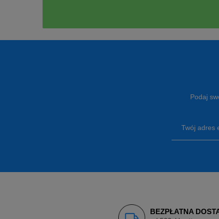
Podaj swó
Twój adres 
BEZPŁATNA DOST