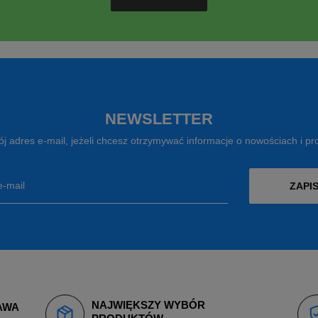
NEWSLETTER
j adres e-mail, jeżeli chcesz otrzymywać informacje o nowościach i p
e-mail
ZAPIS
NAJWIĘKSZY WYBÓR
AWA