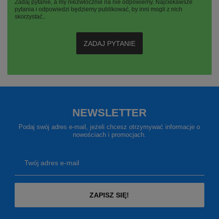
Zadaj pytanie, a my niezwłocznie na nie odpowiemy. Najciekawsze
pytania i odpowiedzi będziemy publikować, by inni mogli z nich
skorzystać..
ZADAJ PYTANIE
NEWSLETTER
Podaj swój adres e-mail, jeżeli chcesz otrzymywać informacje o
nowościach i promocjach.
Twój adres e-mail
ZAPISZ SIĘ!