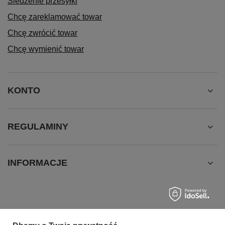
Śledzenie przesyłki
Chcę zareklamować towar
Chcę zwrócić towar
Chcę wymienić towar
KONTO
REGULAMINY
INFORMACJE