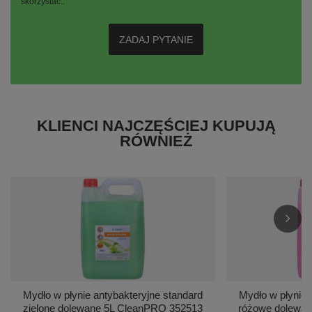
skorzystać..
ZADAJ PYTANIE
KLIENCI NAJCZĘŚCIEJ KUPUJĄ
RÓWNIEŻ
Mydło w płynie antybakteryjne standard
Mydło w płynie 
zielone dolewane 5L CleanPRO 352513
różowe dolewa