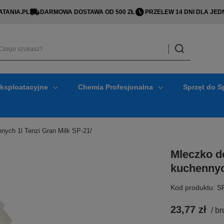
TANIA.PL
DARMOWA DOSTAWA OD 500 ZŁ
PRZELEW 14 DNI DLA J
Eksploatacyjne
Chemia Profesjonalna
Sprzęt do S
nych 1l Tenzi Gran Milk SP-21/
Mleczko d
kuchennyc
Kod produktu: S
23,77 zł
/
br