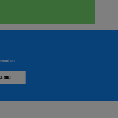
romocjach.
Z SIĘ!