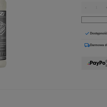
-
Dostępnoś
Darmowa d
i