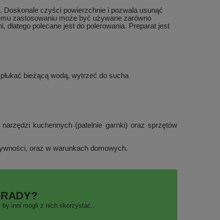
. Doskonale czyści powierzchnie i pozwala usunąć
alnemu zastosowaniu może być używane zarówno
 dlatego polecane jest do polerowania. Preparat jest
płukać bieżącą wodą, wytrzeć do sucha
 narzędzi kuchennych (patelnie garnki) oraz sprzętów
i żywności, oraz w warunkach domowych.
ORADY?
by inni mogli z nich skorzystać..