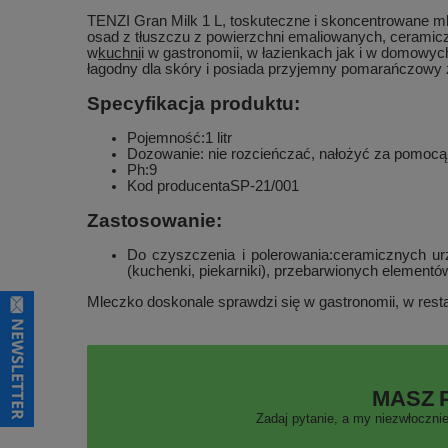
TENZI Gran Milk 1 L, toskuteczne i skoncentrowane m
osad z tłuszczu z powierzchni emaliowanych, cerami
w
kuchni
i w gastronomii, w łazienkach jak i w domowych
łagodny dla skóry i posiada przyjemny pomarańczowy
Specyfikacja produktu:
Pojemność:1 litr
Dozowanie: nie rozcieńczać, nałożyć za pomocą
Ph:9
Kod producentaSP-21/001
Zastosowanie:
Do czyszczenia i polerowania:ceramicznych urz
(kuchenki, piekarniki), przebarwionych element
Mleczko doskonale sprawdzi się w gastronomii, w rest
MASZ 
Zadaj pytanie, a my niezwłocznie