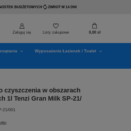
EDNOSTEK BUDŻETOWYCH
ZWROT W 14 DNI
Zaloguj się
0,00 zł
Listy zakupowe
przątania
Wyposażenie Łazienek i Toalet
o czyszczenia w obszarach
h 1l Tenzi Gran Milk SP-21/
P-21/001
utto