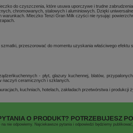
leczko do czyszczenia, które usuwa uporczywe i trudne zabrudzenia
cznych, chromowanych, stalowych i aluminiowych. Dzięki uniwers
 warunkach. Mleczko Tenzi Gran Milk czyści nie rysując powierzchni,
 zapach.
 szmatki, przeszorować do momentu uzyskania właściwego efektu s
ądzeńkuchennych - płyt, glazury kuchennej, blatów, przypalonych
ów naczyń ceramicznych i szklanych.
auracjach, kuchniach, hotelach, zakładach przetwórstwa i produkcj
PYTANIA O PRODUKT? POTRZEBUJESZ P
 na nie odpowiemy. Najciekawsze pytania i odpowiedzi będziemy publikować, 