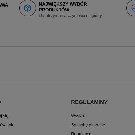
NAJWIĘKSZY WYBÓR
AWA
PRODUKTÓW
Do utrzymania czystości i higieny
O
REGULAMINY
j się
Wysyłka
ówienia
Sposoby płatności
Regulamin