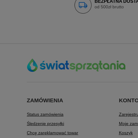
BEZPŁATNA DOST
od 500zł brutto
ZAMÓWIENIA
KONT
Status zamówienia
Zarejestru
Śledzenie przesyłki
Moje zam
Chcę zareklamować towar
Koszyk