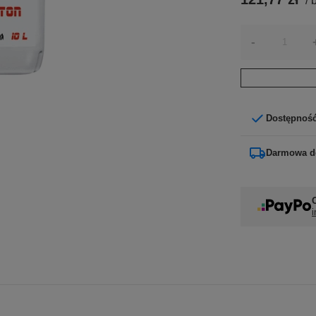
/
b
-
Dostępnoś
Darmowa d
i