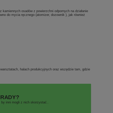
az kamiennych osadów z powierzchni odpornych na działanie
no do mycia ręcznego (atomizer, dozownik ), jak również
warsztatach, halach produkcyjnych oraz wszędzie tam, gdzie
ORADY?
by inni mogli z nich skorzystać..