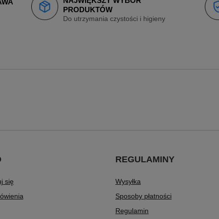
NAJWIĘKSZY WYBÓR
AWA
PRODUKTÓW
Do utrzymania czystości i higieny
O
REGULAMINY
j się
Wysyłka
ówienia
Sposoby płatności
Regulamin