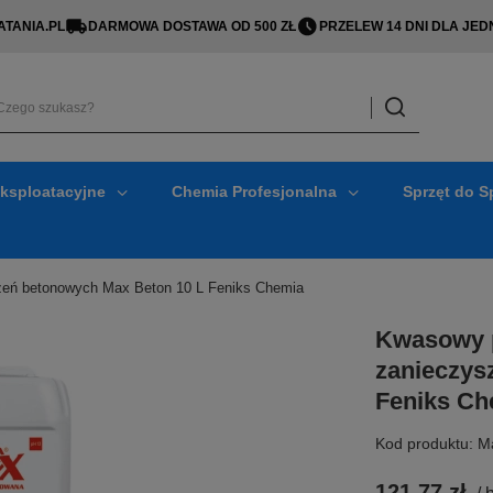
TANIA.PL
DARMOWA DOSTAWA OD 500 ZŁ
PRZELEW 14 DNI DLA J
Eksploatacyjne
Chemia Profesjonalna
Sprzęt do S
zeń betonowych Max Beton 10 L Feniks Chemia
Kwasowy p
zanieczys
Feniks Ch
Kod produktu: M
121,77 zł