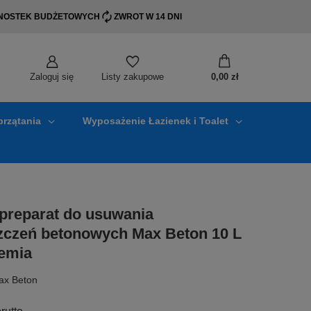
EDNOSTEK BUDŻETOWYCH
ZWROT W 14 DNI
Zaloguj się
0,00 zł
Listy zakupowe
przątania
Wyposażenie Łazienek i Toalet
reparat do usuwania
zczeń betonowych Max Beton 10 L
emia
ax Beton