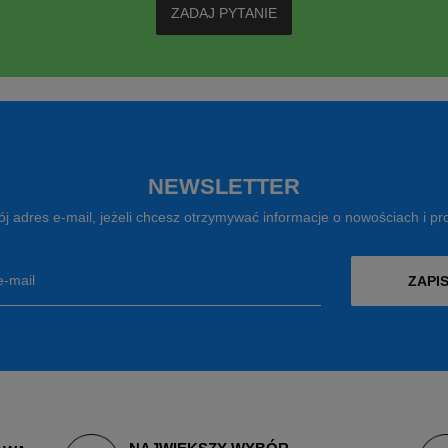
ZADAJ PYTANIE
NEWSLETTER
j adres e-mail, jeżeli chcesz otrzymywać informacje o nowościach i p
e-mail
ZAPIS