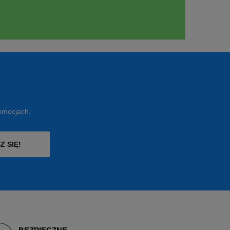
romocjach.
Z SIĘ!