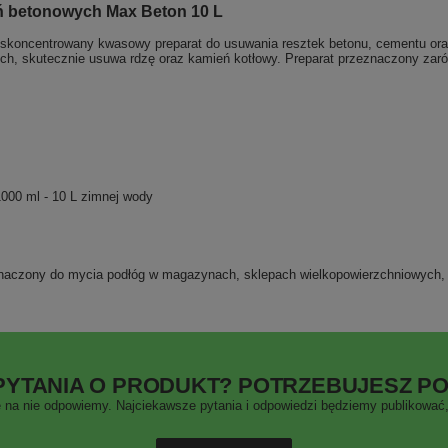
ń betonowych Max Beton 10 L
e skoncentrowany kwasowy preparat do usuwania resztek betonu, cementu or
ch, skutecznie usuwa rdzę oraz kamień kotłowy. Preparat przeznaczony zarów
000 ml - 10 L zimnej wody
znaczony do mycia podłóg w magazynach, sklepach wielkopowierzchniowych, 
PYTANIA O PRODUKT? POTRZEBUJESZ P
 na nie odpowiemy. Najciekawsze pytania i odpowiedzi będziemy publikować, 