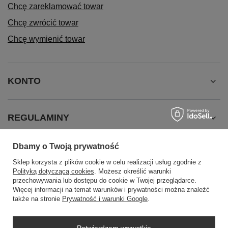
Chcę zareklamować towar
Chcę zwrócić towar
Chcę wymienić towar
KONTO
REGULAMINY
Dbamy o Twoją prywatność
INFORMACJE
Sklep korzysta z plików cookie w celu realizacji usług zgodnie z
Polityką dotyczącą cookies
. Możesz określić warunki
przechowywania lub dostępu do cookie w Twojej przeglądarce.
Więcej informacji na temat warunków i prywatności można znaleźć
także na stronie
Prywatność i warunki Google
.
Potwierdzam wszystkie