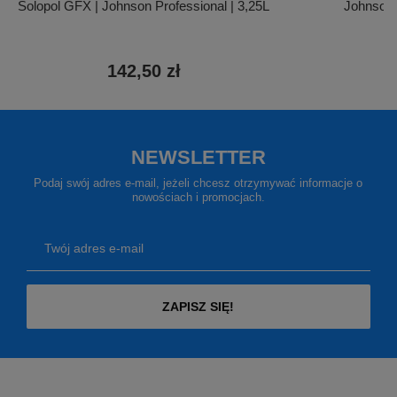
Solopol GFX | Johnson Professional | 3,25L
Johnson 
142,50 zł
4
NEWSLETTER
Podaj swój adres e-mail, jeżeli chcesz otrzymywać informacje o
nowościach i promocjach.
Twój adres e-mail
ZAPISZ SIĘ!