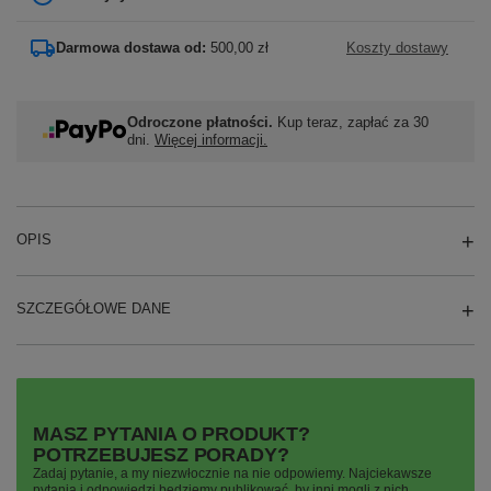
Darmowa dostawa od:
500,00 zł
Koszty dostawy
Odroczone płatności.
Kup teraz, zapłać za 30
dni.
Więcej informacji.
OPIS
SZCZEGÓŁOWE DANE
MASZ PYTANIA O PRODUKT?
POTRZEBUJESZ PORADY?
Zadaj pytanie, a my niezwłocznie na nie odpowiemy. Najciekawsze
pytania i odpowiedzi będziemy publikować, by inni mogli z nich