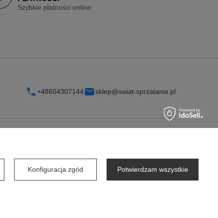
Szybkie płatności online
+48604307144
sklep@swiat-sprzatania.pl
INFORMACJE
O firmie
Konfiguracja zgód
Potwierdzam wszystkie
Współpraca dla firm
Współpraca dla dostawców
Wynajem Dozowników od 1zł