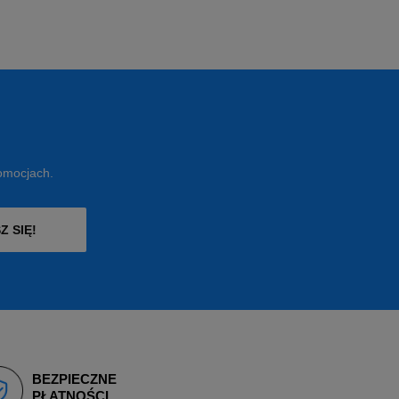
romocjach.
Z SIĘ!
BEZPIECZNE
PŁATNOŚCI