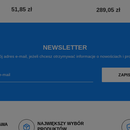
51,85 zł
289,05 zł
NEWSLETTER
j adres e-mail, jeżeli chcesz otrzymywać informacje o nowościach i p
e-mail
ZAPIS
NAJWIĘKSZY WYBÓR
AWA
PRODUKTÓW