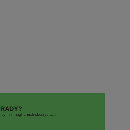
ORADY?
by inni mogli z nich skorzystać..