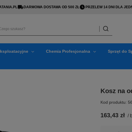
TANIA.PL
DARMOWA DOSTAWA OD 500 ZŁ
PRZELEW 14 DNI DLA J
Eksploatacyjne
Chemia Profesjonalna
Sprzęt do S
Kosz na o
Kod produktu: 5
163,43 zł
/
b