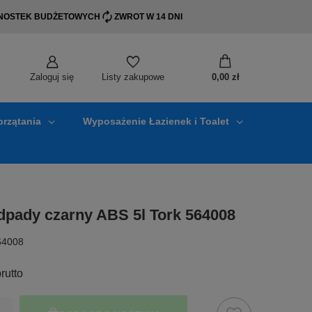
EDNOSTEK BUDŻETOWYCH
ZWROT W 14 DNI
Zaloguj się
0,00 zł
Listy zakupowe
przątania
Wyposażenie Łazienek i Toalet
dpady czarny ABS 5l Tork 564008
64008
rutto