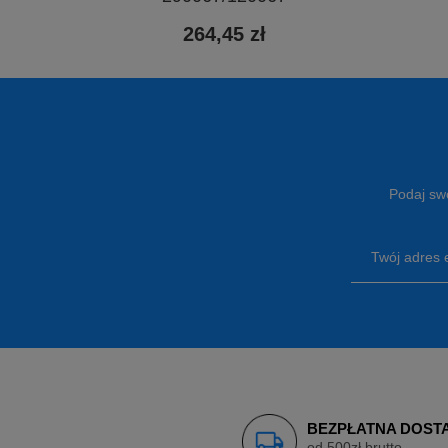
264,45 zł
Podaj swó
Twój adres 
BEZPŁATNA DOST
od 500zł brutto