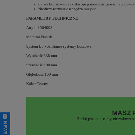
Łatwa konserwacja ikilka opcji montażu zapewniają czyst
Nieduży rozmiar oszczędza miejsce
PARAMETRY TECHNICZNE
Artykuł 564008
Materiał Plastik
System B3 - Sanitarne systemy koszowe
Wysokość 338 mm
Szerokość 190 mm
Głębokość 160 mm
Kolor Czarny
MASZ 
Zadaj pytanie, a my niezwłocznie