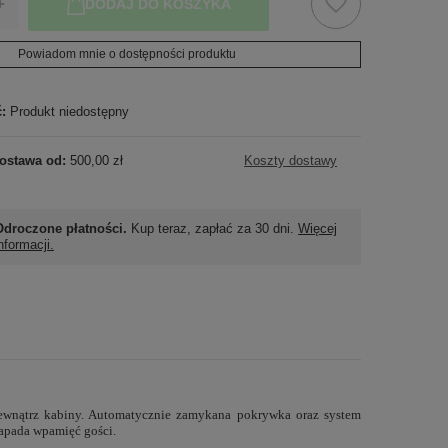
+
DODAJ DO KOSZYKA
Powiadom mnie o dostępności produktu
ć:
Produkt niedostępny
ostawa od:
500,00 zł
Koszty dostawy
Odroczone płatności.
Kup teraz, zapłać za 30 dni.
Więcej
nformacji.
wewnątrz kabiny. Automatycznie zamykana pokrywka oraz system
apada wpamięć gości.