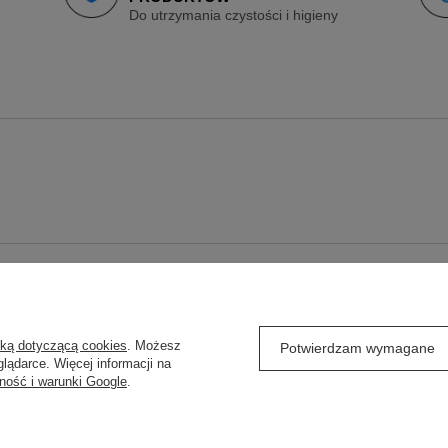
Do utrzymania czystości i higieny
O
REGULAMINY
yką dotyczącą cookies
. Możesz
j się
Wysyłka
Potwierdzam wymagane
lądarce. Więcej informacji na
ówienia
Sposoby płatności
ność i warunki Google
.
Regulamin
Polityka prywatności