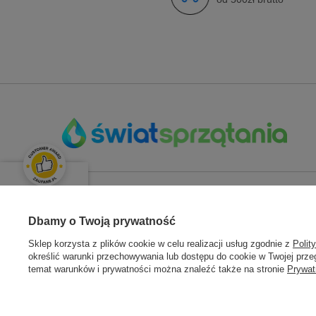
OPINIE KLIENTÓW
ZAMÓWIENIA
KONT
Świetnie
Dbamy o Twoją prywatność
Średnia ocena klientów:
4.9
/
5
Sklep korzysta z plików cookie w celu realizacji usług zgodnie z
Polit
Status zamówienia
Zarejestru
określić warunki przechowywania lub dostępu do cookie w Twojej przeg
Śledzenie przesyłki
Moje zam
temat warunków i prywatności można znaleźć także na stronie
Prywat
Łącznie opinii:
133 opinii
Chcę zareklamować towar
Koszyk
ZOBACZ OPINIE
Chcę zwrócić towar
Ulubione