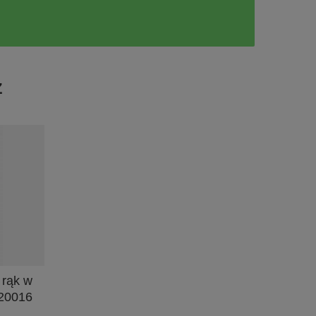
Ż
 rąk w
120016