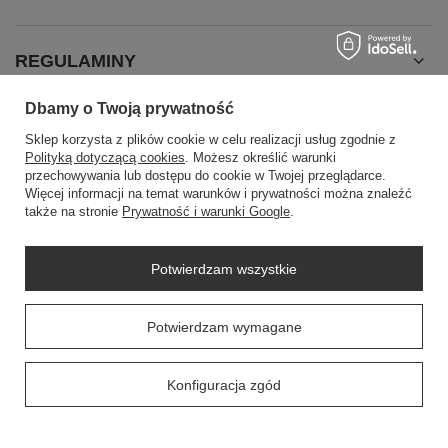
REGULAMINY
Dbamy o Twoją prywatność
INFORMACJE
Sklep korzysta z plików cookie w celu realizacji usług zgodnie z
Polityką dotyczącą cookies
. Możesz określić warunki
przechowywania lub dostępu do cookie w Twojej przeglądarce.
Więcej informacji na temat warunków i prywatności można znaleźć
także na stronie
Prywatność i warunki Google
.
Potwierdzam wszystkie
SZYBKI KONTAKT
Potwierdzam wymagane
+48604307144
sklep@swiat-sprzatania.pl
Konfiguracja zgód
+48604307144
sklep@swiat-sprzatania.pl
53-020
Wrocław