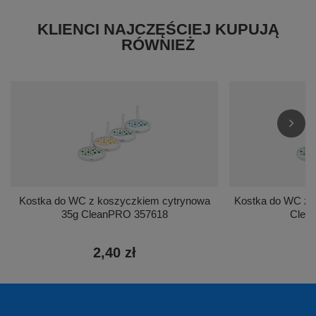
KLIENCI NAJCZĘŚCIEJ KUPUJĄ
RÓWNIEŻ
Kostka do WC z koszyczkiem cytrynowa
Kostka do WC z 
35g CleanPRO 357618
Clea
2,40 zł