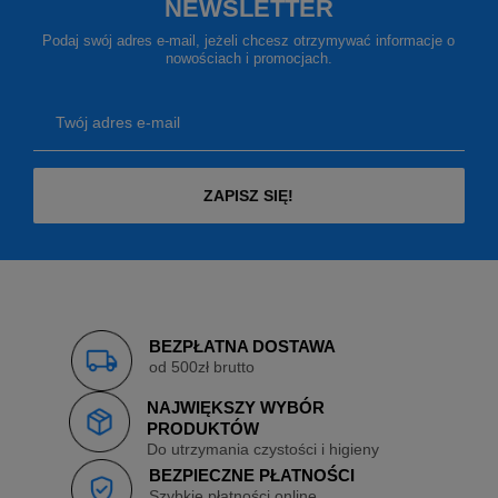
NEWSLETTER
Podaj swój adres e-mail, jeżeli chcesz otrzymywać informacje o
nowościach i promocjach.
Twój adres e-mail
ZAPISZ SIĘ!
BEZPŁATNA DOSTAWA
od 500zł brutto
NAJWIĘKSZY WYBÓR
PRODUKTÓW
Do utrzymania czystości i higieny
BEZPIECZNE PŁATNOŚCI
Szybkie płatności online