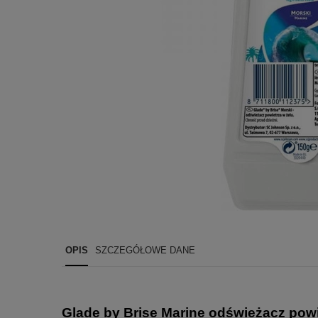
OPIS
SZCZEGÓŁOWE DANE
Glade by Brise Marine
o
d
świeżacz powi