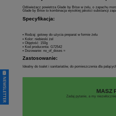
Odświeżacz powietrza Glade by Brise w żelu, o zapachu mo
Glade by Brise to kombinacja wysokiej jakości substancji z
Specyfikacja:
• Rodzaj:
gotowy do użycia preparat w formie żelu
• Kolor:
niebieski
żel
• Objętość:
150g
• Kod producenta:
G72542
• Dozowanie:
no_of_doses ≈
Zastosowanie:
Idealny do toalet i sanitariatów, do pomieszczenia dla paląc
MASZ 
Zadaj pytanie, a my niezwłocznie