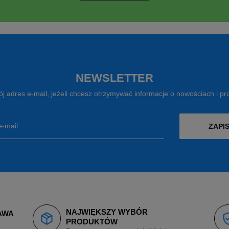
NEWSLETTER
j adres e-mail, jeżeli chcesz otrzymywać informacje o nowościach i p
e-mail
ZAPIS
NAJWIĘKSZY WYBÓR
AWA
PRODUKTÓW