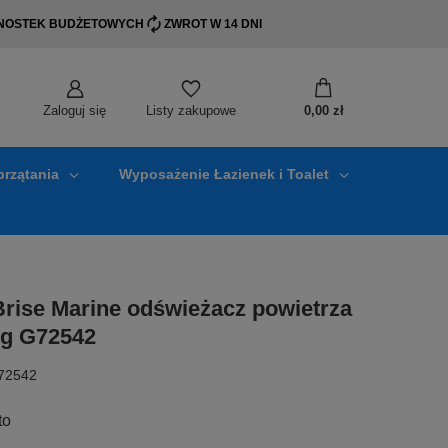
EDNOSTEK BUDŻETOWYCH
ZWROT W 14 DNI
Zaloguj się
0,00 zł
Listy zakupowe
przątania
Wyposażenie Łazienek i Toalet
Brise Marine odświeżacz powietrza
0g G72542
G72542
to