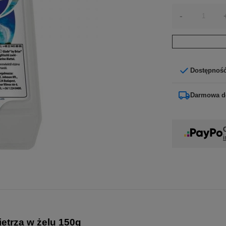
-
Dostępnoś
Darmowa d
i
etrza w że
lu 150g