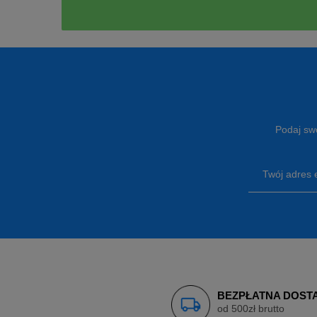
Podaj swó
Twój adres 
BEZPŁATNA DOST
od 500zł brutto