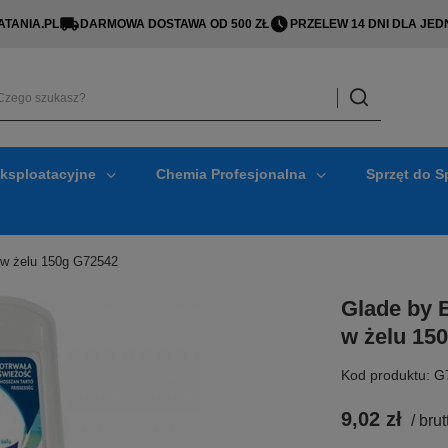
TANIA.PL
DARMOWA DOSTAWA OD 500 ZŁ
PRZELEW 14 DNI DLA J
Eksploatacyjne
Chemia Profesjonalna
Sprzęt do S
 w żelu 150g G72542
Glade by 
w żelu 15
Kod produktu: 
9,02 zł
/
brut