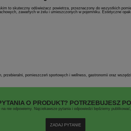
rskim
to
skuteczny odświeżacz powietrza, przeznaczony do wszystkich pomie
apachowych, zawartych w żelu i umieszczonych
w
pojemniku. Estetyczne opak
ych, przebieralni, pomieszczeń sportowych i wellness, gastronomii oraz wszęd
PYTANIA O PRODUKT? POTRZEBUJESZ P
 na nie odpowiemy. Najciekawsze pytania i odpowiedzi będziemy publikować, 
ZADAJ PYTANIE