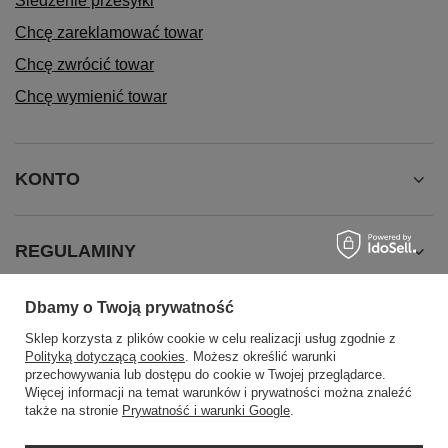
Śledzenie przesyłki
Chcę zareklamować towar
Chcę zwrócić towar
Chcę wymienić towar
KONTO
REGULAMINY
Dbamy o Twoją prywatność
INFORMACJE
Sklep korzysta z plików cookie w celu realizacji usług zgodnie z
Polityką dotyczącą cookies
. Możesz określić warunki
przechowywania lub dostępu do cookie w Twojej przeglądarce.
Więcej informacji na temat warunków i prywatności można znaleźć
także na stronie
Prywatność i warunki Google
.