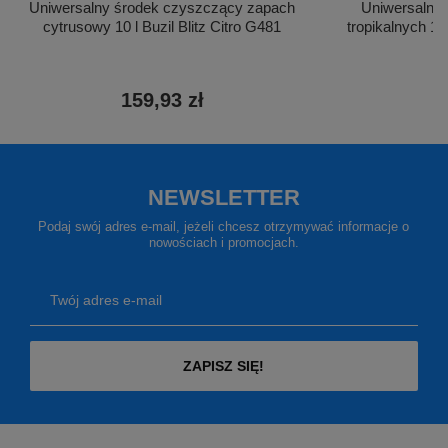
Uniwersalny środek czyszczący zapach
Uniwersalny
cytrusowy 10 l Buzil Blitz Citro G481
tropikalnych 1L
159,93 zł
2
NEWSLETTER
Podaj swój adres e-mail, jeżeli chcesz otrzymywać informacje o
nowościach i promocjach.
Twój adres e-mail
ZAPISZ SIĘ!