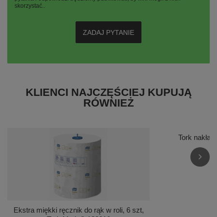
skorzystać..
ZADAJ PYTANIE
KLIENCI NAJCZĘŚCIEJ KUPUJĄ
RÓWNIEŻ
Tork nakład
5
Ekstra miękki ręcznik do rąk w roli, 6 szt,