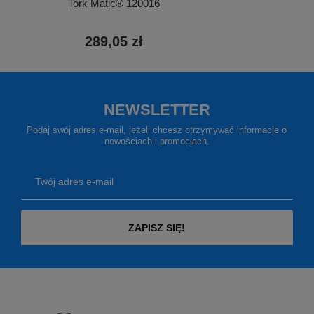
Tork Matic® 120016
289,05 zł
NEWSLETTER
Podaj swój adres e-mail, jeżeli chcesz otrzymywać informacje o
nowościach i promocjach.
Twój adres e-mail
ZAPISZ SIĘ!