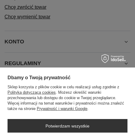
Chcę zwrócić towar
Chcę wymienić towar
KONTO
REGULAMINY
Dbamy o Twoją prywatność
INFORMACJE
Sklep korzysta z plików cookie w celu realizacji usług zgodnie z
Polityką dotyczącą cookies
. Możesz określić warunki
przechowywania lub dostępu do cookie w Twojej przeglądarce.
Więcej informacji na temat warunków i prywatności można znaleźć
także na stronie
Prywatność i warunki Google
.
Potwierdzam wszystkie