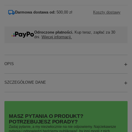
Darmowa dostawa od:
500,00 zł
Koszty dostawy
Odroczone płatności.
Kup teraz, zapłać za 30
dni.
Więcej informacji.
OPIS
SZCZEGÓŁOWE DANE
MASZ PYTANIA O PRODUKT?
POTRZEBUJESZ PORADY?
Zadaj pytanie, a my niezwłocznie na nie odpowiemy. Najciekawsze
pytania i odpowiedzi będziemy publikować, by inni mogli z nich