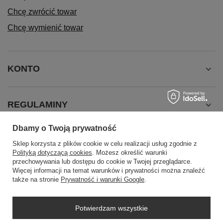
Chcę zwrócić towar
Chcę wymienić towar
KONTO
REGULAMINY
Dbamy o Twoją prywatność
INFORMACJE
Sklep korzysta z plików cookie w celu realizacji usług zgodnie z
Polityką dotyczącą cookies
. Możesz określić warunki
przechowywania lub dostępu do cookie w Twojej przeglądarce.
Więcej informacji na temat warunków i prywatności można znaleźć
także na stronie
Prywatność i warunki Google
.
Potwierdzam wszystkie