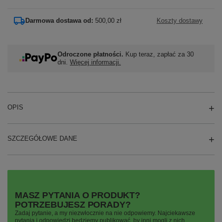
Darmowa dostawa od:
500,00 zł
Koszty dostawy
Odroczone płatności.
Kup teraz, zapłać za 30
dni.
Więcej informacji.
OPIS
SZCZEGÓŁOWE DANE
MASZ PYTANIA O PRODUKT?
POTRZEBUJESZ PORADY?
Zadaj pytanie, a my niezwłocznie na nie odpowiemy. Najciekawsze
pytania i odpowiedzi będziemy publikować, by inni mogli z nich