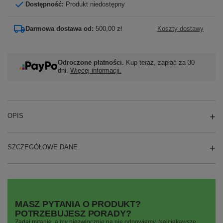
Dostępność:
Produkt niedostępny
Darmowa dostawa od:
500,00 zł
Koszty dostawy
Odroczone płatności.
Kup teraz, zapłać za 30
dni.
Więcej informacji.
OPIS
SZCZEGÓŁOWE DANE
MASZ PYTANIA O PRODUKT?
POTRZEBUJESZ PORADY?
Zadaj pytanie, a my niezwłocznie na nie odpowiemy. Najciekawsze