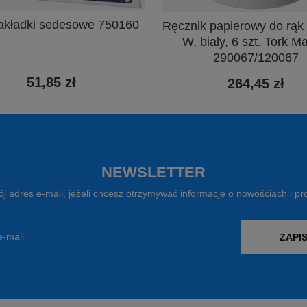
akładki sedesowe 750160
Ręcznik papierowy do rąk w
W, biały, 6 szt. Tork M
290067/120067
51,85 zł
264,45 zł
NEWSLETTER
j adres e-mail, jeżeli chcesz otrzymywać informacje o nowościach i p
e-mail
ZAPIS