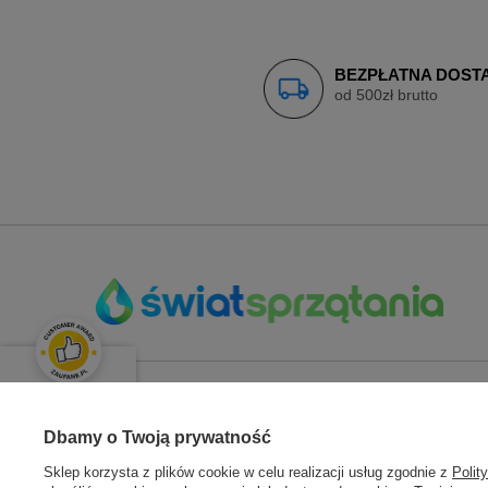
BEZPŁATNA DOST
od 500zł brutto
OPINIE KLIENTÓW
ZAMÓWIENIA
KONT
Świetnie
Dbamy o Twoją prywatność
Średnia ocena klientów:
4.9
/
5
Sklep korzysta z plików cookie w celu realizacji usług zgodnie z
Polit
Status zamówienia
Zarejestru