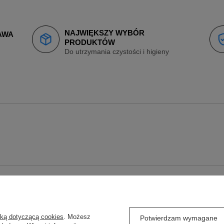
NAJWIĘKSZY WYBÓR
AWA
PRODUKTÓW
Do utrzymania czystości i higieny
O
REGULAMINY
yką dotyczącą cookies
. Możesz
j się
Wysyłka
Potwierdzam wymagane