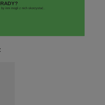
ORADY?
by inni mogli z nich skorzystać..
Ż