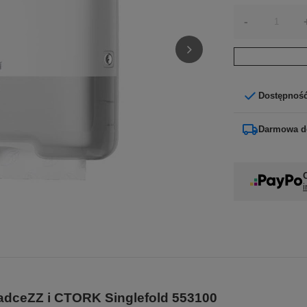
-
Dostępnoś
Darmowa d
i
ładceZZ i CTORK Singlefold 553100