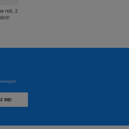
 roli, 2
atic®
romocjach.
Z SIĘ!