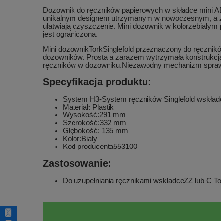
Dozownik do ręczników papierowych w składce mini 
unikalnym designem utrzymanym w nowoczesnym, a zar
ułatwiają czyszczenie. Mini dozownik w kolorzebiałym 
jest ograniczona.
Mini dozownikTorkSinglefold przeznaczony do ręcznikó
dozowników. Prosta a zarazem wytrzymała konstrukcja 
ręczników w dozowniku.Niezawodny mechanizm sprawia
Specyfikacja produktu:
System H3-System ręczników Singlefold wskład
Materiał: Plastik
Wysokość:291 mm
Szerokość:332 mm
Głębokość: 135 mm
Kolor:Biały
Kod producenta553100
Zastosowanie:
Do uzupełniania ręcznikami wskładceZZ lub C Tor