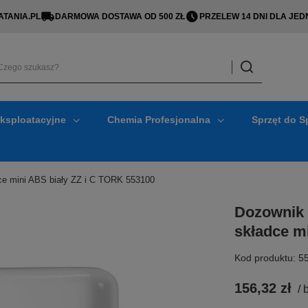
TANIA.PL
DARMOWA DOSTAWA OD 500 ZŁ
PRZELEW 14 DNI DLA J
Eksploatacyjne
Chemia Profesjonalna
Sprzęt do S
ce mini ABS biały ZZ i C TORK 553100
Dozownik 
składce m
Kod produktu: 5
156,32 zł
/
b