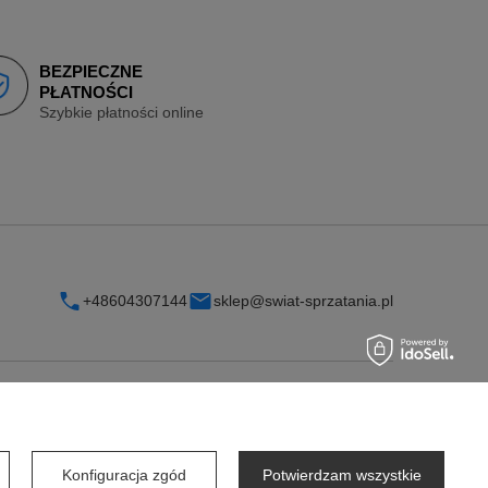
BEZPIECZNE
PŁATNOŚCI
Szybkie płatności online
+48604307144
sklep@swiat-sprzatania.pl
INFORMACJE
O firmie
Konfiguracja zgód
Potwierdzam wszystkie