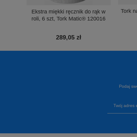
Tork n
Ekstra miękki ręcznik do rąk w
roli, 6 szt, Tork Matic® 120016
289,05 zł
Podaj swó
Twój adres 