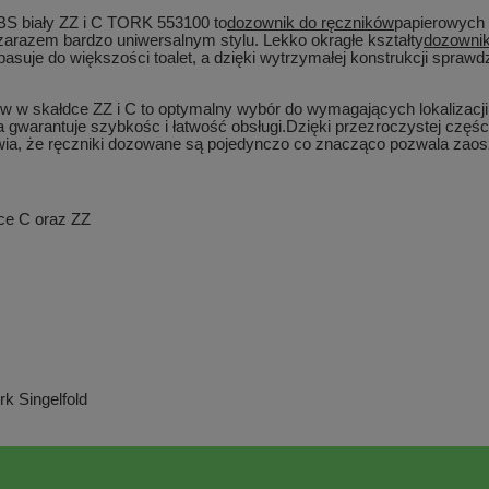
ABS biały ZZ i C TORK 553100
to
dozownik do ręczników
papierowych z
azem bardzo uniwersalnym stylu. Lekko okragłe kształty
dozowni
pasuje do większości toalet, a dzięki wytrzymałej konstrukcji spraw
w w skałdce ZZ i C to optymalny wybór do wymagających lokalizacji
gwarantuje szybkośc i łatwość obsługi.Dzięki przezroczystej części
, że ręczniki dozowane są pojedynczo co znacząco pozwala zaoszcz
ce C oraz ZZ
k Singelfold