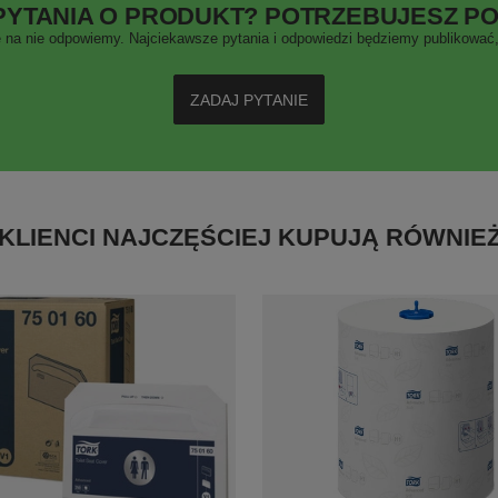
PYTANIA O PRODUKT? POTRZEBUJESZ P
 na nie odpowiemy. Najciekawsze pytania i odpowiedzi będziemy publikować, 
ZADAJ PYTANIE
KLIENCI NAJCZĘŚCIEJ KUPUJĄ RÓWNIE