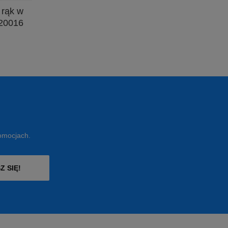
 rąk w
120016
romocjach.
Z SIĘ!