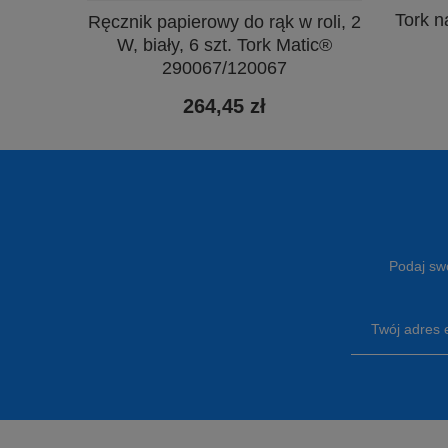
Tork n
Ręcznik papierowy do rąk w roli, 2
W, biały, 6 szt. Tork Matic®
290067/120067
264,45 zł
Podaj swó
Twój adres 