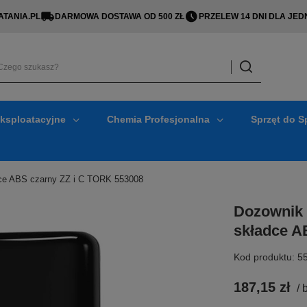
TANIA.PL
DARMOWA DOSTAWA OD 500 ZŁ
PRZELEW 14 DNI DLA J
Eksploatacyjne
Chemia Profesjonalna
Sprzęt do S
dce ABS czarny ZZ i C TORK 553008
Dozownik 
składce A
Kod produktu: 5
187,15 zł
/
b