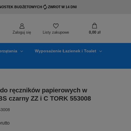
EDNOSTEK BUDŻETOWYCH
ZWROT W 14 DNI
Zaloguj się
0,00 zł
Listy zakupowe
przątania
Wyposażenie Łazienek i Toalet
do ręczników papierowych w
BS czarny ZZ i C TORK 553008
53008
rutto