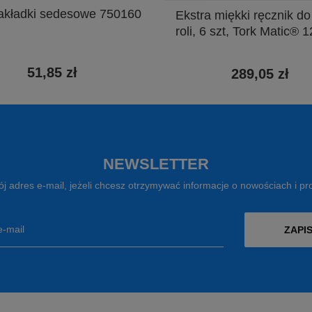
akładki sedesowe 750160
Ekstra miękki ręcznik do
roli, 6 szt, Tork Matic® 
51,85 zł
289,05 zł
NEWSLETTER
j adres e-mail, jeżeli chcesz otrzymywać informacje o nowościach i p
e-mail
ZAPIS