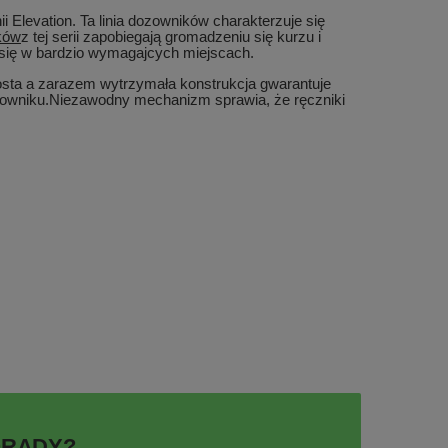
ii Elevation. Ta linia dozowników charakterzuje się
ków
z tej serii zapobiegają gromadzeniu się kurzu i
i się w bardzio wymagajcych miejscach.
osta a zarazem wytrzymała konstrukcja gwarantuje
ozowniku.Niezawodny mechanizm sprawia, że ręczniki
ORADY?