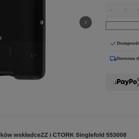
-
Dostępnoś
Darmowa d
i
ików wskładceZZ i CTORK Singlefold 553008