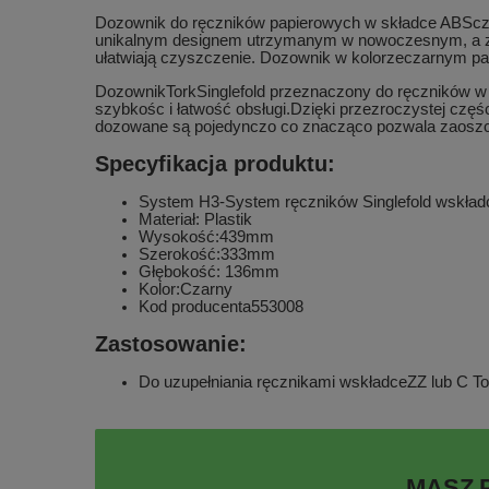
Dozownik do ręczników papierowych w składce ABSc
unikalnym designem utrzymanym w nowoczesnym, a zar
ułatwiają czyszczenie. Dozownik w kolorzeczarnym pas
DozownikTorkSinglefold przeznaczony do ręczników w 
szybkośc i łatwość obsługi.Dzięki przezroczystej czę
dozowane są pojedynczo co znacząco pozwala zaoszczę
Specyfikacja produktu:
System H3-System ręczników Singlefold wskład
Materiał: Plastik
Wysokość:439mm
Szerokość:333mm
Głębokość: 136mm
Kolor:Czarny
Kod producenta553008
Zastosowanie:
Do uzupełniania ręcznikami wskładceZZ lub C Tor
MASZ 