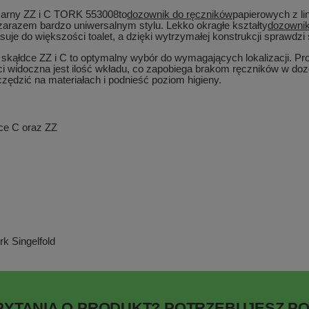
zarny ZZ i C TORK 553008
to
dozownik do ręczników
papierowych z lin
azem bardzo uniwersalnym stylu. Lekko okragłe kształty
dozowni
uje do większości toalet, a dzięki wytrzymałej konstrukcji sprawdz
skąłdce ZZ i C to optymalny wybór do wymagających lokalizacji. Pr
ści widoczna jest ilość wkładu, co zapobiega brakom ręczników w d
dzić na materiałach i podnieść poziom higieny.
ce C oraz ZZ
k Singelfold
PYTANIA O PRODUKT? POTRZEBUJESZ P