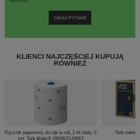
skorzystać..
ZADAJ PYTANIE
KLIENCI NAJCZĘŚCIEJ KUPUJĄ
RÓWNIEŻ
Ręcznik papierowy do rąk w roli, 2 W, biały, 6
Tork nakład
szt. Tork Matic® 290067/120067