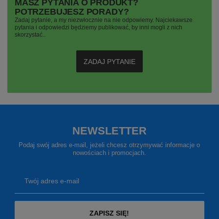
MASZ PYTANIA O PRODUKT?
POTRZEBUJESZ PORADY?
Zadaj pytanie, a my niezwłocznie na nie odpowiemy. Najciekawsze
pytania i odpowiedzi będziemy publikować, by inni mogli z nich
skorzystać..
ZADAJ PYTANIE
NEWSLETTER
Podaj swój adres e-mail, jeżeli chcesz otrzymywać informacje o
nowościach i promocjach.
Twój adres e-mail
ZAPISZ SIĘ!