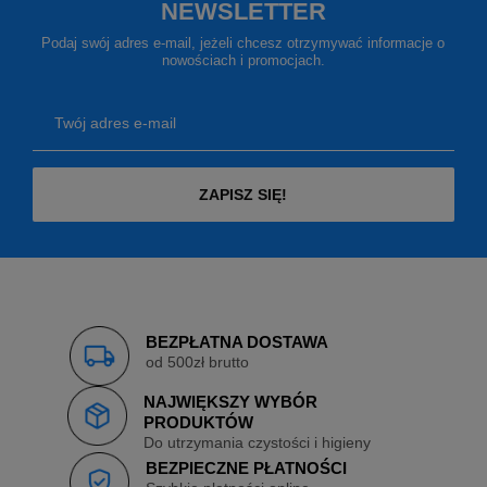
NEWSLETTER
Podaj swój adres e-mail, jeżeli chcesz otrzymywać informacje o
nowościach i promocjach.
Twój adres e-mail
ZAPISZ SIĘ!
BEZPŁATNA DOSTAWA
od 500zł brutto
NAJWIĘKSZY WYBÓR
PRODUKTÓW
Do utrzymania czystości i higieny
BEZPIECZNE PŁATNOŚCI