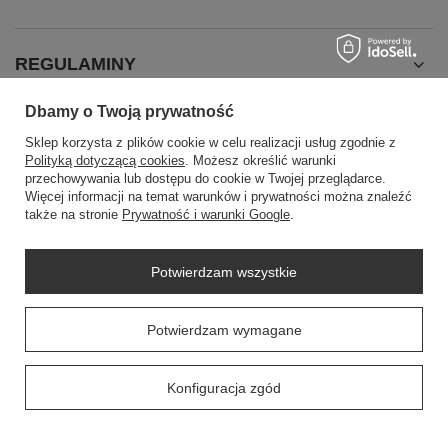
REGULAMINY
Dbamy o Twoją prywatność
INFORMACJE
Sklep korzysta z plików cookie w celu realizacji usług zgodnie z
Polityką dotyczącą cookies
. Możesz określić warunki
przechowywania lub dostępu do cookie w Twojej przeglądarce.
Więcej informacji na temat warunków i prywatności można znaleźć
także na stronie
Prywatność i warunki Google
.
Potwierdzam wszystkie
SZYBKI KONTAKT
Potwierdzam wymagane
+48604307144
sklep@swiat-sprzatania.pl
Konfiguracja zgód
+48604307144
sklep@swiat-sprzatania.pl
53-020
Wrocław