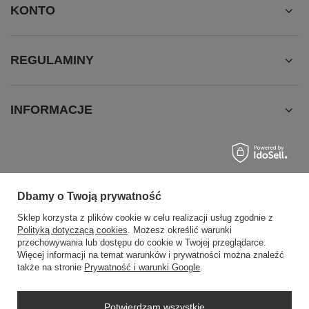
KONTO
REGULAMINY
INFORMACJE
Dbamy o Twoją prywatność
Sklep korzysta z plików cookie w celu realizacji usług zgodnie z
Polityką dotyczącą cookies
. Możesz określić warunki
SZYBKI KONTAKT
przechowywania lub dostępu do cookie w Twojej przeglądarce.
+48604307144
Więcej informacji na temat warunków i prywatności można znaleźć
sklep@swiat-sprzatania.pl
także na stronie
Prywatność i warunki Google
.
Potwierdzam wszystkie