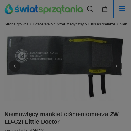
Strona główna
Pozostałe
Sprzęt Medyczny
Ciśnieniomierze
Niemow
Niemowlęcy mankiet ciśnieniomierza 2W
LD-C2I Little Doctor
Kod produktu: MAN C2I