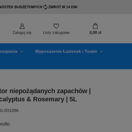
EDNOSTEK BUDŻETOWYCH
ZWROT W 14 DNI
Zaloguj się
0,00 zł
Listy zakupowe
przątania
Wyposażenie Łazienek i Toalet
ator niepożądanych zapachów |
alyptus & Rosemary | 5L
WG-031096
rutto