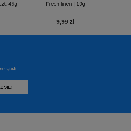
szt. 45g
Fresh linen | 19g
9,99 zł
romocjach.
Z SIĘ!