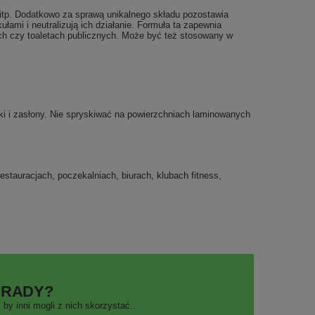
 itp. Dodatkowo za sprawą unikalnego składu pozostawia
łami i neutralizują ich działanie. Formuła ta zapewnia
ach czy toaletach publicznych. Może być też stosowany w
ki i zasłony. Nie spryskiwać na powierzchniach laminowanych
stauracjach, poczekalniach, biurach, klubach fitness,
ORADY?
by inni mogli z nich skorzystać..