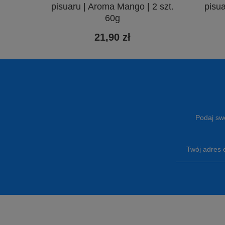
pisuaru | Aroma Mango | 2 szt.
pisu
60g
21,90 zł
Podaj swó
Twój adres 