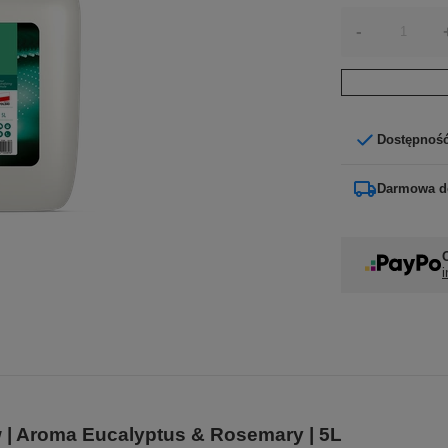
-
Dostępnoś
Darmowa d
i
 | Aroma Eucalyptus & Rosemary | 5L