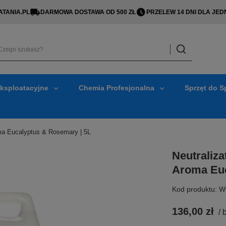
TANIA.PL
DARMOWA DOSTAWA OD 500 ZŁ
PRZELEW 14 DNI DLA J
Eksploatacyjne
Chemia Profesjonalna
Sprzęt do S
ma Eucalyptus & Rosemary | 5L
Neutraliz
Aroma Euc
Kod produktu: 
136,00 zł
/
b