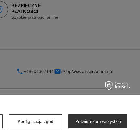
BEZPIECZNE
PŁATNOŚCI
Szybkie płatności online
+48604307144
sklep@swiat-sprzatania.pl
INFORMACJE
O firmie
Konfiguracja zgód
Potwierdzam wszystkie
Współpraca dla firm
Współpraca dla dostawców