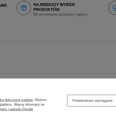
NAJWIĘKSZY WYBÓR
AWA
PRODUKTÓW
Do utrzymania czystości i higieny
O
REGULAMINY
yką dotyczącą cookies
. Możesz
j się
Wysyłka
Potwierdzam wymagane
lądarce. Więcej informacji na
ówienia
Sposoby płatności
ność i warunki Google
.
Regulamin