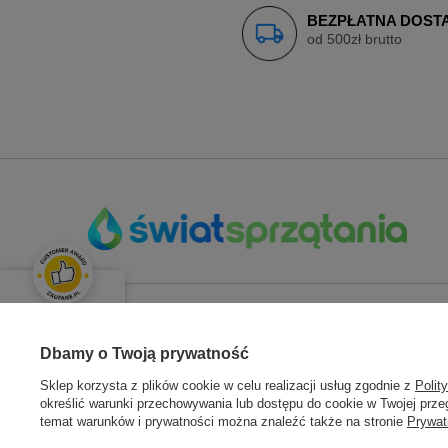
BEZPŁATNA DOST
od 500zł brutto
OPINIE KLIENTÓW
ZAMÓWIENIA
KONT
Świetnie
Dbamy o Twoją prywatność
Średnia ocena klientów:
4.9
/
5
Sklep korzysta z plików cookie w celu realizacji usług zgodnie z
Polit
Status zamówienia
Zarejestru
określić warunki przechowywania lub dostępu do cookie w Twojej przeg
Śledzenie przesyłki
Moje zam
temat warunków i prywatności można znaleźć także na stronie
Prywat
Łącznie opinii:
133 opinii
Chcę zareklamować towar
Koszyk