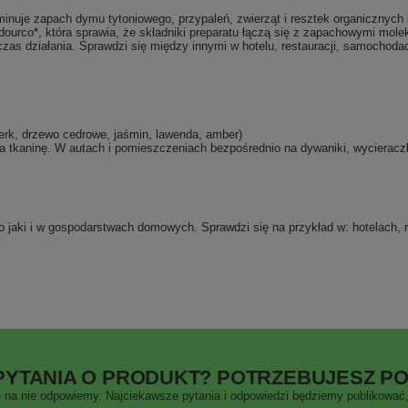
iminuje zapach dymu tytoniowego, przypaleń, zwierząt i resztek organicznych
ourco*, która sprawia, że składniki preparatu łączą się z zapachowymi moleku
zas działania. Sprawdzi się między innymi w hotelu, restauracji, samochod
erk, drzewo cedrowe, jaśmin, lawenda, amber)
na tkaninę. W autach i pomieszczeniach bezpośrednio na dywaniki, wycieracz
 jaki i w gospodarstwach domowych. Sprawdzi się na przykład w: hotelach, re
PYTANIA O PRODUKT? POTRZEBUJESZ P
 na nie odpowiemy. Najciekawsze pytania i odpowiedzi będziemy publikować, 