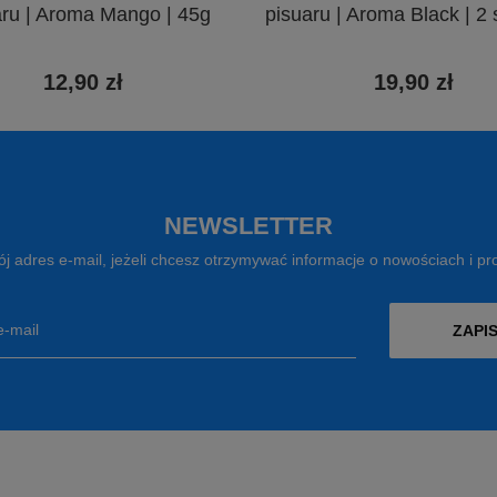
aru | Aroma Mango | 45g
pisuaru | Aroma Black | 2 
12,90 zł
19,90 zł
NEWSLETTER
j adres e-mail, jeżeli chcesz otrzymywać informacje o nowościach i p
e-mail
ZAPIS