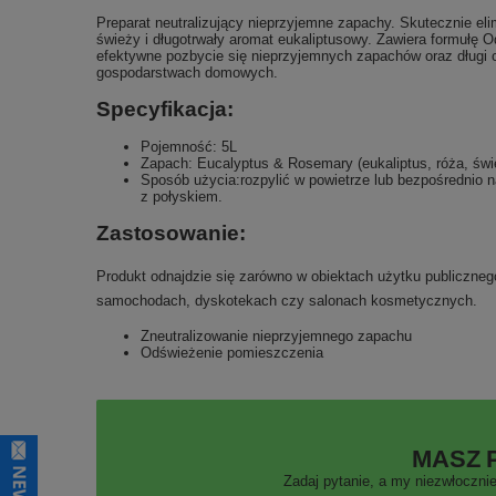
Preparat neutralizujący nieprzyjemne zapachy. Skutecznie el
świeży i długotrwały aromat eukaliptusowy. Zawiera formułę Od
efektywne pozbycie się nieprzyjemnych zapachów oraz długi c
gospodarstwach domowych.
Specyfikacja:
Pojemność: 5L
Zapach: Eucalyptus & Rosemary (eukaliptus, róża, świ
Sposób użycia:
r
ozpylić w powietrze lub bezpośrednio 
z połyskiem.
Zastosowanie:
Produkt odnajdzie się zarówno w obiektach użytku publicznego
samochodach, dyskotekach czy salonach kosmetycznych.
Zneutralizowanie nieprzyjemnego zapachu
Odświeżenie pomieszczenia
MASZ 
Zadaj pytanie, a my niezwłocznie