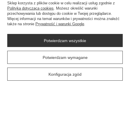
Sklep korzysta z plików cookie w celu realizacji usług zgodnie z
INFORMACJE
Polityką dotyczącą cookies
. Możesz określić warunki
przechowywania lub dostępu do cookie w Twojej przeglądarce.
Więcej informacji na temat warunków i prywatności można znaleźć
także na stronie
Prywatność i warunki Google
.
Potwierdzam wszystkie
SZYBKI KONTAKT
Potwierdzam wymagane
+48604307144
sklep@swiat-sprzatania.pl
Konfiguracja zgód
+48604307144
sklep@swiat-sprzatania.pl
53-020
Wrocław
W sklepie prezentujemy ceny brutto (z VAT).