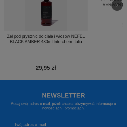
VERVAIN 5000
1
Żel pod prysznic do ciała i włosów NEFEL
BLACK AMBER 480ml Interchem Italia
29,95 zł
NEWSLETTER
Podaj swój adres e-mail, jeżeli chcesz otrzymywać informacje o
nowościach i promocjach.
Twój adres e-mail