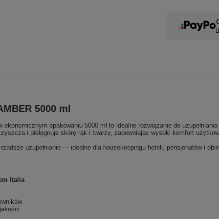
i
 AMBER 5000 ml
 ekonomicznym opakowaniu 5000 ml to idealne rozwiązanie do uzupełniania
zyszcza i pielęgnuje skórę rąk i twarzy, zapewniając wysoki komfort użytko
 rzadsze uzupełnianie — idealne dla housekeepingu hoteli, pensjonatów i ob
m Italia
owników
jakości