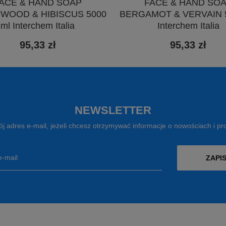
ACE & HAND SOAP
FACE & HAND SO
WOOD & HIBISCUS 5000
BERGAMOT & VERVAIN 5
ml Interchem Italia
Interchem Italia
95,33 zł
95,33 zł
NEWSLETTER
j adres e-mail, jeżeli chcesz otrzymywać informacje o nowościach i p
e-mail
ZAPIS