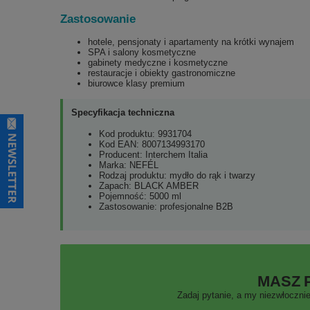
Zastosowanie
hotele, pensjonaty i apartamenty na krótki wynajem
SPA i salony kosmetyczne
gabinety medyczne i kosmetyczne
restauracje i obiekty gastronomiczne
biurowce klasy premium
Specyfikacja techniczna
Kod produktu: 9931704
Kod EAN: 8007134993170
Producent: Interchem Italia
Marka: NEFÉL
Rodzaj produktu: mydło do rąk i twarzy
Zapach: BLACK AMBER
Pojemność: 5000 ml
Zastosowanie: profesjonalne B2B
MASZ 
Zadaj pytanie, a my niezwłocznie