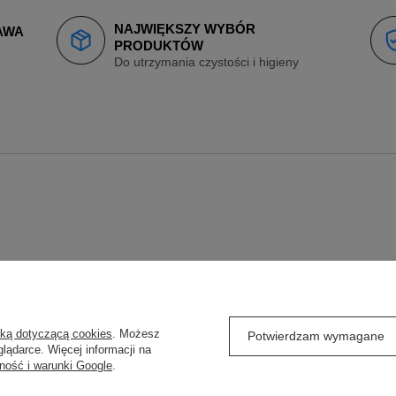
NAJWIĘKSZY WYBÓR
AWA
PRODUKTÓW
Do utrzymania czystości i higieny
O
REGULAMINY
yką dotyczącą cookies
. Możesz
Potwierdzam wymagane
lądarce. Więcej informacji na
j się
Wysyłka
ność i warunki Google
.
ówienia
Sposoby płatności