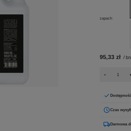
zapach
95,33 zł
/
br
-
Dostępnoś
Czas wysył
Darmowa d