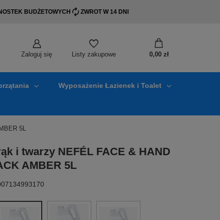
EDNOSTEK BUDŻETOWYCH
ZWROT W 14 DNI
Zaloguj się
0,00 zł
Listy zakupowe
przątania
Wyposażenie Łazienek i Toalet
AMBER 5L
rąk i twarzy NEFÉL FACE & HAND
ACK AMBER 5L
8007134993170