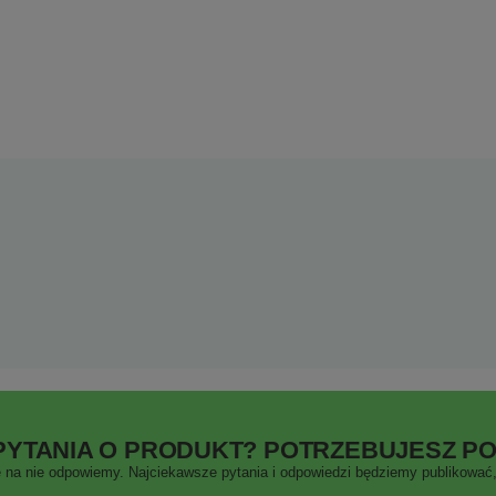
PYTANIA O PRODUKT? POTRZEBUJESZ P
 na nie odpowiemy. Najciekawsze pytania i odpowiedzi będziemy publikować, 