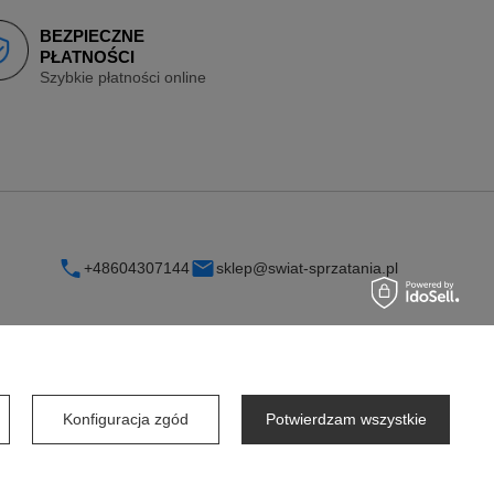
BEZPIECZNE
PŁATNOŚCI
Szybkie płatności online
+48604307144
sklep@swiat-sprzatania.pl
INFORMACJE
Konfiguracja zgód
Potwierdzam wszystkie
O firmie
Współpraca dla firm