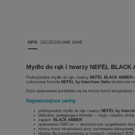
OPIS
SZCZEGÓŁOWE DANE
Mydło do rąk i twarzy NEFÉL BLACK
Profesjonalne mydło do rąk i twarzy
NEFÉL BLACK AMBER
w
Luksusowa formuła
NEFÉL by Interchem Italia
skutecznie oc
Duże opakowanie przekłada się na niższy koszt eksploatacji i
Najważniejsze cechy
profesjonalne mydło do rąk i twarzy
NEFÉL by Interche
delikatna, pielęgnująca formuła — myje i nawilża skórę
zapach:
BLACK AMBER
opakowanie 5000 ml — ekonomiczne uzupełnianie doz
niższy koszt eksploatacji przy zachowaniu luksusowej 
idealne dla housekeepingu w hotelach i obiektach B2B