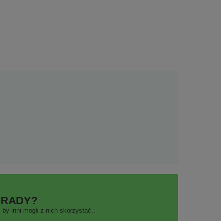
ORADY?
by inni mogli z nich skorzystać..