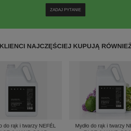
ZADAJ PYTANIE
KLIENCI NAJCZĘŚCIEJ KUPUJĄ RÓWNIE
o do rąk i twarzy NEFÉL
Mydło do rąk i twarzy 