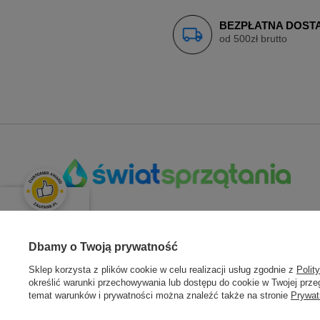
BEZPŁATNA DOST
od 500zł brutto
OPINIE KLIENTÓW
Świetnie
Dbamy o Twoją prywatność
ZAMÓWIENIA
KONT
Średnia ocena klientów:
4.9
/
5
Sklep korzysta z plików cookie w celu realizacji usług zgodnie z
Polit
określić warunki przechowywania lub dostępu do cookie w Twojej przeg
Status zamówienia
Zarejestru
temat warunków i prywatności można znaleźć także na stronie
Prywat
Łącznie opinii:
133 opinii
Śledzenie przesyłki
Moje zam