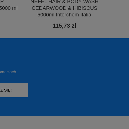
AP
NEFEL HAIR & BODY WASH
000 ml
CEDARWOOD & HIBISCUS
5000ml Interchem Italia
115,73 zł
romocjach.
Z SIĘ!