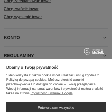
Chcę zareklamować towar
Chcę zwrócić towar
Chcę wymienić towar
KONTO
REGULAMINY
Dbamy o Twoją prywatność
INFORMACJE
Sklep korzysta z plików cookie w celu realizacji usług zgodnie z
Polityką dotyczącą cookies
. Możesz określić warunki
przechowywania lub dostępu do cookie w Twojej przeglądarce.
Więcej informacji na temat warunków i prywatności można znaleźć
także na stronie
Prywatność i warunki Google
.
Potwierdzam wszystkie