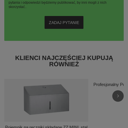
pytania i odpowiedzi będziemy publikować, by inni mogli z nich
skorzystać..
ZADAJ PYTANIE
KLIENCI NAJCZĘŚCIEJ KUPUJĄ
RÓWNIEŻ
Profesjonalny Pod
|
9
Pojemnik na ręczniki składane ZZ MINI, stal