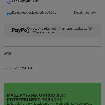
Czas wysyłki:
4 dni
Darmowa dostawa od:
500,00 zł
Koszty dostawy
Odroczone płatności.
Kup teraz, zapłać za 30
dni.
Więcej informacji.
OPIS
SZCZEGÓŁOWE DANE
MASZ PYTANIA O PRODUKT?
POTRZEBUJESZ PORADY?
Zadaj pytanie, a my niezwłocznie na nie odpowiemy. Najciekawsze