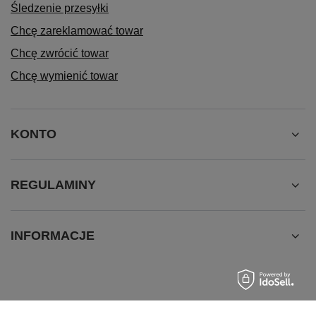
Śledzenie przesyłki
Chcę zareklamować towar
Chcę zwrócić towar
Chcę wymienić towar
KONTO
REGULAMINY
INFORMACJE