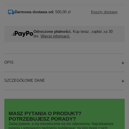
Darmowa dostawa od:
500,00 zł
Koszty dostawy
Odroczone płatności.
Kup teraz, zapłać za 30
dni.
Więcej informacji.
OPIS
SZCZEGÓŁOWE DANE
MASZ PYTANIA O PRODUKT?
POTRZEBUJESZ PORADY?
Zadaj pytanie, a my niezwłocznie na nie odpowiemy. Najciekawsze
pytania i odpowiedzi będziemy publikować, by inni mogli z nich