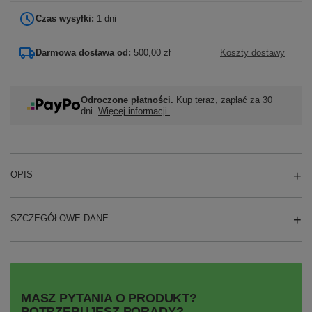
Czas wysyłki:
1 dni
Darmowa dostawa od:
500,00 zł
Koszty dostawy
Odroczone płatności.
Kup teraz, zapłać za 30
dni.
Więcej informacji.
OPIS
SZCZEGÓŁOWE DANE
MASZ PYTANIA O PRODUKT?
POTRZEBUJESZ PORADY?