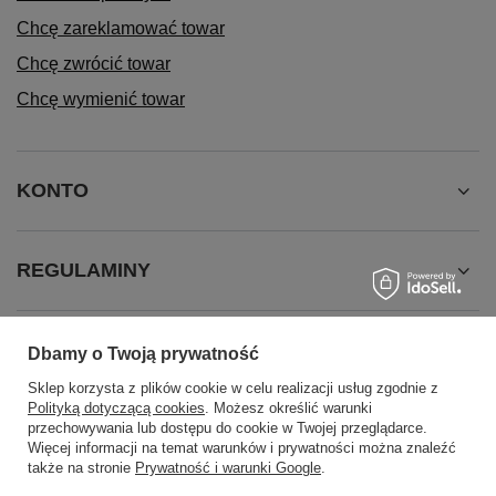
Chcę zareklamować towar
Chcę zwrócić towar
Chcę wymienić towar
KONTO
REGULAMINY
INFORMACJE
Dbamy o Twoją prywatność
Sklep korzysta z plików cookie w celu realizacji usług zgodnie z
Polityką dotyczącą cookies
. Możesz określić warunki
przechowywania lub dostępu do cookie w Twojej przeglądarce.
Więcej informacji na temat warunków i prywatności można znaleźć
także na stronie
Prywatność i warunki Google
.