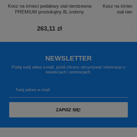
Kosz na śmieci pedałowy stal nierdzewna
Kosz na śmieci
PREMIUM prostokątny 8L srebrny
stal nier
263,11 zł
1
NEWSLETTER
Podaj swój adres e-mail, jeżeli chcesz otrzymywać informacje o
nowościach i promocjach.
Twój adres e-mail
ZAPISZ SIĘ!