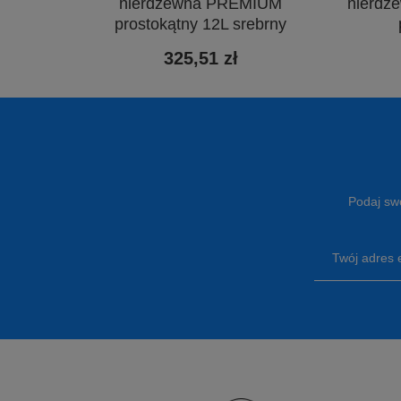
nierdzewna PREMIUM
nierdz
prostokątny 12L srebrny
325,51 zł
Podaj swó
Twój adres 