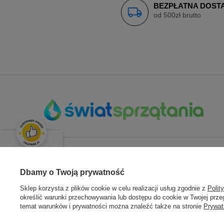
BEZPŁATNA DOST
od 500zł brutto
OPINIE KLIENTÓW
ZAMÓWIENIA
KONT
Świetnie
Dbamy o Twoją prywatność
Średnia ocena klientów:
4.9
/
5
Sklep korzysta z plików cookie w celu realizacji usług zgodnie z
Polit
Status zamówienia
Zarejestru
określić warunki przechowywania lub dostępu do cookie w Twojej przeg
Śledzenie przesyłki
Moje zam
temat warunków i prywatności można znaleźć także na stronie
Prywat
Łącznie opinii:
133 opinii
Chcę zareklamować towar
Koszyk