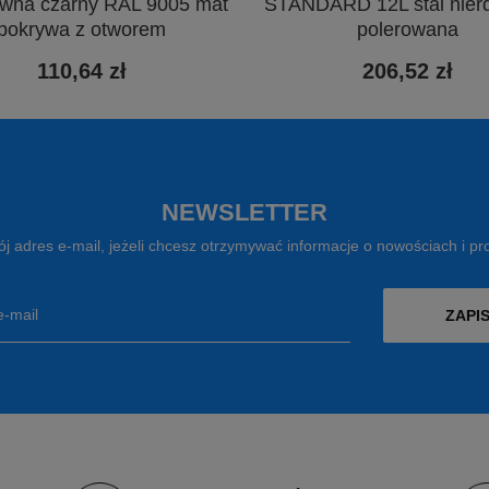
ewna czarny RAL 9005 mat
STANDARD 12L stal nie
pokrywa z otworem
polerowana
110,64 zł
206,52 zł
NEWSLETTER
j adres e-mail, jeżeli chcesz otrzymywać informacje o nowościach i p
e-mail
ZAPIS