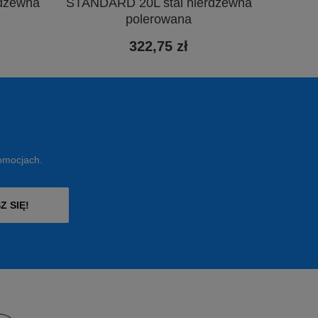
rdzewna
STANDARD 20L stal nierdzewna
polerowana
322,75 zł
romocjach.
Z SIĘ!