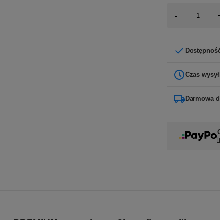
-
Dostępnoś
Czas wysył
Darmowa d
i