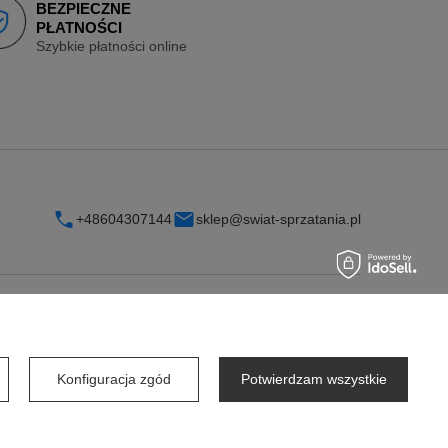
BEZPIECZNE
PŁATNOŚCI
Szybkie płatności online
+48604307144
sklep@swiat-sprzatania.pl
INFORMACJE
O firmie
Konfiguracja zgód
Potwierdzam wszystkie
Współpraca dla firm
Współpraca dla dostawców