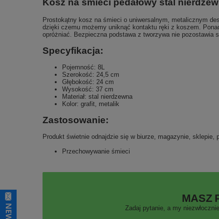
Kosz na śmieci pedałowy stal nierdzew
Prostokątny kosz na śmieci o uniwersalnym, metalicznym desi
dzięki czemu możemy uniknąć kontaktu ręki z koszem. Ponadt
opróżniać. Bezpieczna podstawa z tworzywa nie pozostawia s
Specyfikacja:
Pojemność: 8L
Szerokość: 24,5 cm
Głębokość: 24 cm
Wysokość: 37 cm
Materiał: stal nierdzewna
Kolor: grafit, metalik
Zastosowanie:
Produkt świetnie odnajdzie się w biurze, magazynie, sklepie
Przechowywanie śmieci
MASZ 
Zadaj pytanie, a my niezwłocznie