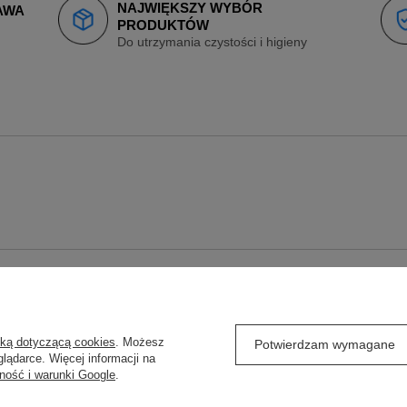
NAJWIĘKSZY WYBÓR
AWA
PRODUKTÓW
Do utrzymania czystości i higieny
O
REGULAMINY
yką dotyczącą cookies
. Możesz
j się
Wysyłka
Potwierdzam wymagane
lądarce. Więcej informacji na
ówienia
Sposoby płatności
ność i warunki Google
.
Regulamin