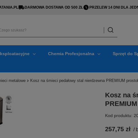
TANIA.PL
DARMOWA DOSTAWA OD 500 ZŁ
PRZELEW 14 DNI DLA J
Eksploatacyjne
Chemia Profesjonalna
Sprzęt do S
ieci metalowe
Kosz na śmieci pedałowy stal nierdzewna PREMIUM prostoką
Kosz na ś
PREMIUM p
Kod produktu: 2
257,75 zł
/
b