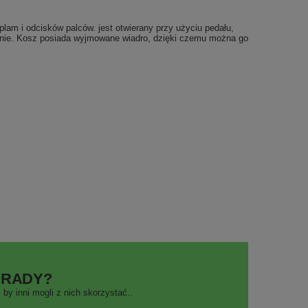
am i odcisków palców. jest otwierany przy użyciu pedału,
cznie. Kosz posiada wyjmowane wiadro, dzięki czemu można go
ORADY?
by inni mogli z nich skorzystać..