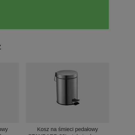
Ż
owy
Kosz na śmieci pedałowy