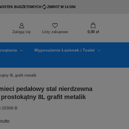
EDNOSTEK BUDŻETOWYCH
ZWROT W 14 DNI
Zaloguj się
0,00 zł
Listy zakupowe
przątania
Wyposażenie Łazienek i Toalet
tny 8L grafit metalik
mieci pedałowy stal nierdzewna
rostokątny 8L grafit metalik
0.20308-B
rutto