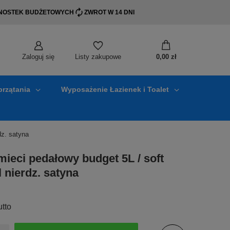
EDNOSTEK BUDŻETOWYCH
ZWROT W 14 DNI
Zaloguj się
0,00 zł
Listy zakupowe
przątania
Wyposażenie Łazienek i Toalet
dz. satyna
ieci pedałowy budget 5L / soft
l nierdz. satyna
utto