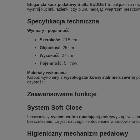
Elegancki kosz pedałowy Stella BUDGET
to połączenie no
wystrój kuchni, łazienki czy biura, nadając wnętrzom prestiżo
Specyfikacja techniczna
Wymiary i pojemność
Szerokość
: 20.5 cm
Głębokość
: 26 cm
Wysokość
: 27 cm
Pojemność
: 5 litrów
Materiały wykonania
Korpus wykonany z
wysokogatunkowej stali nierdzewnej
p
czystości.
Zaawansowane funkcje
System Soft Close
Innowacyjny
system wolno opadającej pokrywy
zapewnia ci
bezszelestnie, co jest szczególnie doceniane w środowisku
Higieniczny mechanizm pedałowy