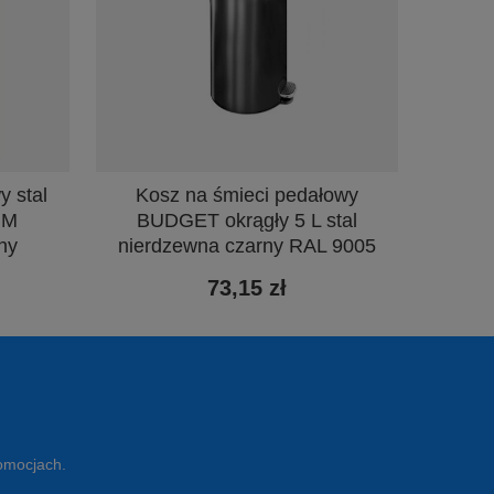
y stal
Kosz na śmieci pedałowy
UM
BUDGET okrągły 5 L stal
ny
nierdzewna czarny RAL 9005
73,15 zł
romocjach.