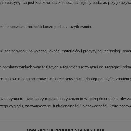
nie pokrywy, co jest kluczowe dla zachowania higieny podczas przygotowywani
ami i zapewnia stabilność kosza podczas użytkowania.
ęki zastosowaniu najwyższej jakości materiałów i precyzyjnej technologii pr
ych pomieszczeniach wymagających eleganckich rozwiązań do segregacji odp
 co zapewnia bezproblemowe wsparcie serwisowe i dostęp do części zamienn
a w utrzymaniu - wystarczy regularne czyszczenie wilgotną ściereczką, aby z
ego wyglądu, zaawansowanej funkcjonalności i niezawodności, które zadowo
GWARANCJA PRODUCENTA NA 2 LATA