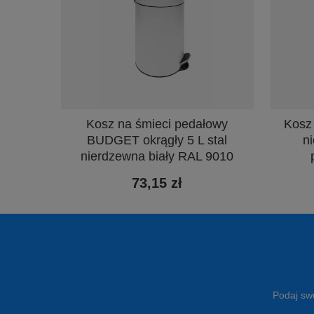
Kosz na śmieci pedałowy
Kosz 
BUDGET okrągły 5 L stal
n
nierdzewna biały RAL 9010
73,15 zł
Podaj swó