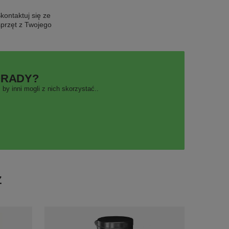
ontaktuj się ze
sprzęt z Twojego
ORADY?
by inni mogli z nich skorzystać..
Ż