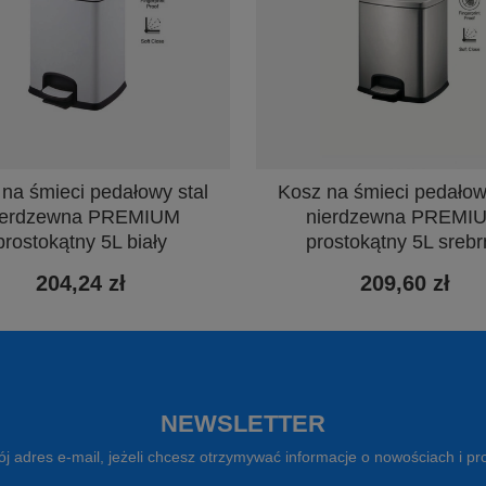
na śmieci pedałowy stal
Kosz na śmieci pedałow
ierdzewna PREMIUM
nierdzewna PREMI
prostokątny 5L biały
prostokątny 5L srebr
204,24 zł
209,60 zł
NEWSLETTER
j adres e-mail, jeżeli chcesz otrzymywać informacje o nowościach i p