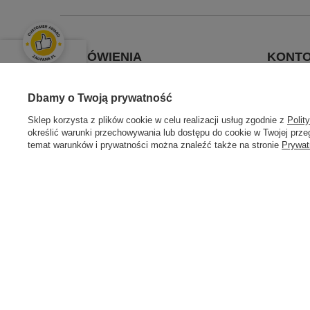
ZAMÓWIENIA
KONT
OPINIE KLIENTÓW
Status zamówienia
Zarejestru
Świetnie
Dbamy o Twoją prywatność
Śledzenie przesyłki
Moje zam
Średnia ocena klientów:
4.9
/
5
Sklep korzysta z plików cookie w celu realizacji usług zgodnie z
Polit
Chcę zareklamować towar
Koszyk
określić warunki przechowywania lub dostępu do cookie w Twojej przeg
temat warunków i prywatności można znaleźć także na stronie
Prywat
Łącznie opinii:
Chcę zwrócić towar
Ulubione
133 opinii
Chcę wymienić towar
Historia t
ZOBACZ OPINIE
Moje raba
+48604307144
sklep@swiat-sprzatania.pl
53-020
Wroc
W sklepie prezentujemy ceny brutto (z VAT).