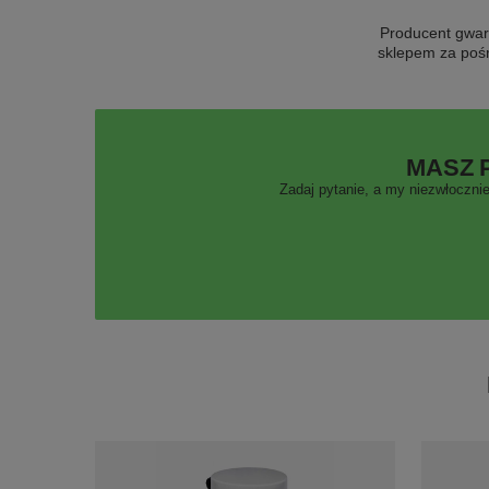
Producent gwar
sklepem za poś
MASZ 
Zadaj pytanie, a my niezwłocznie