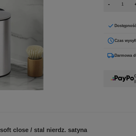
-
Dostępnoś
Czas wysył
Darmowa d
i
oft close / stal nierdz. satyna