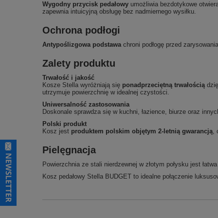
Wygodny przycisk pedałowy
umożliwia bezdotykowe otwiera
zapewnia intuicyjną obsługę bez nadmiernego wysiłku.
Ochrona podłogi
Antypoślizgowa podstawa
chroni podłogę przed zarysowani
Zalety produktu
Trwałość i jakość
Kosze Stella wyróżniają się
ponadprzeciętną trwałością
dzi
utrzymuje powierzchnię w idealnej czystości.
Uniwersalność zastosowania
Doskonale sprawdza się w kuchni, łazience, biurze oraz inn
Polski produkt
Kosz jest
produktem polskim objętym 2-letnią gwarancją
,
Pielęgnacja
Powierzchnia ze stali nierdzewnej w złotym połysku jest łatw
Kosz pedałowy Stella BUDGET to idealne połączenie luksusow