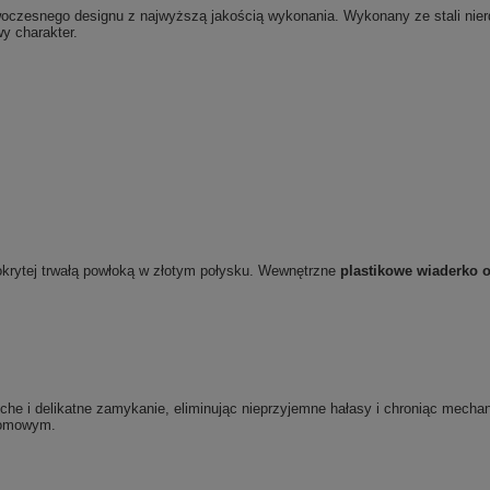
woczesnego designu z najwyższą jakością wykonania. Wykonany ze stali nier
wy charakter.
okrytej trwałą powłoką w złotym połysku. Wewnętrzne
plastikowe wiaderko 
che i delikatne zamykanie, eliminując nieprzyjemne hałasy i chroniąc mech
 domowym.