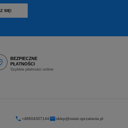
Z SIĘ!
BEZPIECZNE
PŁATNOŚCI
Szybkie płatności online
+48604307144
sklep@swiat-sprzatania.pl