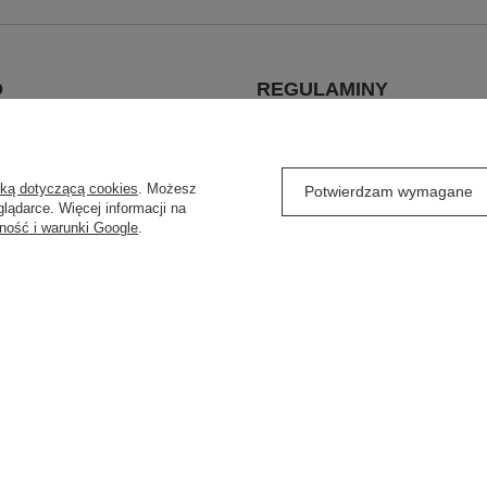
O
REGULAMINY
j się
Wysyłka
ówienia
Sposoby płatności
yką dotyczącą cookies
. Możesz
Potwierdzam wymagane
Regulamin
lądarce. Więcej informacji na
ność i warunki Google
.
Polityka prywatności
ransakcji
Odstąpienie od umowy
ty
ław