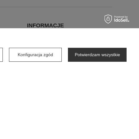
INFORMACJE
O firmie
Współpraca dla firm
Konfiguracja zgód
Potwierdzam wszystkie
Współpraca dla dostawców
Wynajem Dozowników od 1zł