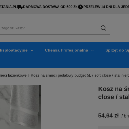
TANIA.PL
DARMOWA DOSTAWA OD 500 ZŁ
PRZELEW 14 DNI DLA J
Eksploatacyjne
Chemia Profesjonalna
Sprzęt do S
ieci łazienkowe
Kosz na śmieci pedałowy budget 5L / soft close / stal nier
Kosz na śm
close / sta
54,64 zł
/
br