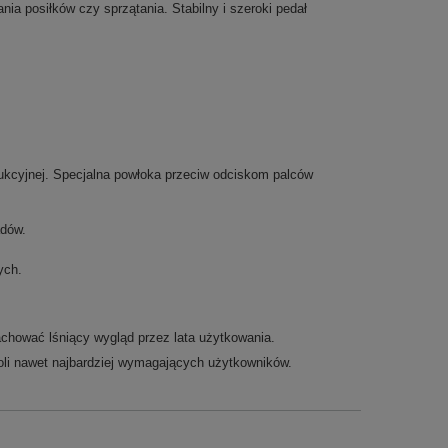
a posiłków czy sprzątania. Stabilny i szeroki pedał
odukcyjnej. Specjalna powłoka przeciw odciskom palców
adów.
ych.
achować lśniący wygląd przez lata użytkowania.
li nawet najbardziej wymagających użytkowników.