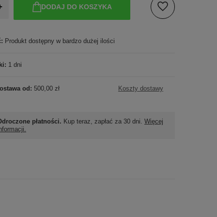
+
DODAJ DO KOSZYKA
ć:
Produkt dostępny w bardzo dużej ilości
ki:
1 dni
ostawa od:
500,00 zł
Koszty dostawy
Odroczone płatności.
Kup teraz, zapłać za 30 dni.
Więcej
nformacji.