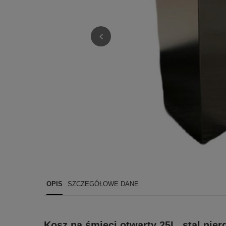
OPIS
SZCZEGÓŁOWE DANE
Kosz na śmieci otwarty 25L, stal ni