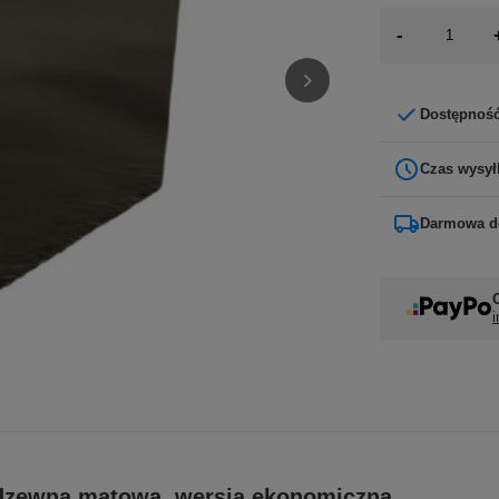
-
Dostępnoś
Czas wysył
Darmowa d
i
erdzewna matowa, wersja ekonomiczna