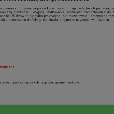
do zbierania i utrzymania porządku w różnych miejscach, takich jak biura, 
iększą stabilność i wygodę użytkowania. Możliwość zamontowania do śc
ności 25 litrów to nie tylko praktyczne, ale także trwałe i estetyczne roz
ość zamocowania do ściany, co ułatwia utrzymanie czystości w otoczeniu.
stetyczne
czności publicznej: szkoły, szpitale, galerie handlowe.