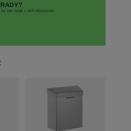
ORADY?
by inni mogli z nich skorzystać..
Ż