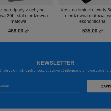
Kosz na śmieci otwarty 50
z na odpady z uchylną
nierdzewna matowa, w
wą 30L, stal nierdzewna
ekonomiczna
matowa
535,00 zł
469,00 zł
NEWSLETTER
j adres e-mail, jeżeli chcesz otrzymywać informacje o nowościach i p
e-mail
ZAPIS