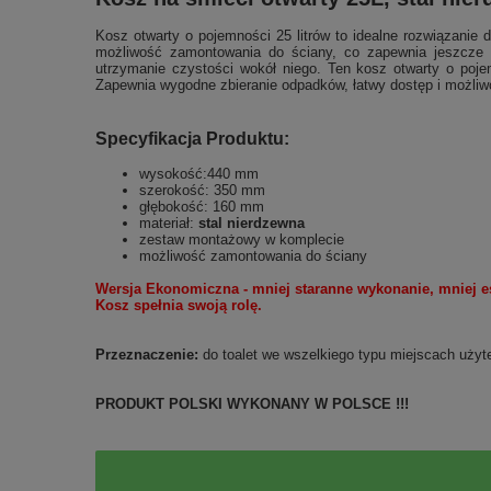
Kosz otwarty o pojemności 25 litrów to idealne rozwiązanie 
możliwość zamontowania do ściany, co zapewnia jeszcze w
utrzymanie czystości wokół niego. Ten kosz otwarty o pojem
Zapewnia wygodne zbieranie odpadków, łatwy dostęp i możliw
Specyfikacja Produktu:
wysokość:440 mm
szerokość: 350 mm
głębokość: 160 mm
materiał:
stal nierdzewna
zestaw montażowy w komplecie
możliwość zamontowania do ściany
Wersja Ekonomiczna - mniej staranne wykonanie, mniej e
Kosz spełnia swoją rolę.
Przeznaczenie:
do toalet we wszelkiego typu miejscach użyte
PRODUKT POLSKI WYKONANY W POLSCE !!!