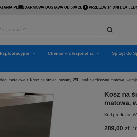
TANIA.PL
DARMOWA DOSTAWA OD 500 ZŁ
PRZELEW 14 DNI DLA J
Eksploatacyjne
Chemia Profesjonalna
Sprzęt do S
ieci metalowe
Kosz na śmieci otwarty 25L, stal nierdzewna matowa, wers
Kosz na śm
matowa, w
Kod produktu: 
289,00 zł
/
b