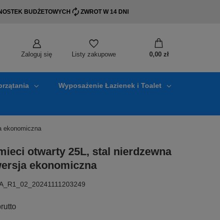
EDNOSTEK BUDŻETOWYCH
ZWROT W 14 DNI
Zaloguj się
0,00 zł
Listy zakupowe
przątania
Wyposażenie Łazienek i Toalet
ja ekonomiczna
ieci otwarty 25L, stal nierdzewna
ersja ekonomiczna
WA_R1_02_20241111203249
rutto