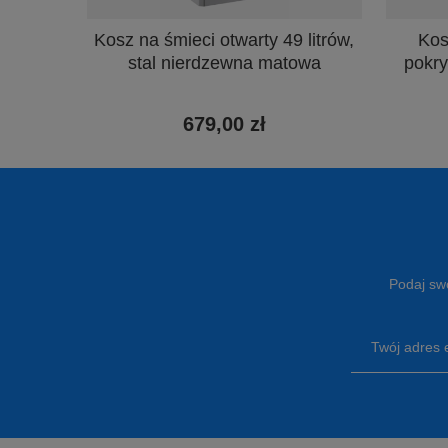
Kosz na śmieci otwarty 49 litrów,
Kos
stal nierdzewna matowa
pokry
679,00 zł
Podaj swó
Twój adres 