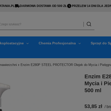
TANIA.PL
DARMOWA DOSTAWA OD 500 ZŁ
PRZELEW 14 DNI DLA J
Eksploatacyjne
Chemia Profesjonalna
Sprzęt do S
 nawierzchni
Enzim E280P STEEL PROTECTOR Olejek do Mycia i Pielęgnac
Enzim E2
Mycia i P
500 ml
53,85 zł
/
br