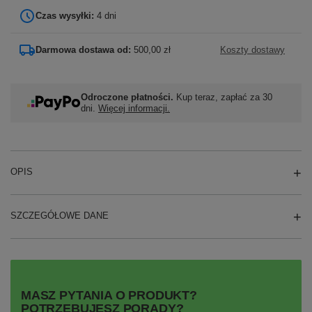
Czas wysyłki:
4 dni
Darmowa dostawa od:
500,00 zł
Koszty dostawy
Odroczone płatności.
Kup teraz, zapłać za 30
dni.
Więcej informacji.
OPIS
SZCZEGÓŁOWE DANE
MASZ PYTANIA O PRODUKT?
POTRZEBUJESZ PORADY?