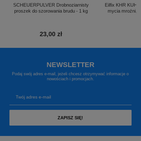
SCHEUERPULVER Drobnoziarnisty
Eilfix KHR KUH
proszek do szorowania brudu - 1 kg
mycia mroźni, c
23,00 zł
7
NEWSLETTER
Podaj swój adres e-mail, jeżeli chcesz otrzymywać informacje o
nowościach i promocjach.
Twój adres e-mail
ZAPISZ SIĘ!