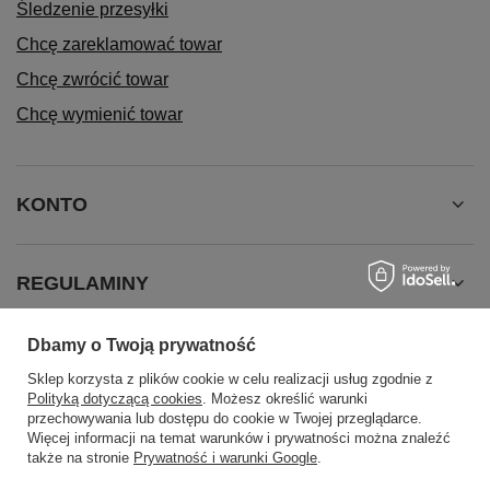
Śledzenie przesyłki
Chcę zareklamować towar
Chcę zwrócić towar
Chcę wymienić towar
KONTO
REGULAMINY
Dbamy o Twoją prywatność
INFORMACJE
Sklep korzysta z plików cookie w celu realizacji usług zgodnie z
Polityką dotyczącą cookies
. Możesz określić warunki
przechowywania lub dostępu do cookie w Twojej przeglądarce.
Więcej informacji na temat warunków i prywatności można znaleźć
także na stronie
Prywatność i warunki Google
.