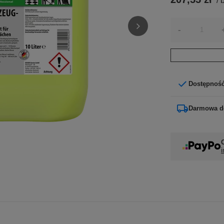
/
b
-
Dostępnoś
Darmowa d
i