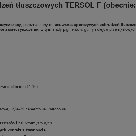
zeń tłuszczowych TERSOL F (obecnie: 
 czyszczący
, przeznaczony do
usuwania uporczywych zabrudzeń tłuszczo
we zanieczyszczenia
, w tym ślady pigmentów, gumy i olejów przemysłowych
owe stężenie od 1:10)
resowe, wylewki cementowe i betonowe
rsztatów i hal przemysłowych
ch kontakt z żywnością