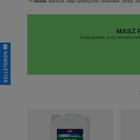
Usuwa
: tłuszcze, oleje syntetyczne i mineralne, smary, 
MASZ 
Zadaj pytanie, a my niezwłocznie