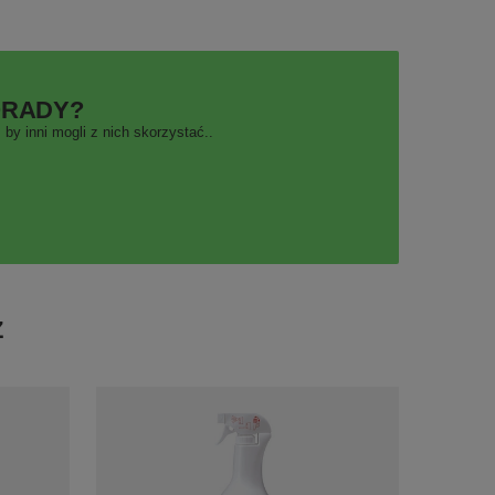
ORADY?
by inni mogli z nich skorzystać..
Ż