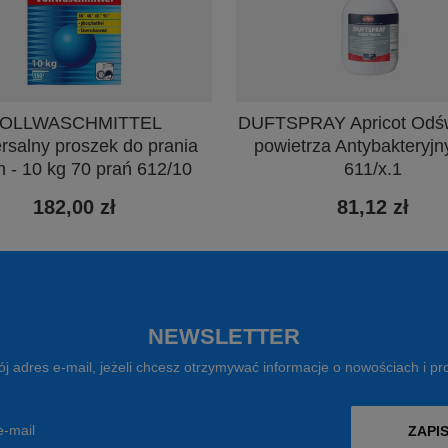
OLLWASCHMITTEL
DUFTSPRAY Apricot Odś
rsalny proszek do prania
powietrza Antybakteryjny
n - 10 kg 70 prań 612/10
611/x.1
182,00 zł
81,12 zł
NEWSLETTER
j adres e-mail, jeżeli chcesz otrzymywać informacje o nowościach i p
e-mail
ZAPIS