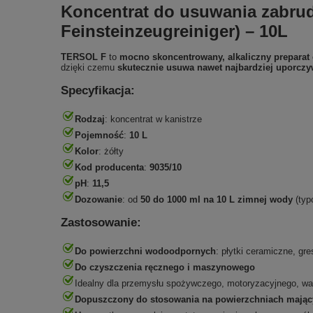
Koncentrat do usuwania zabrud
Feinsteinzeugreiniger) – 10L
TERSOL F
to
mocno skoncentrowany, alkaliczny preparat
dzięki czemu
skutecznie usuwa nawet najbardziej uporczy
Specyfikacja:
Rodzaj
: koncentrat w kanistrze
Pojemność
:
10 L
Kolor
: żółty
Kod producenta
:
9035/10
pH
:
11,5
Dozowanie
: od
50 do 1000 ml na 10 L zimnej wody
(typ
Zastosowanie:
Do powierzchni wodoodpornych
: płytki ceramiczne, g
Do czyszczenia ręcznego i maszynowego
Idealny dla przemysłu spożywczego, motoryzacyjnego, wa
Dopuszczony do stosowania na powierzchniach mający