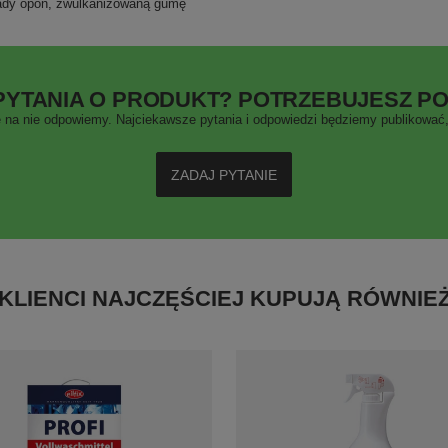
ślady opon, zwulkanizowaną gumę
PYTANIA O PRODUKT? POTRZEBUJESZ P
 na nie odpowiemy. Najciekawsze pytania i odpowiedzi będziemy publikować, 
ZADAJ PYTANIE
KLIENCI NAJCZĘŚCIEJ KUPUJĄ RÓWNIE