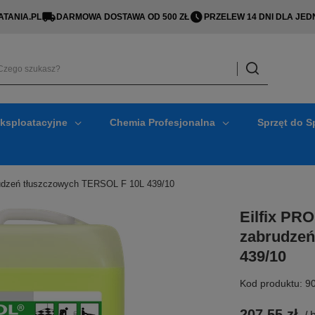
TANIA.PL
DARMOWA DOSTAWA OD 500 ZŁ
PRZELEW 14 DNI DLA J
Eksploatacyjne
Chemia Profesjonalna
Sprzęt do S
rudzeń tłuszczowych TERSOL F 10L 439/10
Eilfix PR
zabrudzeń
439/10
Kod produktu: 9
207,55 zł