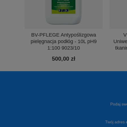
BV-PFLEGE Antypoślizgowa
V
pielęgnacja podłóg - 10L pH9
Uniwe
1:100 9023/10
tkani
500,00 zł
Podaj swó
Twój adres 