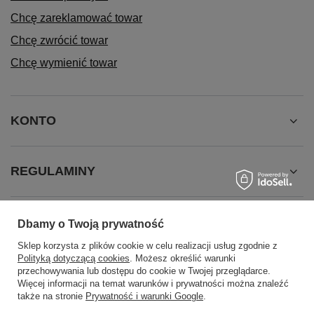
Chcę zareklamować towar
Chcę zwrócić towar
Chcę wymienić towar
KONTO
REGULAMINY
INFORMACJE
Dbamy o Twoją prywatność
Sklep korzysta z plików cookie w celu realizacji usług zgodnie z
Polityką dotyczącą cookies
. Możesz określić warunki
przechowywania lub dostępu do cookie w Twojej przeglądarce.
Więcej informacji na temat warunków i prywatności można znaleźć
także na stronie
Prywatność i warunki Google
.