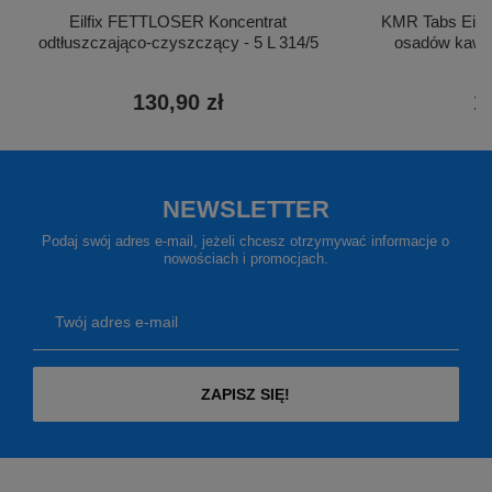
KMR Tabs Eilfi
Eilfix FETTLOSER Koncentrat
osadów kawow
odtłuszczająco-czyszczący - 5 L 314/5
1
130,90 zł
NEWSLETTER
Podaj swój adres e-mail, jeżeli chcesz otrzymywać informacje o
nowościach i promocjach.
Twój adres e-mail
ZAPISZ SIĘ!