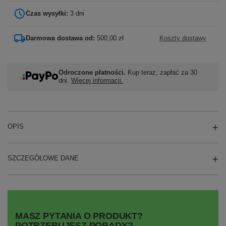
Czas wysyłki:
3 dni
Darmowa dostawa od:
500,00 zł
Koszty dostawy
Odroczone płatności.
Kup teraz, zapłać za 30
dni.
Więcej informacji.
OPIS
SZCZEGÓŁOWE DANE
MASZ PYTANIA O PRODUKT?
POTRZEBUJESZ PORADY?